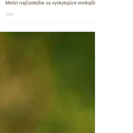
Práve na jar sa totiž začína sezóna
vonkajších parazitov a trvá až do jesene.
Medzi najčastejšie sa vyskytujúce vonkajšie
parazity u nás...