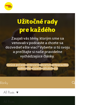
Starajme sa
Užitočné rady
pre každého
Zaujali vás témy, ktorým sme sa
venovali v podcaste a chcete sa
dozvedieť ešte viac? Vyberte si tú svoju
a prečítajte si naše pravidelne
vychádzajúce články.
horúce počasie
cestovanie
akvarium
antiparazitiká
rastliny
filter
kúpanie
náhubok
srsť
články
All Posts
All Posts