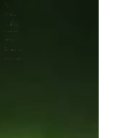
Psy
Mačky
Drobné
cicavce
Vtáky
Teraristika
Akvaristika