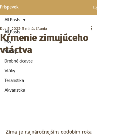
Príspevok
All Posts
Dec 8, 2022
5 minút čítania
All Posts
Kŕmenie zimujúceho
Psy
vtáctva
Mačky
Drobné cicavce
Vtáky
Teraristika
Akvaristika
Zima je najnáročnejším obdobím roka 