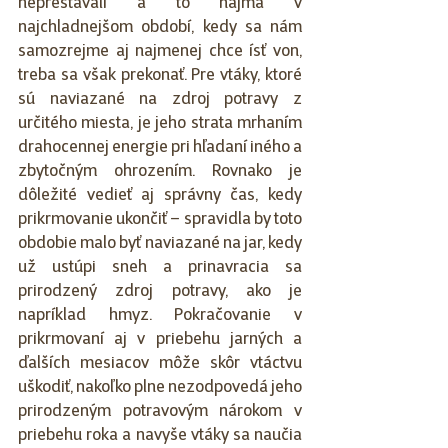
neprestávali a to najmä v 
najchladnejšom období, kedy sa nám 
samozrejme aj najmenej chce ísť von, 
treba sa však prekonať. Pre vtáky, ktoré 
sú naviazané na zdroj potravy z 
určitého miesta, je jeho strata mrhaním 
drahocennej energie pri hľadaní iného a 
zbytočným ohrozením. Rovnako je 
dôležité vedieť aj správny čas, kedy 
prikrmovanie ukončiť – spravidla by toto 
obdobie malo byť naviazané na jar, kedy 
už ustúpi sneh a prinavracia sa 
prirodzený zdroj potravy, ako je 
napríklad hmyz. Pokračovanie v 
prikrmovaní aj v priebehu jarných a 
ďalších mesiacov môže skôr vtáctvu 
uškodiť, nakoľko plne nezodpovedá jeho 
prirodzeným potravovým nárokom v 
priebehu roka a navyše vtáky sa naučia 