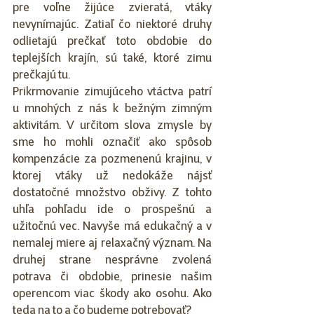
pre voľne žijúce zvieratá, vtáky 
nevynímajúc. Zatiaľ čo niektoré druhy 
odlietajú prečkať toto obdobie do 
teplejších krajín, sú také, ktoré zimu 
prečkajú tu. 
Prikrmovanie zimujúceho vtáctva patrí 
u mnohých z nás k bežným zimným 
aktivitám. V určitom slova zmysle by 
sme ho mohli označiť ako spôsob 
kompenzácie za pozmenenú krajinu, v 
ktorej vtáky už nedokáže nájsť 
dostatočné množstvo obživy. Z tohto 
uhľa pohľadu ide o prospešnú a 
užitočnú vec. Navyše má edukačný a v 
nemalej miere aj relaxačný význam. Na 
druhej strane nesprávne zvolená 
potrava či obdobie, prinesie našim 
operencom viac škody ako osohu. Ako 
teda na to a čo budeme potrebovať?