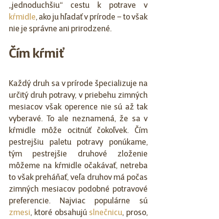
„jednoduchšiu“ cestu k potrave v 
kŕmidle
, ako ju hľadať v prírode – to však 
nie je správne ani prirodzené.
Čím kŕmiť
Každý druh sa v prírode špecializuje na 
určitý druh potravy, v priebehu zimných 
mesiacov však operence nie sú až tak 
vyberavé. To ale neznamená, že sa v 
kŕmidle môže ocitnúť čokoľvek. Čím 
pestrejšiu paletu potravy ponúkame, 
tým pestrejšie druhové zloženie 
môžeme na kŕmidle očakávať, netreba 
to však preháňať, veľa druhov má počas 
zimných mesiacov podobné potravové 
preferencie. Najviac populárne sú 
zmesi
, ktoré obsahujú 
slnečnicu
, proso, 