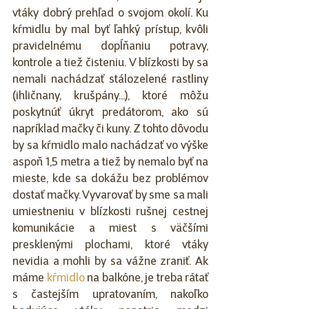
vtáky dobrý prehľad o svojom okolí. Ku 
kŕmidlu by mal byť ľahký prístup, kvôli 
pravidelnému dopĺňaniu potravy, 
kontrole a tiež čisteniu. V blízkosti by sa 
nemali nachádzať stálozelené rastliny 
(ihličnany, krušpány...), ktoré môžu 
poskytnúť úkryt predátorom, ako sú 
napríklad mačky či kuny. Z tohto dôvodu 
by sa kŕmidlo malo nachádzať vo výške 
aspoň 1,5 metra a tiež by nemalo byť na 
mieste, kde sa dokážu bez problémov 
dostať mačky. Vyvarovať by sme sa mali 
umiestneniu v blízkosti rušnej cestnej 
komunikácie a miest s väčšími 
presklenými plochami, ktoré vtáky 
nevidia a mohli by sa vážne zraniť. Ak 
máme 
kŕmidlo
 na balkóne, je treba rátať 
s častejším upratovaním, nakoľko 