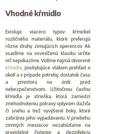
Vhodné kŕmidlo
Existuje viacero typov kŕmidiel 
rozličného materiálu, ktoré preferujú 
rôzne druhy zimujúcich operencov. Ak 
vsadíme na osvedčenú klasiku určite 
nič nepokazíme. Volíme najmä otvorené 
kŕmidlá
, poskytujúce vtákom prehľad o 
okolí a v prípade potreby, dostatok času 
a priestoru na únik pred 
nebezpečenstvom. Užitočnou časťou 
kŕmidla je strieška, ktorá zamedzí 
znehodnoteniu potravy vplyvom dažďa 
či snehu a tiež vyvýšené boky, ktoré 
zabránia jeho vypadávaniu. V priebehu 
zimných mesiacov nezabúdame na 
pravidelné čistenie a dezinfekciu 