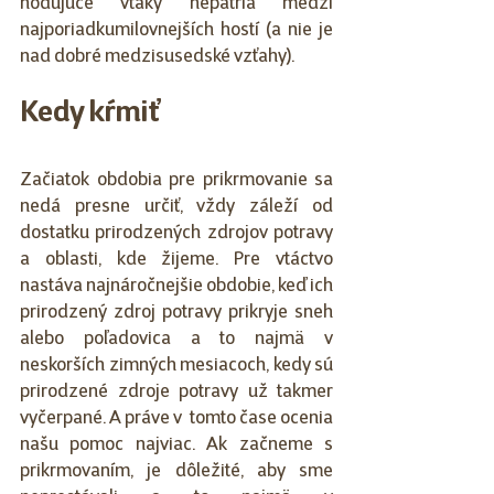
hodujúce vtáky nepatria medzi 
najporiadkumilovnejších hostí (a nie je 
nad dobré medzisusedské vzťahy). 
Kedy kŕmiť
Začiatok obdobia pre prikrmovanie sa 
nedá presne určiť, vždy záleží od 
dostatku prirodzených zdrojov potravy 
a oblasti, kde žijeme. Pre vtáctvo 
nastáva najnáročnejšie obdobie, keď ich 
prirodzený zdroj potravy prikryje sneh 
alebo poľadovica a to najmä v 
neskorších zimných mesiacoch, kedy sú 
prirodzené zdroje potravy už takmer 
vyčerpané. A práve v  tomto čase ocenia 
našu pomoc najviac. Ak začneme s 
prikrmovaním, je dôležité, aby sme 