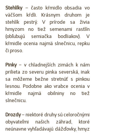
Stehlíky
 – často kŕmidlo obsadia vo 
väčšom kŕdli. Krásnym druhom je 
stehlík pestrý. V prírode sa živia 
hmyzom no tiež semenami rastlín 
(obľubujú semiačka bodliakov). V 
kŕmidle ocenia najmä slnečnicu, repku 
či proso.
Pinky 
– v chladnejších zimách k nám 
prilieta zo severu pinka severská, inak 
sa môžeme bežne stretnúť s pinkou 
lesnou. Podobne ako vrabce ocenia v 
kŕmidle najmä obilniny no tiež 
slnečnicu.
Drozdy
 – niektoré druhy sú celoročnými 
obyvateľmi našich záhrad, ktoré 
neúnavne vyhľadávajú dážďovky, hmyz 