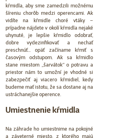
kŕmidla, aby sme zamedzili možnému 
šíreniu chorôb medzi operencami. Ak 
vidíte na kŕmidle choré vtáky – 
prípadne nájdete v okolí kŕmidla nejaké 
uhynuté, je lepšie kŕmidlo odobrať, 
dobre vydezinfikovať a nechať 
preschnúť... opäť začíname kŕmiť s 
časovým odstupom. Ak sa kŕmidlo 
stane miestom „šarvátok“ o potravu a 
priestor nám to umožní je vhodné si 
zabezpečiť aj viacero kŕmidiel, kedy 
budeme mať istotu, že sa dostane aj na 
ustráchanejšie operence.
Umiestnenie kŕmidla
Na záhrade ho umiestnime na pokojné 
a záveterné miesto, z ktorého majú 