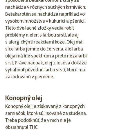
spôsobené betakaroténom, ktorý sa 
nachádza v rôznych suchých krmivách. 
Betakarotén sa nachádza napríklad vo 
vysokom množstve v kukurici a pšenici. 
Tieto dve lacné zložky vedia robiť 
problémy nielen s farbou srsti, ale aj 
s alergickými reakciami kože. Olej má 
síce farbu jemne do červena, ale farba 
oleja má iné spektrum a preto nezafarbí 
srsť. Práve naopak, olej z lososa dokáže 
vytiahnuť pôvodnú farbu srsti, ktorú ma 
zakódovanú v plemene. 
Konopný olej
Konopný olej je získavaný z konopných 
semiačok, ktoré sú lisované za studena. 
Treba podotknúť, že v nich nie je 
obsiahnuté THC.