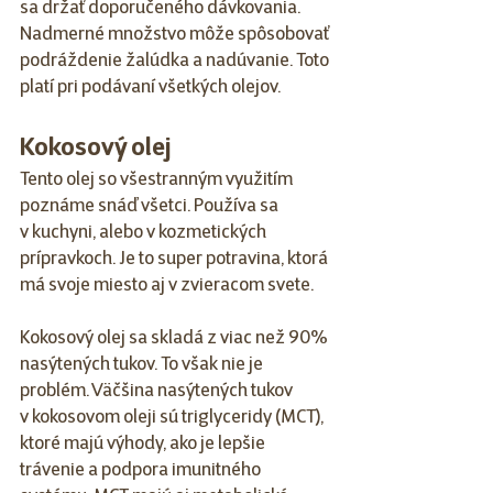
sa držať doporučeného dávkovania. 
Nadmerné množstvo môže spôsobovať 
podráždenie žalúdka a nadúvanie. Toto 
platí pri podávaní všetkých olejov. 
Kokosový olej
Tento olej so všestranným využitím 
poznáme snáď všetci. Používa sa 
v kuchyni, alebo v kozmetických 
prípravkoch. Je to super potravina, ktorá 
má svoje miesto aj v zvieracom svete.
Kokosový olej sa skladá z viac než 90% 
nasýtených tukov. To však nie je 
problém. Väčšina nasýtených tukov 
v kokosovom oleji sú triglyceridy (MCT), 
ktoré majú výhody, ako je lepšie 
trávenie a podpora imunitného 