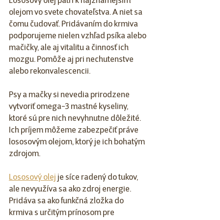
Lososový olej patrí k najznámejším 
olejom vo svete chovateľstva. A niet sa 
čomu čudovať. Pridávaním do krmiva 
podporujeme nielen vzhľad psíka alebo 
mačičky, ale aj vitalitu a činnosť ich 
mozgu. Pomôže aj pri nechutenstve 
alebo rekonvalescencii.
Psy a mačky si nevedia prirodzene 
vytvoriť omega-3 mastné kyseliny, 
ktoré sú pre nich nevyhnutne dôležité. 
Ich príjem môžeme zabezpečiť práve 
lososovým olejom, ktorý je ich bohatým 
zdrojom. 
Lososový olej
 je síce radený do tukov, 
ale nevyužíva sa ako zdroj energie. 
Pridáva sa ako funkčná zložka do 
krmiva s určitým prínosom pre 