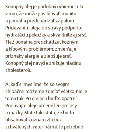
Konopný olej je podobný rybiemu tuku 
v tom, že môže posilňovať imunitu 
a pomáha predchádzať zápalom. 
Pridávaním oleja do stravy podporíte 
hydratáciu pokožky a skvalitníte aj srsť. 
Tiež pomáha predchádzať kožným 
a kĺbovými problémom, zmierňuje 
príznaky alergie a zlepšuje srsť. 
Konopný olej navyše znižuje hladinu 
cholesterolu.
Aj keď si myslíme, že so svojim 
chlpáčmi môžeme zdieľať všetko, nie je 
tomu tak. Pri olejoch buďte opatrní. 
Podávajte oleje určené len pre psy 
a mačky. Máte tak istotu, že budú 
obsahovať zoznam zložiek 
schválených veterinármi. Je potrebné 