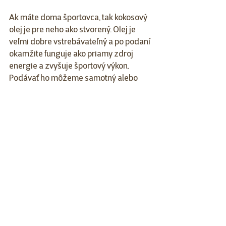
Ak máte doma športovca, tak kokosový 
olej je pre neho ako stvorený. Olej je 
veľmi dobre vstrebávateľný a po podaní 
okamžite funguje ako priamy zdroj 
energie a zvyšuje športový výkon.
Podávať ho môžeme samotný alebo 
priamo na krmivo. Tak ako pri všetkých 
olejoch je dobré pre začiatok začať 
s malým množstvom, ¼ ČL na 5kg 
hmotnosti. Ak pri tomto dávkovaní 
nespozorujete žiadne negatívne 
účinky, ako môže byť nadúvanie alebo 
mastná stolica, môžete dávku zvýšiť na 
1ČL na 5kg váhy zvieraťa. 
Kokosový olej
 je bohatý na vitamín E 
a preto ho môžeme aplikovať aj priamo 
na kožu, ktorá je podráždená, na suché 