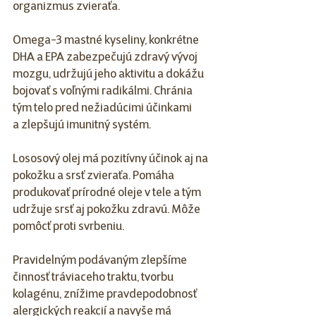
organizmus zvieraťa. 
Omega-3 mastné kyseliny, konkrétne 
DHA a EPA zabezpečujú zdravý vývoj 
mozgu, udržujú jeho aktivitu a dokážu 
bojovať s voľnými radikálmi. Chránia 
tým telo pred nežiadúcimi účinkami 
a zlepšujú imunitný systém.
Lososový olej má pozitívny účinok aj na 
pokožku a srsť zvieraťa. Pomáha 
produkovať prírodné oleje v tele a tým 
udržuje srsť aj pokožku zdravú. Môže 
pomôcť proti svrbeniu. 
Pravidelným podávaným zlepšíme 
činnosť tráviaceho traktu, tvorbu 
kolagénu, znížime pravdepodobnosť 
alergických reakcií a navyše má 