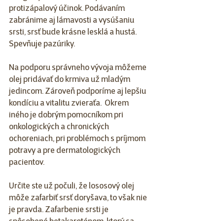
protizápalový účinok. Podávaním 
zabránime aj lámavosti a vysúšaniu 
srsti, srsť bude krásne lesklá a hustá. 
Spevňuje pazúriky.
Na podporu správneho vývoja môžeme 
olej pridávať do krmiva už mladým 
jedincom. Zároveň podporíme aj lepšiu 
kondíciu a vitalitu zvieraťa.  Okrem 
iného je dobrým pomocníkom pri 
onkologických a chronických 
ochoreniach, pri problémoch s príjmom 
potravy a pre dermatologických 
pacientov. 
Určite ste už počuli, že lososový olej 
môže zafarbiť srsť doryšava, to však nie 
je pravda. Zafarbenie srsti je 