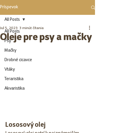
Príspevok
All Posts
Jul 5, 2023
3 minút čítania
All Posts
Oleje pre psy a mačky
Psy
Mačky
Drobné cicavce
Vtáky
Teraristika
Akvaristika
Lososový olej