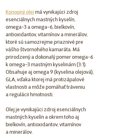
Konopný olej
 má vynikajúci zdroj 
esenciálnych mastných kyselín, 
omega-3 a omega-6, bielkovín, 
antioxidantov, vitamínov a minerálov, 
ktoré sú samozrejme priaznivé pre 
vášho štvornohého kamaráta. Má 
prirodzený a dokonalý pomer omega-6 
k omega-3 mastným kyselinám (3:1). 
Obsahuje aj omega 9 (kyselina olejová), 
GLA, vďaka ktorej má protizápalové 
vlastnosti a môže pomáhať tráveniu 
a regulácii hmotnosti. 
Olej je vynikajúci zdroj esenciálnych 
mastných kyselín a okrem toho aj 
bielkovín, antioxidantov, vitamínov 
a minerálov. 