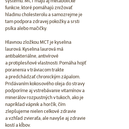
systému. MCT majú aj metabolické 
funkcie, ktoré pomáhajú znižovať 
hladinu cholesterolu a samozrejme je 
tam podpora zdravej pokožky a srsti 
psíka alebo mačičky. 
Hlavnou zložkou MCT je kyselina 
laurová. Kyselina laurová má 
antibakteriálne, antivírové 
a protiplesňové vlastnosti. Pomáha hojiť 
poranenia v tráviacom trakte 
a predchádzať chronickým zápalom. 
Pridávaním kokosového oleja do stravy 
podporíme aj vstrebávanie vitamínov a 
minerálov rozpustných v tukoch, ako je 
napríklad vápnik a horčík, čím 
zlepšujeme nielen celkové zdravie 
a vzhľad zvieraťa, ale navyše aj zdravie 
kostí a kĺbov.  