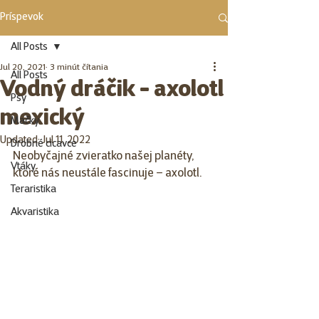
Príspevok
All Posts
Jul 20, 2021
3 minút čítania
All Posts
Vodný dráčik - axolotl
Psy
mexický
Mačky
Updated:
Jul 11, 2022
Drobné cicavce
Neobyčajné zvieratko našej planéty, 
Vtáky
ktoré nás neustále fascinuje – axolotl. 
Teraristika
Akvaristika