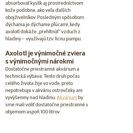
absorbovať kyslík aj prostredníctvom 
kože podobne, ako veľa ďalších 
obojživelníkov. Posledným spôsobom 
dýchania je dýchanie pľúcami, kedy 
axolotl dokáže „prehltnúť“ vzduch z 
hladiny – využívajú tzv. lícnu pumpu.
Axolotl je výnimočné zviera 
s výnimočnými nárokmi
Dostatočne priestranné akvárium a 
technická výbava. Tento druh počas 
celého života žije vo vode, preto 
nepotrebuje v akváriu ostrovčeky ani 
vyvýšeniny nad hladinu. 
Akvárium
 by 
sme mali voliť dostatočne priestranné s 
objemom aspoň 100 litrov. 