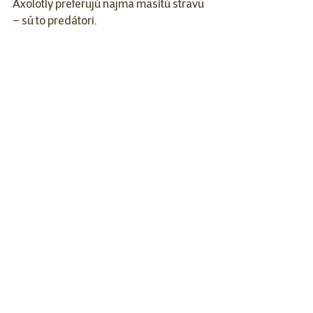
Axolotly preferujú najmä mäsitú stravu 
– sú to predátori. 
Ako vhodný zdroj stravy môžeme 
využiť patentky, krevety, rybičky 
adekvátnej veľkosti (živé či mrazené) 
no milujú tiež dažďovky.
Chov
Prirodzene však žijú samotárskym 
spôsobom života. 