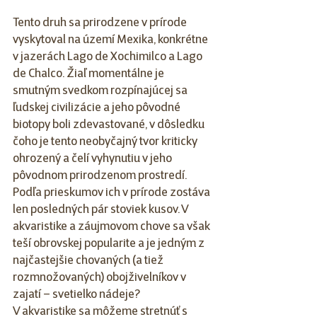
Tento druh sa prirodzene v prírode 
vyskytoval na území Mexika, konkrétne 
v jazerách 
Lago de Xochimilco a Lago 
de Chalco
. Žiaľ momentálne je 
smutným svedkom rozpínajúcej sa 
ľudskej civilizácie a jeho pôvodné 
biotopy boli zdevastované, v dôsledku 
čoho je tento neobyčajný tvor kriticky 
ohrozený a čelí vyhynutiu v jeho 
pôvodnom prirodzenom prostredí. 
Podľa prieskumov ich v prírode zostáva 
len posledných pár stoviek kusov. V 
akvaristike a záujmovom chove sa však 
teší obrovskej popularite a je jedným z 
najčastejšie chovaných (a tiež 
rozmnožovaných) obojživelníkov v 
zajatí – svetielko nádeje?
V akvaristike sa môžeme stretnúť s 