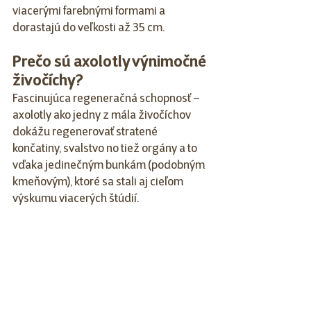
viacerými farebnými formami a 
dorastajú do veľkosti až 35 cm.
Prečo sú axolotly výnimočné 
živočíchy?
Fascinujúca regeneračná schopnosť – 
axolotly ako jedny z mála živočíchov 
dokážu regenerovať stratené 
končatiny, svalstvo no tiež orgány a to 
vďaka jedinečným bunkám (podobným 
kmeňovým), ktoré sa stali aj cieľom 
výskumu viacerých štúdií.