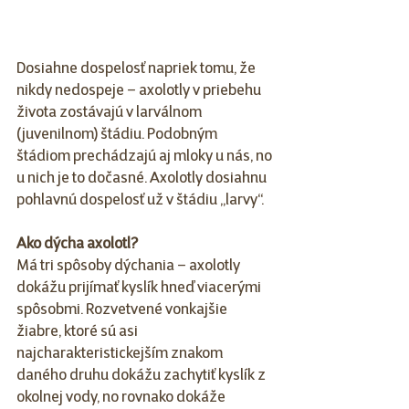
Dosiahne dospelosť napriek tomu, že 
nikdy nedospeje – axolotly v priebehu 
života zostávajú v larválnom 
(juvenilnom) štádiu. Podobným 
štádiom prechádzajú aj mloky u nás, no 
u nich je to dočasné. Axolotly dosiahnu 
pohlavnú dospelosť už v štádiu „larvy“.
Ako dýcha axolotl?
Má tri spôsoby dýchania – axolotly 
dokážu prijímať kyslík hneď viacerými 
spôsobmi. Rozvetvené vonkajšie 
žiabre, ktoré sú asi 
najcharakteristickejším znakom 
daného druhu dokážu zachytiť kyslík z 
okolnej vody, no rovnako dokáže 