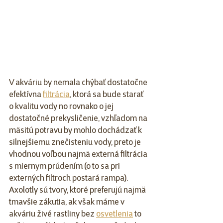
V akváriu by nemala chýbať dostatočne 
efektívna 
filtrácia
, ktorá sa bude starať 
o kvalitu vody no rovnako o jej 
dostatočné prekysličenie, vzhľadom na 
mäsitú potravu by mohlo dochádzať k 
silnejšiemu znečisteniu vody, preto je 
vhodnou voľbou najmä externá filtrácia 
s miernym prúdením (o to sa pri 
externých filtroch postará rampa). 
Axolotly sú tvory, ktoré preferujú najmä 
tmavšie zákutia, ak však máme v 
akváriu živé rastliny bez 
osvetlenia
 to 