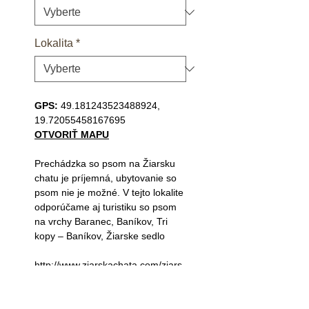
Lokalita
*
GPS:
49.181243523488924,
19.72055458167695
OTVORIŤ MAPU
Prechádzka so psom na Žiarsku
chatu je príjemná, ubytovanie so
psom nie je možné. V tejto lokalite
odporúčame aj turistiku so psom
na vrchy Baranec, Baníkov, Tri
kopy – Baníkov, Žiarske sedlo
http://www.ziarskachata.com/ziars
ka-dolina/ziarska-dolina-turistika
J. Cedzová, Super zoo Bratislava