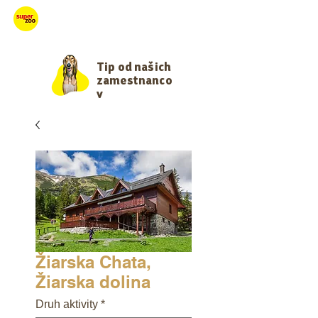
Starajme sa
Tip od našich
zamestnanco
v
Žiarska Chata,
Žiarska dolina
Druh aktivity
*