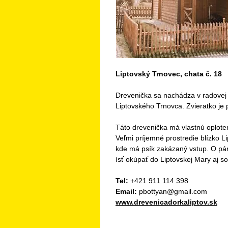
Liptovský Trnovec, chata č. 18
Drevenička sa nachádza v radovej 
Liptovského Trnovca. Zvieratko je
Táto drevenička má vlastnú oploten
Veľmi príjemné prostredie blízko L
kde má psík zakázaný vstup. O pár k
ísť okúpať do Liptovskej Mary aj s
Tel:
+421 911 114 398
Email:
pbottyan@gmail.com
www.drevenicadorkaliptov.sk