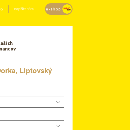
e-shop
ky
napíšte nám
našich
nancov
orka, Liptovský