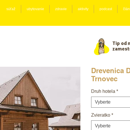
súťaž
ubytovanie
zdravie
aktivity
podcast
člán
Tip od 
zamest
Drevenica D
Trnovec
Druh hotela
*
Vyberte
Zvieratko
*
Vyberte