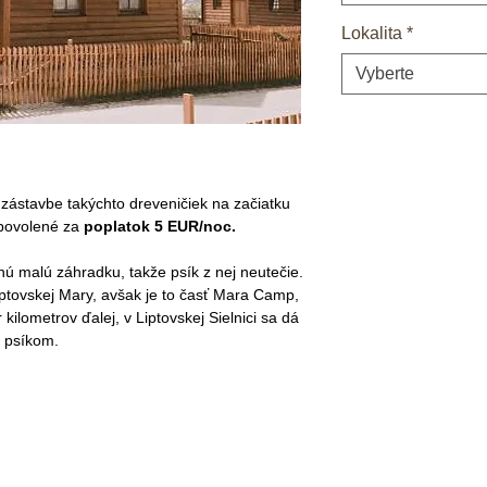
Lokalita
*
Vyberte
zástavbe takýchto dreveničiek na začiatku
 povolené za
poplatok 5 EUR/noc.
ú malú záhradku, takže psík z nej neutečie.
iptovskej Mary, avšak je to časť Mara Camp,
ilometrov ďalej, v Liptovskej Sielnici sa dá
o psíkom.