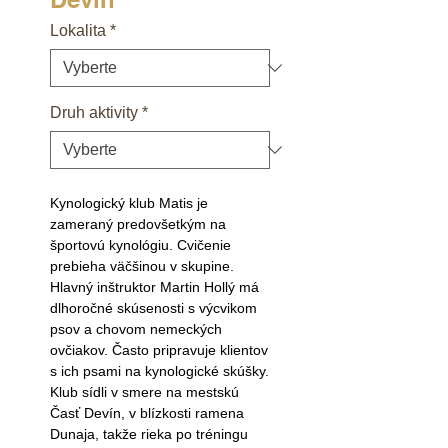
Lokalita
*
Druh aktivity
*
Kynologický klub Matis je
zameraný predovšetkým na
športovú kynológiu. Cvičenie
prebieha väčšinou v skupine.
Hlavný inštruktor Martin Hollý má
dlhoročné skúsenosti s výcvikom
psov a chovom nemeckých
ovčiakov. Často pripravuje klientov
s ich psami na kynologické skúšky.
Klub sídli v smere na mestskú
Časť Devín, v blízkosti ramena
Dunaja, takže rieka po tréningu