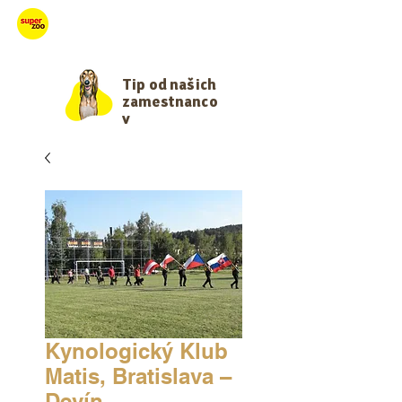
Starajme sa
Tip od našich
zamestnanco
v
Kynologický Klub
Matis, Bratislava –
Devín