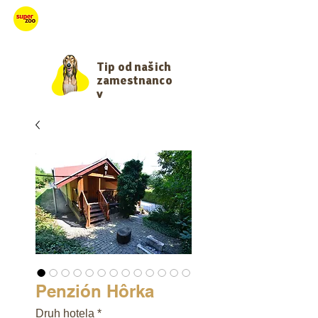
Starajme sa
Tip od našich
zamestnanco
v
Penzión Hôrka
Druh hotela
*