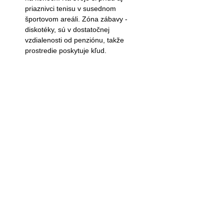
priaznivci tenisu v susednom
športovom areáli. Zóna zábavy -
diskotéky, sú v dostatočnej
vzdialenosti od penziónu, takže
prostredie poskytuje kľud.
Výbavou penziónu je aj
pingpongový stôl. Parkovanie áut
je možné priamo pod terasami
apartmánov. Penzión má vináreň -
spoločenská miestnosť Maximálna
kapacita vinárne je 30 osôb. V
cene je apartmán s plne
vybavenou kuchyňou,TV,WI-FI,
WC, sprcha, terasa, 2 x altánok s
kozubom na grilovanie + drevo ,
stolný tenis, kotlík na guľáš,
detské a workoutové ihrisko.
Ubytovaní majú k dispozícii
sekeru, grilovací rošt, kotlík na
guláš a telefón na požiadanie.
Celoročná prevádzka.