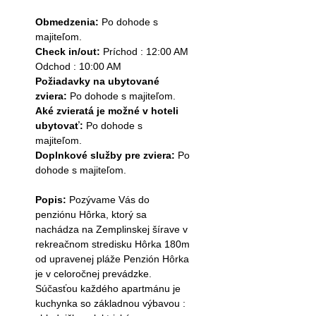
Obmedzenia:
Po dohode s
majiteľom.
Check in/out:
Príchod : 12:00 AM
Odchod : 10:00 AM
Požiadavky na ubytované
zviera:
Po dohode s majiteľom.
Aké zvieratá je možné v hoteli
ubytovať:
Po dohode s
majiteľom.
Doplnkové služby pre zviera:
Po
dohode s majiteľom.
Popis:
Pozývame Vás do
penziónu Hôrka, ktorý sa
nachádza na Zemplinskej šírave v
rekreačnom stredisku Hôrka 180m
od upravenej pláže Penzión Hôrka
je v celoročnej prevádzke.
Súčasťou každého apartmánu je
kuchynka so základnou výbavou :