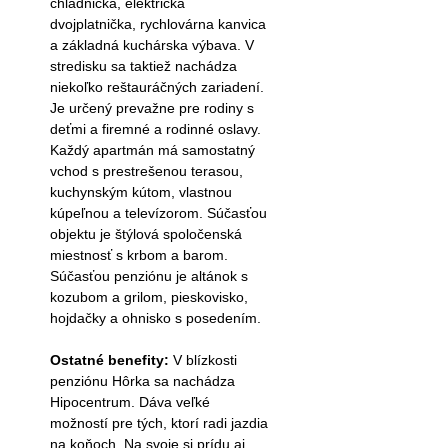
chladnička, elektrická
dvojplatnička, rychlovárna kanvica
a základná kuchárska výbava. V
stredisku sa taktiež nachádza
niekoľko reštauráčných zariadení.
Je určený prevažne pre rodiny s
deťmi a firemné a rodinné oslavy.
Každý apartmán má samostatný
vchod s prestrešenou terasou,
kuchynským kútom, vlastnou
kúpeľnou a televízorom. Súčasťou
objektu je štýlová spoločenská
miestnosť s krbom a barom.
Súčasťou penziónu je altánok s
kozubom a grilom, pieskovisko,
hojdačky a ohnisko s posedením.
Ostatné benefity:
V blízkosti
penziónu Hôrka sa nachádza
Hipocentrum. Dáva veľké
možností pre tých, ktorí radi jazdia
na koňoch. Na svoje si prídu aj