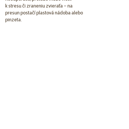
k stresu či zraneniu zvieraťa – na 
presun postačí plastová nádoba alebo 
pinzeta.
Záver
Škorpión Petersov je majestátny tvor, 
ktorý svojím vzhľadom vzbudzuje 
rešpekt, no zároveň si dokáže získať 
srdce každého, kto sa mu pozrie bližšie 
„pod pancier“. Je vhodný pre trpezlivých 
chovateľov, ktorí dokážu vytvoriť jeho 
prirodzené tropické prostredie 
a rešpektujú jeho nočný spôsob života. 
Ak vás fascinujú exotické živočíchy 
a radi objavujete svet pavúkovcov, 
Pandinus imperator môže byť tým 
pravým druhom, s ktorým začnete 