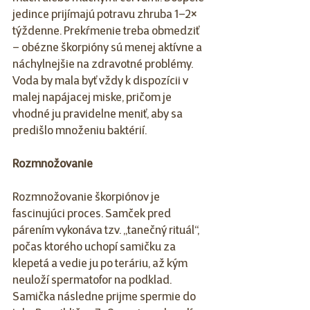
jedince prijímajú potravu zhruba 1–2× 
týždenne. Prekŕmenie treba obmedziť 
– obézne škorpióny sú menej aktívne a 
náchylnejšie na zdravotné problémy. 
Voda by mala byť vždy k dispozícii v 
malej napájacej miske, pričom je 
vhodné ju pravidelne meniť, aby sa 
predišlo množeniu baktérií.
Rozmnožovanie
Rozmnožovanie škorpiónov je 
fascinujúci proces. Samček pred 
párením vykonáva tzv. „tanečný rituál“, 
počas ktorého uchopí samičku za 
klepetá a vedie ju po teráriu, až kým 
neuloží spermatofor na podklad. 
Samička následne prijme spermie do 