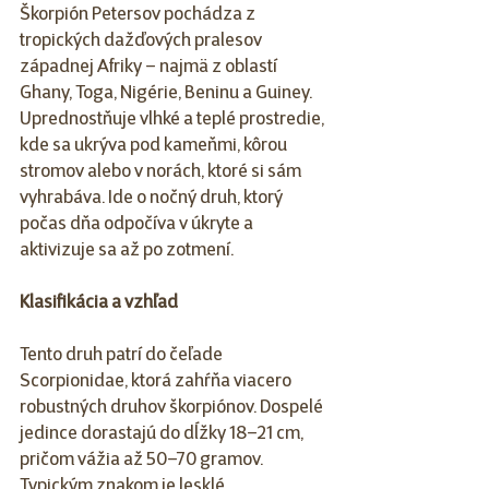
Škorpión Petersov pochádza z 
tropických dažďových pralesov 
západnej Afriky – najmä z oblastí 
Ghany, Toga, Nigérie, Beninu a Guiney. 
Uprednostňuje vlhké a teplé prostredie, 
kde sa ukrýva pod kameňmi, kôrou 
stromov alebo v norách, ktoré si sám 
vyhrabáva. Ide o nočný druh, ktorý 
počas dňa odpočíva v úkryte a 
aktivizuje sa až po zotmení.
Klasifikácia a vzhľad
Tento druh patrí do čeľade 
Scorpionidae, ktorá zahŕňa viacero 
robustných druhov škorpiónov. Dospelé 
jedince dorastajú do dĺžky 18–21 cm, 
pričom vážia až 50–70 gramov. 
Typickým znakom je lesklé, 