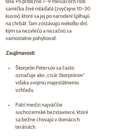
tela. Po približne 7–9 mesiacoch rodí 
samička živé mláďatá (zvyčajne 10–30 
kusov), ktoré sa jej po narodení šplhajú 
na chrbát. Tam zostávajú niekoľko dní, 
kým sa nezvlečú a nezačnú sa 
samostatne pohybovať.
Zaujímavosti
Škorpión Petersov sa často 
označuje ako „cisár škorpiónov“ 
vďaka svojmu majestátnemu 
vzhľadu.
Patrí medzi najväčšie 
suchozemské bezstavovce, ktoré 
sa bežne chovajú v domácich 
teráriách.