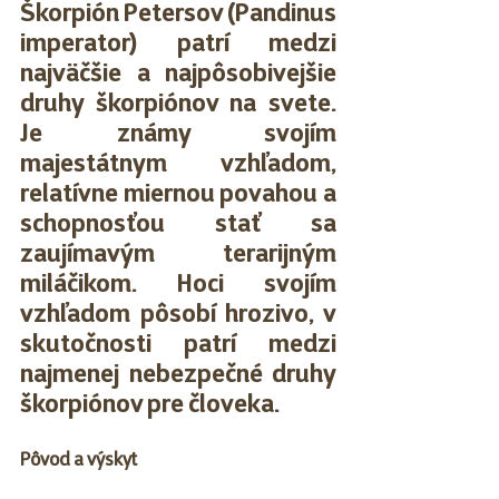
Škorpión Petersov (Pandinus 
imperator) patrí medzi 
najväčšie a najpôsobivejšie 
druhy škorpiónov na svete. 
Je známy svojím 
majestátnym vzhľadom, 
relatívne miernou povahou a 
schopnosťou stať sa 
zaujímavým terarijným 
miláčikom. Hoci svojím 
vzhľadom pôsobí hrozivo, v 
skutočnosti patrí medzi 
najmenej nebezpečné druhy 
škorpiónov pre človeka.
Pôvod a výskyt