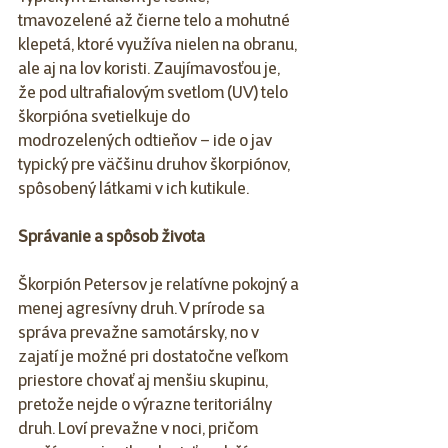
tmavozelené až čierne telo a mohutné 
klepetá, ktoré využíva nielen na obranu, 
ale aj na lov koristi. Zaujímavosťou je, 
že pod ultrafialovým svetlom (UV) telo 
škorpióna svetielkuje do 
modrozelených odtieňov – ide o jav 
typický pre väčšinu druhov škorpiónov, 
spôsobený látkami v ich kutikule.
Správanie a spôsob života
Škorpión Petersov je relatívne pokojný a 
menej agresívny druh. V prírode sa 
správa prevažne samotársky, no v 
zajatí je možné pri dostatočne veľkom 
priestore chovať aj menšiu skupinu, 
pretože nejde o výrazne teritoriálny 
druh. Loví prevažne v noci, pričom 