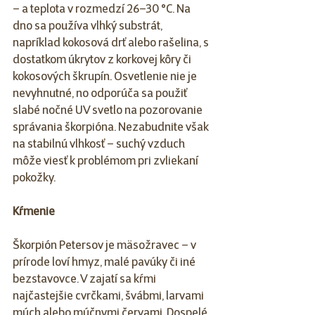
– a teplota v rozmedzí 26–30 °C. Na 
dno sa používa vlhký substrát, 
napríklad kokosová drť alebo rašelina, s 
dostatkom úkrytov z korkovej kôry či 
kokosových škrupín. Osvetlenie nie je 
nevyhnutné, no odporúča sa použiť 
slabé nočné UV svetlo na pozorovanie 
správania škorpióna. Nezabudnite však 
na stabilnú vlhkosť – suchý vzduch 
môže viesť k problémom pri zvliekaní 
pokožky.
Kŕmenie
Škorpión Petersov je mäsožravec – v 
prírode loví hmyz, malé pavúky či iné 
bezstavovce. V zajatí sa kŕmi 
najčastejšie cvrčkami, švábmi, larvami 
múch alebo múčnymi červami. Dospelé 