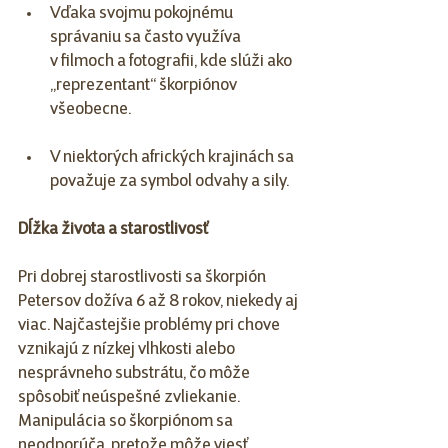
Vďaka svojmu pokojnému 
správaniu sa často využíva 
v filmoch a fotografii, kde slúži ako 
„reprezentant“ škorpiónov 
všeobecne.
V niektorých afrických krajinách sa 
považuje za symbol odvahy a sily.
Dĺžka života a starostlivosť
Pri dobrej starostlivosti sa škorpión 
Petersov dožíva 6 až 8 rokov, niekedy aj 
viac. Najčastejšie problémy pri chove 
vznikajú z nízkej vlhkosti alebo 
nesprávneho substrátu, čo môže 
spôsobiť neúspešné zvliekanie. 
Manipulácia so škorpiónom sa 
neodporúča, pretože môže viesť 