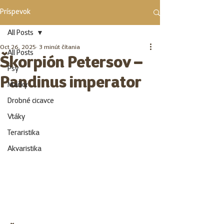
Príspevok
All Posts
Oct 26, 2025
3 minút čítania
All Posts
Škorpión Petersov –
Psy
Pandinus imperator
Mačky
Drobné cicavce
Vtáky
Teraristika
Akvaristika