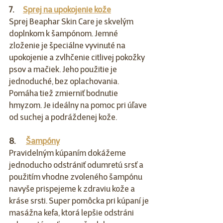
7.      
Sprej na upokojenie kože
Sprej Beaphar Skin Care je skvelým 
doplnkom k šampónom. Jemné 
zloženie je špeciálne vyvinuté na 
upokojenie a zvlhčenie citlivej pokožky 
psov a mačiek. Jeho použitie je 
jednoduché, bez oplachovania. 
Pomáha tiež zmierniť bodnutie 
hmyzom. Je ideálny na pomoc pri úľave 
od suchej a podráždenej kože.
8.       
Šampóny
Pravidelným kúpaním dokážeme 
jednoducho odstrániť odumretú srsť a 
použitím vhodne zvoleného šampónu 
navyše prispejeme k zdraviu kože a 
kráse srsti. Super pomôcka pri kúpaní je 
masážna kefa, ktorá lepšie odstráni 