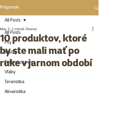
Príspevok
All Posts
Mar 3
2 minút čítania
All Posts
10 produktov, ktoré
Psy
by ste mali mať po
Mačky
ruke v jarnom období
Drobné cicavce
Vtáky
Teraristika
Akvaristika