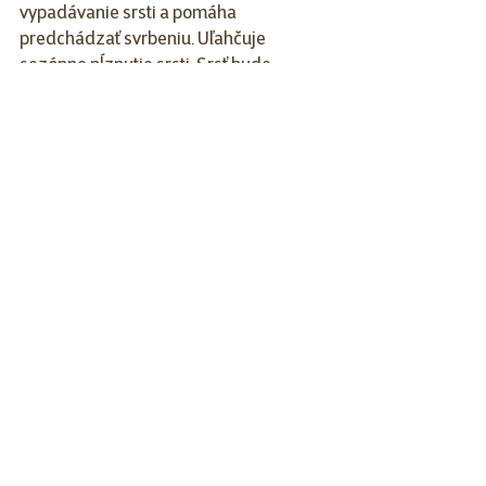
vypadávanie srsti a pomáha 
predchádzať svrbeniu. Uľahčuje 
sezónne pĺznutie srsti. Srsť bude 
rýchlejšie vymenená, nová porastie 
zdravá, silná a žiarivá.
Autor: 
Bc. Andrea Ďanovská, Super zoo 
Martin, ambasádorka Super zoo
Psy
Mačky
Pozrieť si všetky
Posledné príspevky