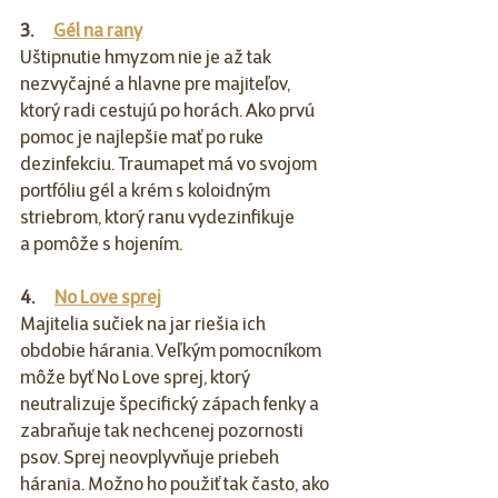
3.      
Gél na rany
Uštipnutie hmyzom nie je až tak 
nezvyčajné a hlavne pre majiteľov, 
ktorý radi cestujú po horách. Ako prvú 
pomoc je najlepšie mať po ruke 
dezinfekciu. Traumapet má vo svojom 
portfóliu gél a krém s koloidným 
striebrom, ktorý ranu vydezinfikuje 
a pomôže s hojením.
4.      
No Love sprej
Majitelia sučiek na jar riešia ich 
obdobie hárania. Veľkým pomocníkom 
môže byť No Love sprej, ktorý 
neutralizuje špecifický zápach fenky a 
zabraňuje tak nechcenej pozornosti 
psov. Sprej neovplyvňuje priebeh 
hárania. Možno ho použiť tak často, ako 