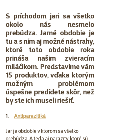
S príchodom jari sa všetko 
okolo nás nesmelo 
prebúdza. Jarné obdobie je 
tu a s ním aj možné nástrahy, 
ktoré toto obdobie roka 
prináša našim zvieracím 
miláčikom. Predstavíme vám 
15 produktov, vďaka ktorým 
možným problémom 
úspešne predídete skôr, než 
by ste ich museli riešiť.
1.      
Antiparazitiká
Jar je obdobie v ktorom sa všetko 
prebúdza. A teda aj parazity, ktoré sú 