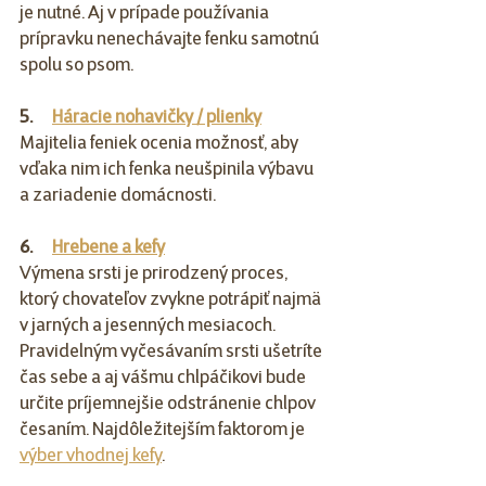
je nutné. Aj v prípade používania 
prípravku nenechávajte fenku samotnú 
spolu so psom.
5.      
Háracie nohavičky / plienky
Majitelia feniek ocenia možnosť, aby 
vďaka nim ich fenka neušpinila výbavu 
a zariadenie domácnosti.  
6.      
Hrebene a kefy
Výmena srsti je prirodzený proces, 
ktorý chovateľov zvykne potrápiť najmä 
v jarných a jesenných mesiacoch. 
Pravidelným vyčesávaním srsti ušetríte 
čas sebe a aj vášmu chlpáčikovi bude 
určite príjemnejšie odstránenie chlpov 
česaním. Najdôležitejším faktorom je 
výber vhodnej kefy
.