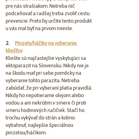
pre nás strašiakom. Netreba nič 
podceňovať a radšej treba zvoliť cestu 
prevencie. Preto by určite tento produkt 
u vás mal byť na prvom mieste.
2.      
Pinzety/háčiky na vyberanie 
kliešťov
Kliešte sú najčastejšie vyskytujúci sa 
ektoparazit na Slovensku. Nikdy nie je 
na škodu mať pri sebe pomôcky na 
vyberanie tohto parazita. Netreba 
zabúdať, že pri vyberaní platia pravidlá. 
Nikdy ho nepotierame olejom alebo 
vodou a ani nekrútim v smere či proti 
smeru hodinových ručičiek. Stačí ho 
trochu vykývať do strán a kolmo 
vytiahnuť, najlepšie špeciálnou 
pinzetou/háčikom.