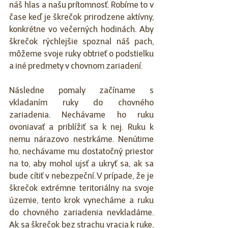
náš hlas a našu prítomnosť. Robíme to v 
čase keď je škrečok prirodzene aktívny, 
konkrétne vo večerných hodinách. Aby 
škrečok rýchlejšie spoznal náš pach, 
môžeme svoje ruky obtrieť o podstielku 
a iné predmety v chovnom zariadení. 
Následne pomaly začíname s 
vkladaním ruky do chovného 
zariadenia. Nechávame ho ruku 
ovoniavať a priblížiť sa k nej. Ruku k 
nemu nárazovo nestrkáme. Nenútime 
ho, nechávame mu dostatočný priestor 
na to, aby mohol ujsť a ukryť sa, ak sa 
bude cítiť v nebezpeční. V prípade, že je 
škrečok extrémne teritoriálny na svoje 
územie, tento krok vynecháme a ruku 
do chovného zariadenia nevkladáme. 
Ak sa škrečok bez strachu vracia k ruke, 