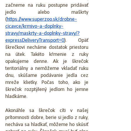
začneme na ruku postupne pridávať 
jedlo alebo maškrty 
(
https://www.superzoo.sk/drobne-
cicavce/krmivo-a-doplnky-
stravy/maskrty-a-doplnky-stravy/?
expressDeliveryTransport=0
). Opäť 
škrečkovi necháme dostatok priestoru 
na útek. Takéto kŕmenie z ruky 
opakujeme denne. Ak je škrečok 
teritoriálny a nemôžeme vkladať ruku 
dnu, skúšame podávanie jedla cez 
mreže klietky. Počas toho, ako je 
škrečok rozptýlený jedlom ho jemne 
hladkáme. 
Akonáhle sa škrečok cíti v našej 
prítomnosti dobre, berie si jedlo z ruky, 
necháva sa hladkať, môžeme ho skúsiť 