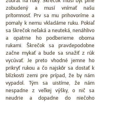
zobrať na ruky. Škrečok musí byť plne 
zobudený a musí vnímať našu 
prítomnosť. Prv sa mu prihovoríme a 
pomaly k nemu vkladáme ruku. Pokiaľ 
sa škrečok neľaká a neuteká, nenáhlivo 
a opatrne ho podberieme oboma 
rukami. Škrečok sa pravdepodobne 
začne mykať a bude sa snažiť z rúk 
vycúvať. Je preto vhodné jemne ho 
prikryť rukou a čo najskôr sa dostať k 
blízkosti zemi pre prípad, že by nám 
vypadol. Tým sa uistíme, že nám 
nespadne z veľkej výšky, o nič sa 
neudrie a dopadne do niečoho 
mäkkého. 
Tieto kroky musíme opakovať denne. 
Nezabúdajme sa v procese neustále 
prispôsobovať škrečkovi a hlavne dbať o 