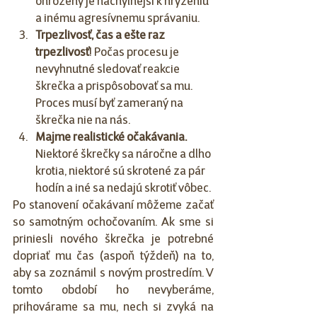
ohrozený je náchylnejší k hryzeniu 
a inému agresívnemu správaniu.
Trpezlivosť, čas a ešte raz 
trpezlivosť
! Počas procesu je 
nevyhnutné sledovať reakcie 
škrečka a prispôsobovať sa mu. 
Proces musí byť zameraný na 
škrečka nie na nás.
Majme realistické očakávania.
Niektoré škrečky sa náročne a dlho 
krotia, niektoré sú skrotené za pár 
hodín a iné sa nedajú skrotiť vôbec. 
Po stanovení očakávaní môžeme začať 
so samotným ochočovaním. Ak sme si 
priniesli nového škrečka je potrebné 
dopriať mu čas (aspoň týždeň) na to, 
aby sa zoznámil s novým prostredím. V 
tomto období ho nevyberáme, 
prihovárame sa mu, nech si zvyká na 