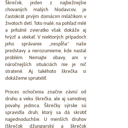
Škrečok, jeden z najbežnejšie 
chovaných malých hlodavcov, je 
častokrát prvým domácim miláčikom v 
životoch detí. Toto malé, na pohľad milé 
a prítulné zvieratko však dokáže aj 
hrýzť a utekať. V niektorých prípadoch 
jeho správanie „nespĺňa“ naše 
predstavy a nerozumieme, kde nastal 
problém. Nemajte obavy, ani v 
náročnejších situáciách nie je nič 
stratené. Aj takéhoto škrečka si 
dokážeme spriateliť. 
Proces ochočenia značne závisí od 
druhu a veku škrečka, ale aj samotnej 
povahy jedinca. Škrečky sýrske sú 
spravidla druh, ktorý sa dá skrotiť 
najjednoduchšie. U menších druhov 
(škrečok džungarský a škrečok 