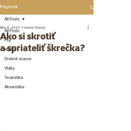
Príspevok
All Posts
Mar 6, 2023
3 minút čítania
All Posts
Ako si skrotiť
Psy
a spriateliť škrečka?
Mačky
Drobné cicavce
Vtáky
Teraristika
Akvaristika