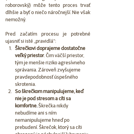
roborovský) môže tento proces trvať 
dlhšie a byť o niečo náročnejší. Nie však 
nemožný. 
Pred začatím procesu je potrebné 
ujasniť si isté „pravidlá“: 
Škrečkovi doprajeme dostatočne 
veľký priestor
. Čim väčší priestor, 
tým je menšie riziko agresívneho 
správania. Zároveň zvyšujeme 
pravdepodobnosť úspešného 
skrotenia. 
So škrečkom manipulujeme, keď 
nie je pod stresom a cíti sa 
komfortne.
 Škrečka nikdy 
nebudíme ani s ním 
nemanipulujeme hneď po 
prebudení. Škrečok, ktorý sa cíti 