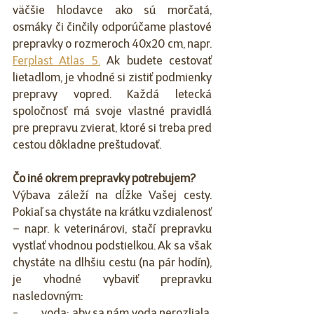
väčšie hlodavce ako sú morčatá, 
osmáky či činčily odporúčame plastové 
prepravky o rozmeroch 40x20 cm, napr. 
Ferplast Atlas 5.
 Ak budete cestovať 
lietadlom, je vhodné si zistiť podmienky 
prepravy vopred. Každá letecká 
spoločnosť má svoje vlastné pravidlá 
pre prepravu zvierat, ktoré si treba pred 
cestou dôkladne preštudovať.
Čo iné okrem prepravky potrebujem?
Výbava záleží na dĺžke Vašej cesty. 
Pokiaľ sa chystáte na krátku vzdialenosť 
– napr. k veterinárovi, stačí prepravku 
vystlať vhodnou podstielkou. Ak sa však 
chystáte na dlhšiu cestu (na pár hodín), 
je vhodné vybaviť prepravku 
nasledovným: