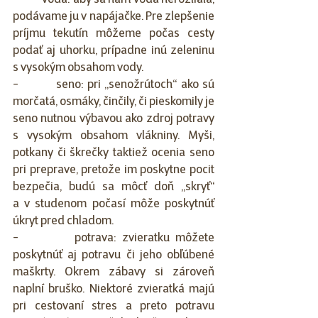
-          voda: aby sa nám voda nerozliala, 
podávame ju v napájačke. Pre zlepšenie 
príjmu tekutín môžeme počas cesty 
podať aj uhorku, prípadne inú zeleninu 
s vysokým obsahom vody.
-          seno: pri „senožrútoch“ ako sú 
morčatá, osmáky, činčily, či pieskomily je 
seno nutnou výbavou ako zdroj potravy 
s vysokým obsahom vlákniny. Myši, 
potkany či škrečky taktiež ocenia seno 
pri preprave, pretože im poskytne pocit 
bezpečia, budú sa môcť doň „skryť“ 
a v studenom počasí môže poskytnúť 
úkryt pred chladom.
-          potrava: zvieratku môžete 
poskytnúť aj potravu či jeho obľúbené 
maškrty. Okrem zábavy si zároveň 
naplní bruško. Niektoré zvieratká majú 
pri cestovaní stres a preto potravu 