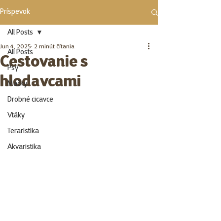
Príspevok
All Posts
Jun 4, 2025
2 minút čítania
All Posts
Cestovanie s
Psy
hlodavcami
Mačky
Drobné cicavce
Vtáky
Teraristika
Akvaristika