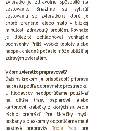
zvieratko je zdravotne spôsobilé na 
cestovanie. Snažíme sa vyhnúť 
cestovaniu so zvieratkom, ktoré je 
choré, zranené, alebo malo v blízkej 
minulosti zdravotný problém. Rovnako 
je dôležité zohľadňovať vonkajšie 
podmienky. Príliš vysoké teploty alebo 
naopak chladné počasie môže ublížiť aj 
zdravým zvieratám.
V čom zvieratko prepravovať?
Ďalším krokom je prispôsobiť prípravu 
na cestu podľa dopravného prostriedku. 
U hlodavcov neodporúčame používať 
na dlhšie trasy papierové, alebo 
kartónové krabičky z ktorých sa vedia 
rýchlo prehrýzť. Pre škrečky, myši, 
potkany a pieskomily odporúčame malé 
pastové prepravky 
Trixie Pico
, pre 