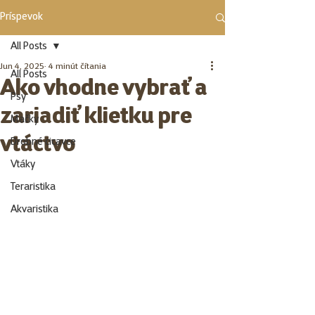
Príspevok
All Posts
Jun 4, 2025
4 minút čítania
All Posts
Ako vhodne vybrať a
Psy
zariadiť klietku pre
Mačky
vtáctvo
Drobné cicavce
Vtáky
Teraristika
Akvaristika