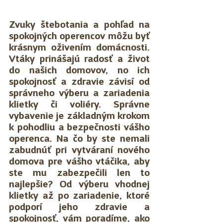
Zvuky štebotania a pohľad na 
spokojných operencov môžu byť 
krásnym oživením domácnosti. 
Vtáky prinášajú radosť a život 
do našich domovov, no ich 
spokojnosť a zdravie závisí od 
správneho výberu a zariadenia 
klietky či voliéry. Správne 
vybavenie je základným krokom 
k pohodliu a bezpečnosti vášho 
operenca. Na čo by ste nemali 
zabudnúť pri vytváraní nového 
domova pre vášho vtáčika, aby 
ste mu zabezpečili len to 
najlepšie? Od výberu vhodnej 
klietky až po zariadenie, ktoré 
podporí jeho zdravie a 
spokojnosť, vám poradíme, ako 