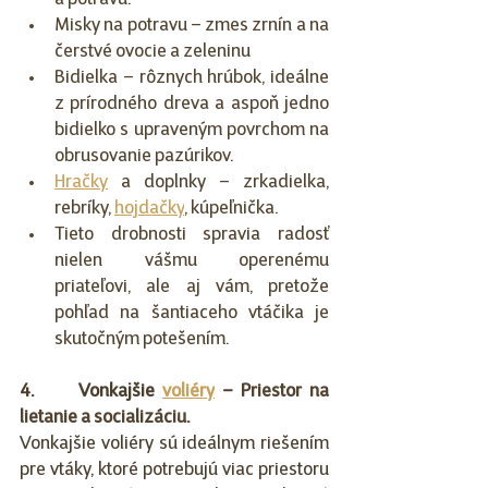
a potravu.
Misky na potravu – zmes zrnín a na 
čerstvé ovocie a zeleninu
Bidielka – rôznych hrúbok, ideálne 
z prírodného dreva a aspoň jedno 
bidielko s upraveným povrchom na 
obrusovanie pazúrikov.
Hračky
 a doplnky – zrkadielka, 
rebríky, 
hojdačky
, kúpeľnička.
Tieto drobnosti spravia radosť 
nielen vášmu operenému 
priateľovi, ale aj vám, pretože 
pohľad na šantiaceho vtáčika je 
skutočným potešením.
4.      Vonkajšie 
voliéry
 – 
Priestor na 
lietanie a socializáciu.
Vonkajšie voliéry sú ideálnym riešením 
pre vtáky, ktoré potrebujú viac priestoru 