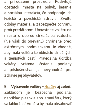
a prirodzené prostredie. Poskytujú 
dostatok miesta na pohyb, lietanie 
a sociálnu interakciu, čo podporuje ich 
fyzické a psychické zdravie. Zvoľte 
odolný materiál a zabezpečte ochranu 
proti predátorom. Umiestnite voliéru na 
miesto s dobrou cirkuláciou vzduchu 
(nie však do prievanu), chránené pred 
extrémnymi podmienkami. Je vhodné, 
aby mala voliéra kombináciu slnečných 
a tienistých častí. Pravidelná údržba 
voliéry, vrátene čistenia podlahy 
a príslušenstva, je nevyhnutná pre 
zdravie jej obyvateľov.  
5.      Vybavenie voliéry - 
Hračky
 aj zeleň.
Základom je bezpečná podlaha, 
napríklad piesok alebo jemný štrk, ktorý 
sa ľahko čistí. Voliéra by mala obsahovať 