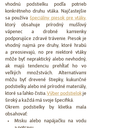
vhodnú podstielku podľa potrieb 
konkrétneho druhu vtáka. Najčastejšie 
sa používa 
špeciálny piesok pre vtáky
,
ktorý obsahuje prírodný mušľový 
vápenec a drobné kamienky 
podporujúce zdravé trávenie. Piesok je 
vhodný najmä pre druhy, ktoré hrabú 
a preosievajú, no pre niektoré vtáky 
môže byť nepraktický alebo nevhodný, 
ak majú tendenciu prehĺtať ho vo 
veľkých množstvách. Alternatívami 
môžu byť drevené štiepky, kukuričné 
podstielky alebo iné prírodné materiály, 
ktoré sa ľahko čistia. 
Výber podstielok
 je 
široký a každá má svoje špecifiká.
Okrem podstielky by klietka mala 
obsahovať:
Misku alebo napájačku na vodu 