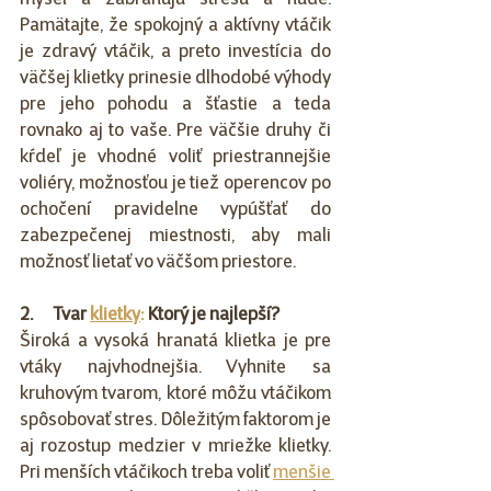
myseľ a zabraňujú stresu a nude. 
Pamätajte, že spokojný a aktívny vtáčik 
je zdravý vtáčik, a preto investícia do 
väčšej klietky prinesie dlhodobé výhody 
pre jeho pohodu a šťastie a teda 
rovnako aj to vaše. Pre väčšie druhy či 
kŕdeľ je vhodné voliť priestrannejšie 
voliéry, možnosťou je tiež operencov po 
ochočení pravidelne vypúšťať do 
zabezpečenej miestnosti, aby mali 
možnosť lietať vo väčšom priestore.
2.      Tvar 
klietky
:
 Ktorý je najlepší?
Široká a vysoká hranatá klietka je pre 
vtáky najvhodnejšia. Vyhnite sa 
kruhovým tvarom, ktoré môžu vtáčikom 
spôsobovať stres. Dôležitým faktorom je 
aj rozostup medzier v mriežke klietky. 
Pri menších vtáčikoch treba voliť 
menšie 