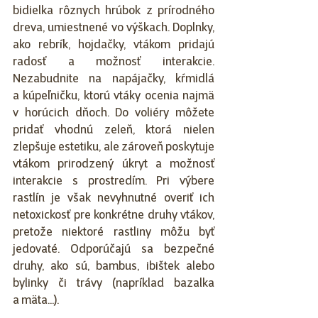
bidielka rôznych hrúbok z prírodného 
dreva, umiestnené vo výškach. Doplnky, 
ako rebrík, hojdačky, vtákom pridajú 
radosť a možnosť interakcie. 
Nezabudnite na napájačky, kŕmidlá 
a kúpeľničku, ktorú vtáky ocenia najmä 
v horúcich dňoch. Do voliéry môžete 
pridať vhodnú zeleň, ktorá nielen 
zlepšuje estetiku, ale zároveň poskytuje 
vtákom prirodzený úkryt a možnosť 
interakcie s prostredím. Pri výbere 
rastlín je však nevyhnutné overiť ich 
netoxickosť pre konkrétne druhy vtákov, 
pretože niektoré rastliny môžu byť 
jedovaté. Odporúčajú sa bezpečné 
druhy, ako sú, bambus, ibištek alebo 
bylinky či trávy (napríklad bazalka 
a mäta...).