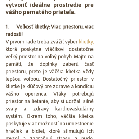
vytvoriť ideálne prostredie pre 
vášho pernatého priateľa.
1.      Veľkosť klietky: Viac priestoru, viac 
radosti!
V prvom rade treba zvážiť výber 
klietky
,
ktorá poskytne vtáčikovi dostatočne 
veľký priestor na voľný pohyb. Majte na 
pamäti, že doplnky zaberú časť 
priestoru, preto je väčšia klietka vždy 
lepšou voľbou. Dostatočný priestor v 
klietke je kľúčový pre zdravie a kondíciu 
vášho operenca. Vtáky potrebujú 
priestor na lietanie, aby si udržali silné 
svaly a zdravý kardiovaskulárny 
systém. Okrem toho, väčšia klietka 
poskytuje viac možností na umiestnenie 
hračiek a bidiel, ktoré stimulujú ich 