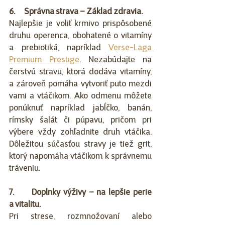
6.      Správna strava – Základ zdravia.
Najlepšie je voliť krmivo prispôsobené 
druhu operenca, obohatené o vitamíny 
a prebiotiká, napríklad 
Verse-Laga 
Premium Prestige
. Nezabúdajte na 
čerstvú stravu, ktorá dodáva vitamíny, 
a zároveň pomáha vytvoriť puto mezdi 
vami a vtáčikom. Ako odmenu môžete 
ponúknuť napríklad jabĺčko, banán, 
rímsky šalát či púpavu, pričom pri 
výbere vždy zohľadnite druh vtáčika. 
Dôležitou súčasťou stravy je tiež grit, 
ktorý napomáha vtáčikom k správnemu 
tráveniu.
7.      Doplnky výživy – na lepšie perie 
a vitalitu.
Pri strese, rozmnožovaní alebo 