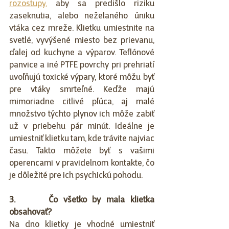
rozostupy
,
 aby sa predišlo riziku 
zaseknutia, alebo neželaného úniku 
vtáka cez mreže. Klietku umiestnite na 
svetlé, vyvýšené miesto bez prievanu, 
ďalej od kuchyne a výparov. Teflónové 
panvice a iné PTFE povrchy pri prehriatí 
uvoľňujú toxické výpary, ktoré môžu byť 
pre vtáky smrteľné. Keďže majú 
mimoriadne citlivé pľúca, aj malé 
množstvo týchto plynov ich môže zabiť 
už v priebehu pár minút. Ideálne je 
umiestniť klietku tam, kde trávite najviac 
času. Takto môžete byť s vašimi 
operencami v pravidelnom kontakte, čo 
je dôležité pre ich psychickú pohodu.
3.      Čo všetko by mala klietka 
obsahovať?
Na dno klietky je vhodné umiestniť 