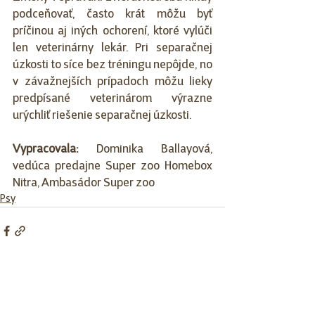
podceňovať, často krát môžu byť 
príčinou aj iných ochorení, ktoré vylúči 
len veterinárny lekár. Pri separačnej 
úzkosti to síce bez tréningu nepôjde, no 
v závažnejších prípadoch môžu lieky 
predpísané veterinárom výrazne 
urýchliť riešenie separačnej úzkosti. 
Vypracovala: 
Dominika Ballayová, 
vedúca predajne Super zoo Homebox 
Nitra, Ambasádor Super zoo
Psy
Pozrieť si všetky
Posledné príspevky