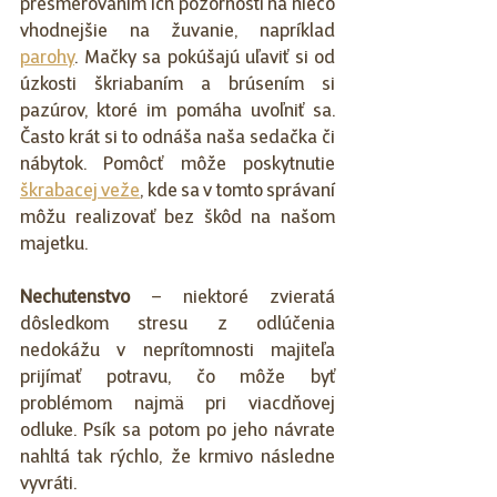
presmerovaním ich pozornosti na niečo 
vhodnejšie na žuvanie, napríklad 
parohy
. Mačky sa pokúšajú uľaviť si od 
úzkosti škriabaním a brúsením si 
pazúrov, ktoré im pomáha uvoľniť sa. 
Často krát si to odnáša naša sedačka či 
nábytok. Pomôcť môže poskytnutie 
škrabacej veže
, kde sa v tomto správaní 
môžu realizovať bez škôd na našom 
majetku.
Nechutenstvo
 – niektoré zvieratá 
dôsledkom stresu z odlúčenia 
nedokážu v neprítomnosti majiteľa 
prijímať potravu, čo môže byť 
problémom najmä pri viacdňovej 
odluke. Psík sa potom po jeho návrate 
nahltá tak rýchlo, že krmivo následne 
vyvráti. 