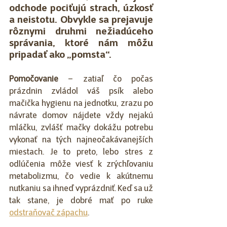
odchode pociťujú strach, úzkosť 
a neistotu. Obvykle sa prejavuje 
rôznymi druhmi nežiadúceho 
správania, ktoré nám môžu 
pripadať ako „pomsta“.
Pomočovanie
 – zatiaľ čo počas 
prázdnin zvládol váš psík alebo 
mačička hygienu na jednotku, zrazu po 
návrate domov nájdete vždy nejakú 
mláčku, zvlášť mačky dokážu potrebu 
vykonať na tých najneočakávanejších 
miestach. Je to preto, lebo stres z 
odlúčenia môže viesť k zrýchľovaniu 
metabolizmu, čo vedie k akútnemu 
nutkaniu sa ihneď vyprázdniť. Keď sa už 
tak stane, je dobré mať po ruke 
odstraňovač zápachu
.