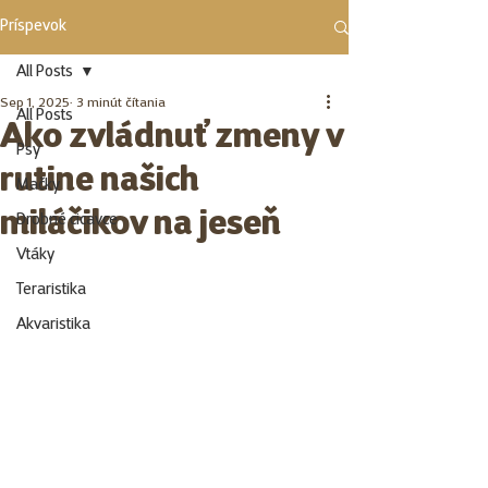
Príspevok
All Posts
Sep 1, 2025
3 minút čítania
All Posts
Ako zvládnuť zmeny v
Psy
rutine našich
Mačky
miláčikov na jeseň
Drobné cicavce
Vtáky
Teraristika
Akvaristika