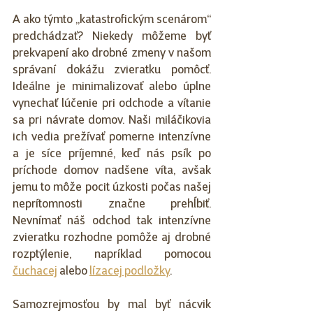
A ako týmto „katastrofickým scenárom“ 
predchádzať? Niekedy môžeme byť 
prekvapení ako drobné zmeny v našom 
správaní dokážu zvieratku pomôcť. 
Ideálne je minimalizovať alebo úplne 
vynechať lúčenie pri odchode a vítanie 
sa pri návrate domov. Naši miláčikovia 
ich vedia prežívať pomerne intenzívne 
a je síce príjemné, keď nás psík po 
príchode domov nadšene víta, avšak 
jemu to môže pocit úzkosti počas našej 
neprítomnosti značne prehĺbiť. 
Nevnímať náš odchod tak intenzívne 
zvieratku rozhodne pomôže aj drobné 
rozptýlenie, napríklad pomocou 
čuchacej
 alebo 
lízacej podložky
.
Samozrejmosťou by mal byť nácvik 