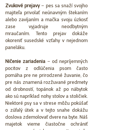
Zvukové prejavy
 – pes sa snaží svojho 
majiteľa privolať neúnavným štekaním 
alebo zavíjaním a mačka svoju úzkosť 
zase vyjadruje neodbytným 
mraučaním. Tento prejav dokáže 
okoreniť susedské vzťahy v nejednom 
paneláku.
Ničenie zariadenia
 – od nepríjemných 
pocitov z odlúčenia psom často 
pomáha pre ne prirodzené žuvanie, čo 
pre nás znamená rozžuvané predmety 
od drobností, topánok až po nábytok 
ako sú napríklad nohy stolov a stoličiek. 
Niektoré psy sa v strese môžu pokúšať 
o zúfalý útek a v tejto snahe dokážu 
doslova zdemolovať dvere na byte. Náš 
majetok vieme čiastočne ochrániť 