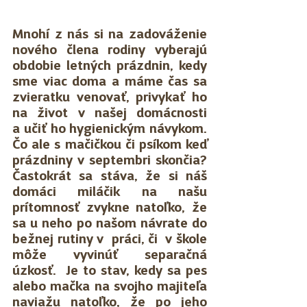
Mnohí z nás si na zadováženie 
nového člena rodiny vyberajú 
obdobie letných prázdnin, kedy 
sme viac doma a máme čas sa 
zvieratku venovať, privykať ho 
na život v našej domácnosti 
a učiť ho hygienickým návykom. 
Čo ale s mačičkou či psíkom keď 
prázdniny v septembri skončia? 
Častokrát sa stáva, že si náš 
domáci miláčik na našu 
prítomnosť zvykne natoľko, že 
sa u neho po našom návrate do 
bežnej rutiny v  práci, či  v škole 
môže vyvinúť separačná 
úzkosť.  Je to stav, kedy sa pes 
alebo mačka na svojho majiteľa 
naviažu natoľko, že po jeho 