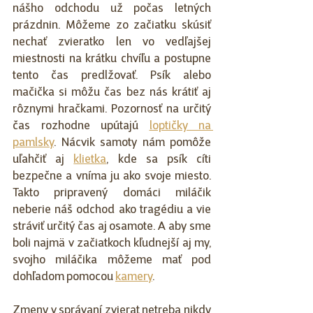
nášho odchodu už počas letných 
prázdnin. Môžeme zo začiatku skúsiť 
nechať zvieratko len vo vedľajšej 
miestnosti na krátku chvíľu a postupne 
tento čas predlžovať. Psík alebo 
mačička si môžu čas bez nás krátiť aj 
rôznymi hračkami. Pozornosť na určitý 
čas rozhodne upútajú 
loptičky na 
pamlsky
. Nácvik samoty nám pomôže 
uľahčiť aj 
klietka
, kde sa psík cíti 
bezpečne a vníma ju ako svoje miesto. 
Takto pripravený domáci miláčik 
neberie náš odchod ako tragédiu a vie 
stráviť určitý čas aj osamote. A aby sme 
boli najmä v začiatkoch kľudnejší aj my, 
svojho miláčika môžeme mať pod 
dohľadom pomocou 
kamery
.
Zmeny v správaní zvierat netreba nikdy 