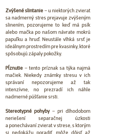
Zvýšené slintanie
 – u niektorých zvierat 
sa nadmerný stres prejavuje zvýšeným 
slinením, pozorujeme to keď má psík 
alebo mačka po našom návrate mokrú 
papuľku a hruď. Neustále vlhká srsť je 
ideálnym prostredím pre kvasinky, ktoré 
spôsobujú zápaly pokožky.
Pĺznutie
 – tento príznak sa týka najmä 
mačiek. Niekedy známky stresu v ich 
správaní nepozorujeme až tak 
intenzívne, no prezradí ich náhle 
nadmerné púšťanie srsti.
Stereotypné pohyby
 – pri dlhodobom 
neriešení separačnej úzkosti 
a ponechávaní zvierat v strese, s ktorým 
si nedokážu poradiť, môže dôjsť až 