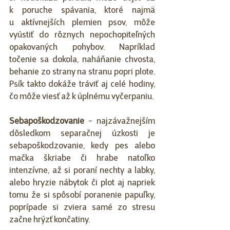
k poruche spávania, ktoré najmä 
u aktívnejších plemien psov, môže 
vyústiť do rôznych nepochopiteľných 
opakovaných pohybov. Napríklad 
točenie sa dokola, naháňanie chvosta, 
behanie zo strany na stranu popri plote. 
Psík takto dokáže tráviť aj celé hodiny, 
čo môže viesť až k úplnému vyčerpaniu.
Sebapoškodzovanie
 - najzávažnejším 
dôsledkom separačnej úzkosti je 
sebapoškodzovanie, kedy pes alebo 
mačka škriabe či hrabe natoľko 
intenzívne, až si poraní nechty a labky, 
alebo hryzie nábytok či plot aj napriek 
tomu že si spôsobí poranenie papuľky, 
poprípade si zviera samé zo stresu 
začne hrýzť končatiny.