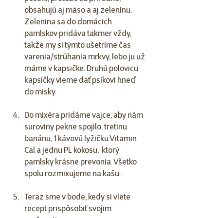
obsahujú aj mäso a aj zeleninu. 
Zelenina sa do domácich 
pamlskov pridáva takmer vždy, 
takže my si týmto ušetríme čas 
varenia/strúhania mrkvy, lebo ju už 
máme v kapsičke. Druhú polovicu 
kapsičky vieme dať psíkovi hneď 
do misky.
Do mixéra pridáme vajce, aby nám 
suroviny pekne spojilo, tretinu 
banánu, 1 kávovú lyžičku Vitamin 
Cal a jednu PL kokosu,  ktorý 
pamlsky krásne prevonia. Všetko 
spolu rozmixujeme na kašu. 
Teraz sme v bode, kedy si viete 
recept prispôsobiť svojim 