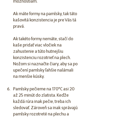
možnostiam. 
Ak máte formy na pamlsky, tak táto 
kašovitá konzistencia je pre Vás tá 
pravá.
Ak takéto formy nemáte, stačí do 
kaše pridať viac vločiek na 
zahustenie a túto hutnejšiu 
konzistenciu rozotrieť na plech. 
Nožom si naznačte čiary, aby sa po 
upečení pamlsky ľahšie nalámali 
na menšie kúsky. 
Pamlsky pečieme na 170°C asi 20 
až 25 minút do zlatista. Keďže 
každá rúra inak pečie, treba ich 
sledovať. Zároveň sa inak správajú 
pamlsky rozotreté na plechu a 