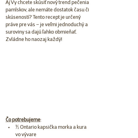
Aj Vy chcete skúsiť nový trend pečenia 
pamlskov, ale nemáte dostatok času či 
skúseností? Tento recept je určený 
práve pre vás – je veľmi jednoduchý a 
suroviny sa dajú ľahko obmieňať. 
Zvládne ho naozaj každý!
Čo potrebujeme
:
½ Ontario kapsička morka a kura 
vo vývare