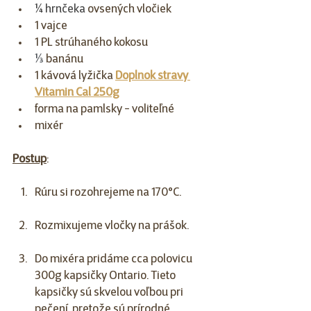
¼ hrnčeka 
ovsených vločiek
1 vajce
1 PL strúhaného kokosu
⅓ 
banánu
1 kávová lyžička 
Doplnok stravy 
Vitamin Cal 250g
forma na pamlsky - voliteľné
mixér
Postup
:
Rúru si rozohrejeme na 170°C. 
Rozmixujeme vločky na prášok. 
Do mixéra pridáme cca polovicu 
300g kapsičky Ontario. Tieto 
kapsičky sú skvelou voľbou pri 
pečení, pretože sú prírodné, 