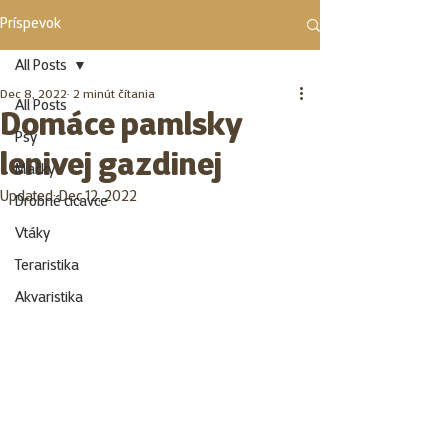
Príspevok
All Posts
Dec 8, 2022
2 minút čítania
All Posts
Domáce pamlsky
Psy
lenivej gazdinej
Mačky
Updated:
Dec 12, 2022
Drobné cicavce
Vtáky
Teraristika
Akvaristika