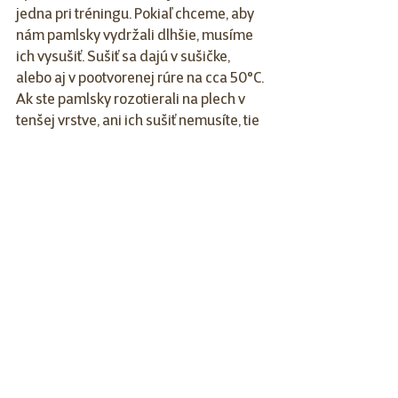
jedna pri tréningu.
Pokiaľ chceme, aby 
nám pamlsky vydržali dlhšie, musíme 
ich vysušiť. Sušiť sa dajú v sušičke, 
alebo aj v pootvorenej rúre na cca 50°C. 
Ak ste pamlsky rozotierali na plech v 
tenšej vrstve, ani ich sušiť nemusíte, tie 
by mali byť dostatočne upečené. 
Z tejto dávky mi vyšlo cca 120 menších 
pamlskov a cca 50 väčších „piškótiek“. 
Dúfam, že Vašim psíkom budú chutiť tak, 
ako aj tým našim. Suroviny môžete 
jednoducho obmieňať a vyrobiť si takto 
rôzne zdravé pamlsky – ja občas 
pridávam psylium, občas chia semienka, 
pomleté ľanové semienka, atď. 