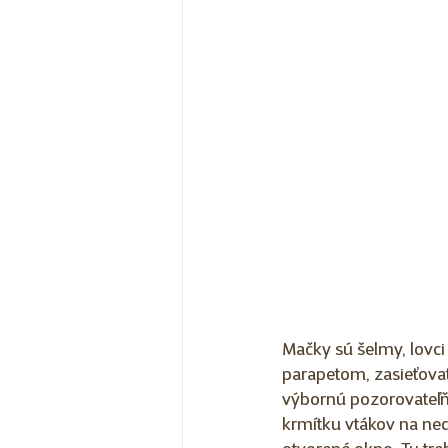
Mačky sú šelmy, lovci
parapetom, zasieťova
výbornú pozorovateľňu.
krmítku vtákov na ne