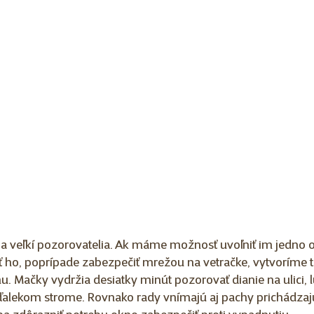
 a veľkí pozorovatelia. Ak máme možnosť uvoľniť im jedno o
ť ho, poprípade zabezpečiť mrežou na vetračke, vytvoríme 
 Mačky vydržia desiatky minút pozorovať dianie na ulici, lúk
ďalekom strome. Rovnako rady vnímajú aj pachy prichádzaj