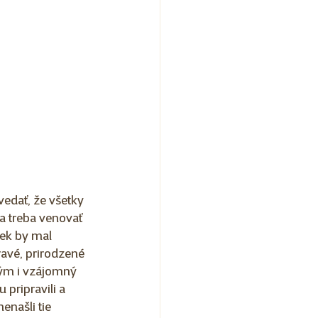
edať, že všetky 
sa treba venovať 
vek by mal 
avé, prirodzené 
tým i vzájomný 
pripravili a 
enašli tie 