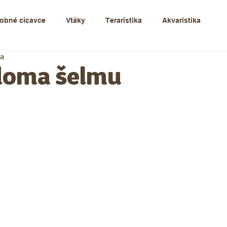
obné cicavce
Vtáky
Teraristika
Akvaristika
ia
oma šelmu