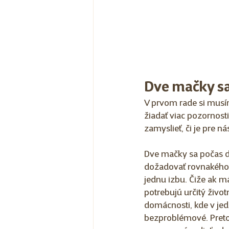
Dve mačky sa
V prvom rade si musí
žiadať viac pozornosti
zamyslieť, či je pre 
Dve mačky sa počas d
dožadovať rovnakého p
jednu izbu. Čiže ak m
potrebujú určitý život
domácnosti, kde v jedn
bezproblémové. Preto 