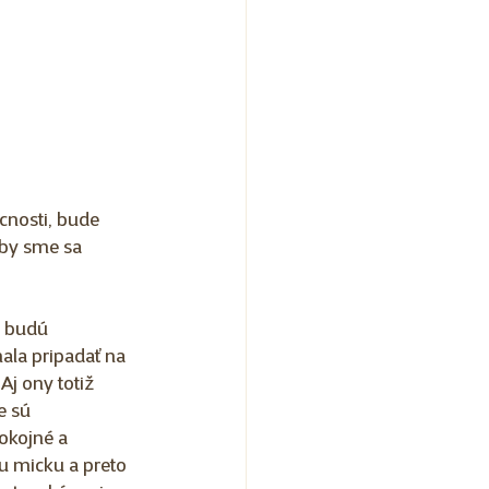
nosti, bude 
 by sme sa 
a budú 
ala pripadať na 
j ony totiž 
e sú 
okojné a 
u micku a preto 