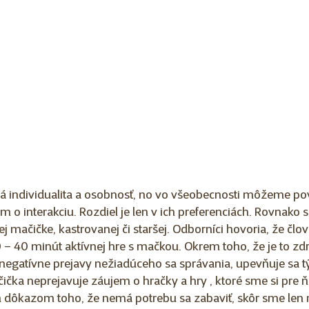
á individualita a osobnosť, no vo všeobecnosti môžeme pov
 o interakciu. Rozdiel je len v ich preferenciách. Rovnako 
j mačičke, kastrovanej či staršej. Odborníci hovoria, že člo
– 40 minút aktívnej hre s mačkou. Okrem toho, že je to zdr
negatívne prejavy nežiadúceho sa správania, upevňuje sa 
ička neprejavuje záujem o hračky a hry , ktoré sme si pre ňu 
ým dôkazom toho, že nemá potrebu sa zabaviť, skôr sme len n