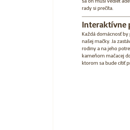
sa on musí vedieť adek
rady si prečíta.
Interaktívne
Každá domácnosť by p
našej mačky. Ja zastá
rodiny a na jeho potr
kameňom mačacej domác
ktorom sa bude cítiť 