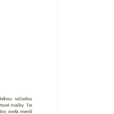
eľnou súčasťou 
tové mačky. Tie 
ov, oveľa menší 