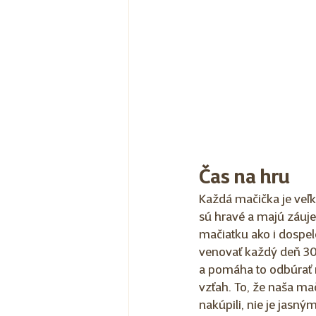
Čas na hru
Každá mačička je veľk
sú hravé a majú záujem
mačiatku ako i dospele
venovať každý deň 30 
a pomáha to odbúrať 
vzťah. To, že naša mač
nakúpili, nie je jasn