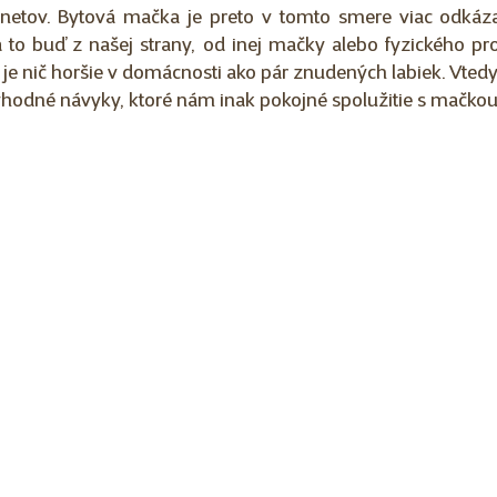
dnetov. Bytová mačka je preto v tomto smere viac odkáz
a to buď z našej strany, od inej mačky alebo fyzického prost
je nič horšie v domácnosti ako pár znudených labiek. Vtedy s
vhodné návyky, ktoré nám inak pokojné spolužitie s mačkou