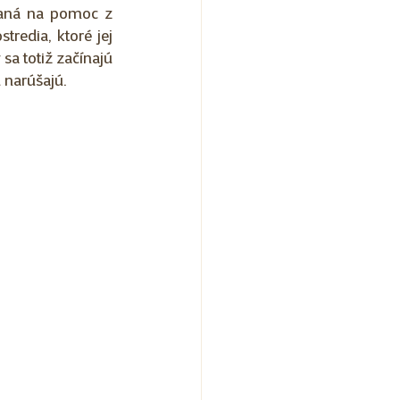
aná na pomoc z 
redia, ktoré jej 
a totiž začínajú 
 narúšajú.