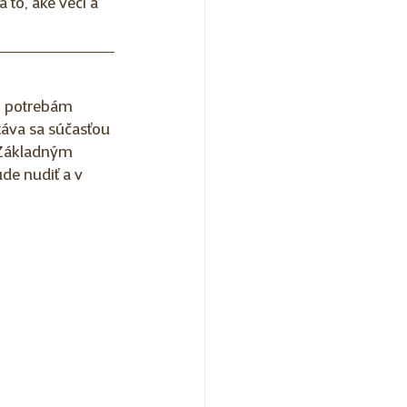
to, aké veci a 
j potrebám 
áva sa súčasťou 
 Základným 
de nudiť a v 