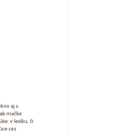
kno aj s 
tak mačke 
e, v lesíku, či 
úce cez 