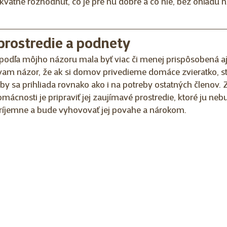
vátne rozhodnúť, čo je pre ňu dobré a čo nie, bez ohľadu na 
 prostredie a podnety
odľa môjho názoru mala byť viac či menej prispôsobená a
vam názor, že ak si domov privedieme domáce zvieratko, st
eby sa prihliada rovnako ako i na potreby ostatných členov.
nosti je pripraviť jej zaujímavé prostredie, ktoré ju nebu
príjemne a bude vyhovovať jej povahe a nárokom.