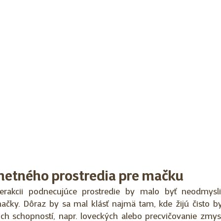
netného prostredia pre mačku
erakcii podnecujúce prostredie by malo byť neodmyslit
čky. Dôraz by sa mal klásť najmä tam, kde žijú čisto by
ich schopností, napr. loveckých alebo precvičovanie zmysl