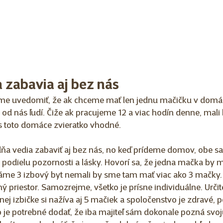
 zabavia aj bez nás
me uvedomiť, že ak chceme mať len jednu mačičku v domác
 od nás ľudí. Čiže ak pracujeme 12 a viac hodín denne, mali
nás toto domáce zvieratko vhodné.
ňa vedia zabaviť aj bez nás, no keď prídeme domov, obe s
odielu pozornosti a lásky. Hovorí sa, že jedna mačka by m
áme 3 izbový byt nemali by sme tam mať viac ako 3 mačky. A
ný priestor. Samozrejme, všetko je prísne individuálne. Určit
ej izbičke si nažíva aj 5 mačiek a spoločenstvo je zdravé, p
je potrebné dodať, že iba majiteľ sám dokonale pozná svoj