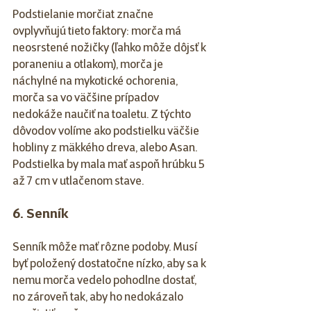
Podstielanie morčiat značne 
ovplyvňujú tieto faktory: morča má 
neosrstené nožičky (ľahko môže dôjsť k 
poraneniu a otlakom), morča je 
náchylné na mykotické ochorenia, 
morča sa vo väčšine prípadov 
nedokáže naučiť na toaletu. Z týchto 
dôvodov volíme ako podstielku väčšie 
hobliny z mäkkého dreva, alebo Asan. 
Podstielka by mala mať aspoň hrúbku 5 
až 7 cm v utlačenom stave. 
6. Senník 
Senník môže mať rôzne podoby. Musí 
byť položený dostatočne nízko, aby sa k 
nemu morča vedelo pohodlne dostať, 
no zároveň tak, aby ho nedokázalo 