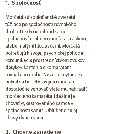
1.  Spoločnosť
Morčatá sú spoločenské zvieratá 
túžiace po spoločnosti rovnakého 
druhu. Nikdy nenahrádzame 
spoločnosť druhého morčaťa králikom, 
alebo malými hlodavcami. Morčatá 
potrebujú k svojej psychickej pohode 
komunikáciu prostredníctvom zvukov, 
dotykov, šantenia s kamarátom 
rovnakého druhu. Neverte mýtom, že 
pokiaľ sa budete svojmu morčaťu 
dostatočne venovať, viete mu nahradiť 
morčacieho kamaráta. Ideálne je 
chovať vykastrovaného samca v 
spoločnosti samíc. Obľúbené sú aj 
chovy dvoch samíc.
2.  Chovné zariadenie 