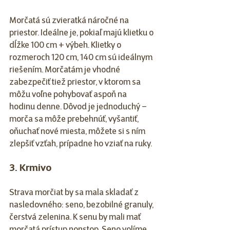
Morčatá sú zvieratká náročné na 
priestor. Ideálne je, pokiaľ majú klietku o 
dĺžke 100 cm + výbeh. Klietky o 
rozmeroch 120 cm, 140 cm sú ideálnym 
riešením. Morčatám je vhodné 
zabezpečiť tiež priestor, v ktorom sa 
môžu voľne pohybovať aspoň na 
hodinu denne. Dôvod je jednoduchý – 
morča sa môže prebehnúť, vyšantiť, 
oňuchať nové miesta, môžete si s ním 
zlepšiť vzťah, prípadne ho vziať na ruky. 
3. Krmivo
Strava morčiat by sa mala skladať z 
nasledovného: seno, bezobilné granuly, 
čerstvá zelenina. K senu by mali mať 