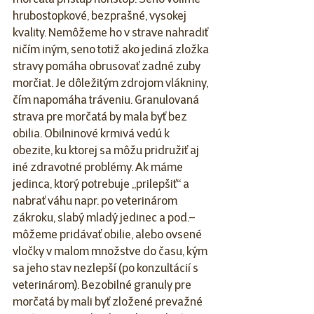
morčatá prístup nonstop. Seno volíme 
hrubostopkové, bezprašné, vysokej 
kvality. Nemôžeme ho v strave nahradiť 
ničím iným, seno totiž ako jediná zložka 
stravy pomáha obrusovať zadné zuby 
morčiat. Je dôležitým zdrojom vlákniny, 
čím napomáha tráveniu. Granulovaná 
strava pre morčatá by mala byť bez 
obilia. Obilninové krmivá vedú k 
obezite, ku ktorej sa môžu pridružiť aj 
iné zdravotné problémy. Ak máme 
jedinca, ktorý potrebuje „prilepšiť“ a 
nabrať váhu napr. po veterinárom 
zákroku, slabý mladý jedinec a pod.– 
môžeme pridávať obilie, alebo ovsené 
vločky v malom množstve do času, kým 
sa jeho stav nezlepší (po konzultácií s 
veterinárom). Bezobilné granuly pre 
morčatá by mali byť zložené prevažné 