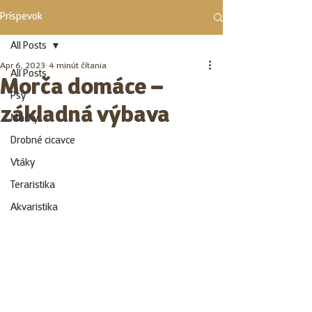
Príspevok
All Posts
Apr 6, 2023
4 minút čítania
All Posts
Morča domáce –
Psy
základná výbava
Mačky
Drobné cicavce
Vtáky
Teraristika
Akvaristika