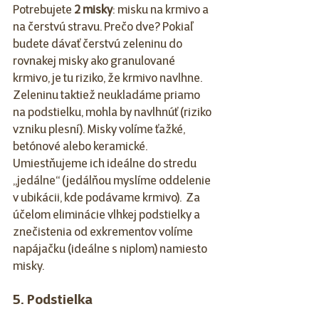
Potrebujete 
2 misky
: misku na krmivo a 
na čerstvú stravu. Prečo dve? Pokiaľ 
budete dávať čerstvú zeleninu do 
rovnakej misky ako granulované 
krmivo, je tu riziko, že krmivo navlhne.  
Zeleninu taktiež neukladáme priamo 
na podstielku, mohla by navlhnúť (riziko 
vzniku plesní). Misky volíme ťažké, 
betónové alebo keramické. 
Umiestňujeme ich ideálne do stredu 
„jedálne“ (jedálňou myslíme oddelenie 
v ubikácii, kde podávame krmivo).  Za 
účelom eliminácie vlhkej podstielky a 
znečistenia od exkrementov volíme 
napájačku (ideálne s niplom) namiesto 
misky. 
5. Podstielka