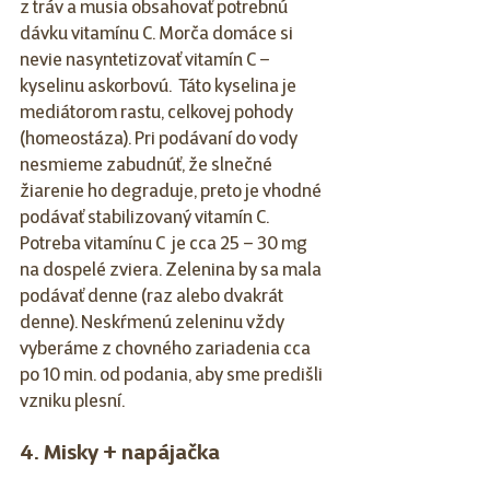
z tráv a musia obsahovať potrebnú 
dávku vitamínu C. Morča domáce si 
nevie nasyntetizovať vitamín C – 
kyselinu askorbovú.  Táto kyselina je 
mediátorom rastu, celkovej pohody 
(homeostáza). Pri podávaní do vody 
nesmieme zabudnúť, že slnečné 
žiarenie ho degraduje, preto je vhodné 
podávať stabilizovaný vitamín C. 
Potreba vitamínu C  je cca 25 – 30 mg 
na dospelé zviera. Zelenina by sa mala 
podávať denne (raz alebo dvakrát 
denne). Neskŕmenú zeleninu vždy 
vyberáme z chovného zariadenia cca 
po 10 min. od podania, aby sme predišli 
vzniku plesní. 
4. Misky + napájačka