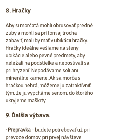
8. Hračky  
Aby si morčatá mohli obrusovať predné 
zuby a mohli sa pri tom aj trocha 
zabaviť, mali by mať v ubikácii hračky. 
Hračky ideálne vešiame na steny 
ubikácie alebo pevné predmety, aby 
neležali na podstielke a neposúvali sa 
pri hryzení. Nepodávame soli ani 
minerálne kamene. Ak sa morča s 
hračkou nehrá, môžeme ju zatraktívniť 
tým, že ju vypcháme senom, do ktorého 
ukryjeme maškrty. 
9. Ďalšia výbava:
· Prepravka
 - budete potrebovať už pri 
prevoze domov, pri prvej návšteve 