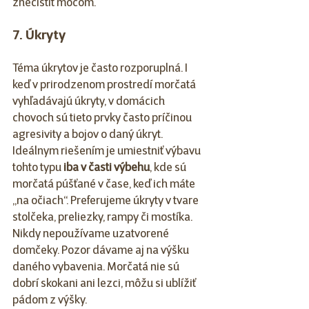
znečistiť močom.
7. Úkryty
Téma úkrytov je často rozporuplná. I 
keď v prirodzenom prostredí morčatá 
vyhľadávajú úkryty, v domácich 
chovoch sú tieto prvky často príčinou 
agresivity a bojov o daný úkryt. 
Ideálnym riešením je umiestniť výbavu 
tohto typu 
iba v časti výbehu
, kde sú 
morčatá púšťané v čase, keď ich máte 
„na očiach“. Preferujeme úkryty v tvare 
stolčeka, preliezky, rampy či mostíka. 
Nikdy nepoužívame uzatvorené 
domčeky. Pozor dávame aj na výšku 
daného vybavenia. Morčatá nie sú 
dobrí skokani ani lezci, môžu si ublížiť 
pádom z výšky. 