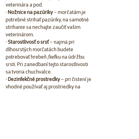
veterinára a pod. 
· Nožnice na pazúriky
 – morčatám je 
potrebné strihať pazúriky, na samotné 
strihanie sa nechajte zaučiť vašim 
veterinárom.
· Starostlivosť o srsť
 – najmä pri 
dlhosrstých morčatách budete 
potrebovať hrebeň /kefku na údržbu 
srsti. Pri zanedbaní tejto starostlivosti 
sa tvoria chuchvalce.
· Dezinfekčné prostredky
 – pri čistení je 
vhodné používať aj prostriedky na 
dezinfekciu. Volíme tie, ktoré sú vhodné 
aj pre hlodavce.
· Pamlsky
 – je dobré mať doma 
bezobilné pamlsky, vďaka ktorým si 
viete vytvoriť lepší vzťah s Vašimi 
morčiatkami. Ako odmenu viete použiť 