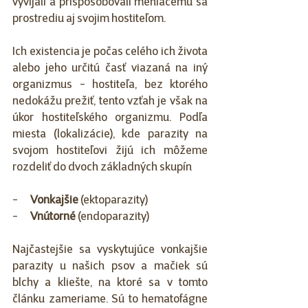
vyvíjali a prispôsobovali meniacemu sa 
prostrediu aj svojim hostiteľom. 
Ich existencia je počas celého ich života 
alebo jeho určitú časť viazaná na iný 
organizmus - hostiteľa, bez ktorého 
nedokážu prežiť, tento vzťah je však na 
úkor hostiteľského organizmu. Podľa 
miesta (lokalizácie), kde parazity na 
svojom hostiteľovi žijú ich môžeme 
rozdeliť do dvoch základných skupín
-      
Vonkajšie 
(ektoparazity)
-      
Vnútorné
 (endoparazity)
Najčastejšie sa vyskytujúce vonkajšie 
parazity u našich psov a mačiek sú 
blchy a kliešte, na ktoré sa v tomto 
článku zameriame. Sú to hematofágne 