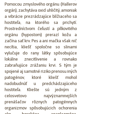
Pomocou zmyslového orgánu (Hallerov 
orgán), zachytáva oxid uhličitý, amoniak 
a vibrácie prezrádzajúce blížiaceho sa 
hostiteľa, na ktorého sa prichytí. 
Prostredníctvom čeľustí a pílkovitého 
orgánu (hypostom) prerazí kožu a 
začína sať krv. Pes a ani mačka však nič 
necítia, kliešť spoločne so slinami 
vylučuje do rany látky spôsobujúce 
lokálne znecitlivenie a rovnako 
zabraňujúce zrážaniu krvi. S tým je 
spojené aj samotné riziko prenosu iných 
patogénov, ktoré kliešť mohol 
nadobudnúť u predchádzajúceho 
hostiteľa. Kliešte sú jedným z 
celosvetovo najvýznamnejších 
prenášačov rôznych patogénnych 
organizmov spôsobujúcich ochorenia 