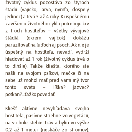
životný cyklus pozostáva zo štyroch 
štádií (vajíčko, larva, nymfa, dospelý 
jedinec) a trvá 3 až 4 roky. K úspešnému 
zavŕšeniu životného cyklu potrebuje krv 
z troch hostiteľov – všetky vývojové 
štádiá (okrem vajíčok) dokážu 
parazitovať na ľuďoch aj psoch. Ak nie je 
úspešný na hostiteľa, nevadí, vydrží 
hladovať až 1 rok (životný cyklus trvá o 
to dlhšie). Takže kliešťa, ktorého ste 
našli na svojom psíkovi, mačke či na 
sebe už mohol mať pred vami iný tvor 
tohto sveta – líška? jazvec? 
potkan?...ťažko povedať
Kliešť aktívne nevyhľadáva svojho 
hostiteľa, pasívne striehne vo vegetácii, 
na vrchole stebiel tráv a bylín vo výške 
0,2 až 1 meter (neskáče zo stromov). 