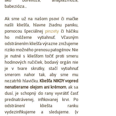
ako borelióza, anaplazmóza, 
babezióza... 
Ak sme už na našom psovi či mačke 
našli kliešťa, hlavne žiadnu paniku, 
pomocou špeciálnej 
pinzety
 či háčiku 
ho môžeme vytiahnuť. Včasným 
odstránením kliešťa výrazne znižujeme 
riziko možného prenosu patogénov. Nie 
je nutné s kliešťom točiť proti smeru 
hodinových ručičiek, bodavý orgán nie 
je v tvare skrutky, stačí vytiahnuť 
smerom nahor tak, aby sme mu 
nezatrhli hlavičku. 
Kliešťa NIKDY vopred 
nenatierame olejom ani krémom
, ak sa 
dusí, je schopný do rany vyvrátiť časť 
prednatrávenej, infikovanej krvi. Po 
odstránení kliešta ranku 
vydezinfikujeme a sledujeme. (v 