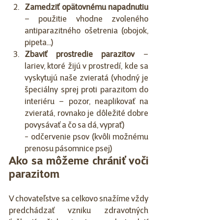
Zamedziť opätovnému napadnutiu
– použitie vhodne zvoleného 
antiparazitného ošetrenia (obojok, 
pipeta...)
Zbaviť prostredie parazitov
 – 
lariev, ktoré žijú v prostredí, kde sa 
vyskytujú naše zvieratá (vhodný je 
špeciálny sprej proti parazitom do 
interiéru – pozor, neaplikovať na 
zvieratá, rovnako je dôležité dobre 
povysávať a čo sa dá, vyprať)
- odčervenie psov (kvôli možnému 
prenosu pásomnice psej)
Ako sa môžeme chrániť voči 
parazitom
V chovateľstve sa celkovo snažíme vždy 
predchádzať vzniku zdravotných 