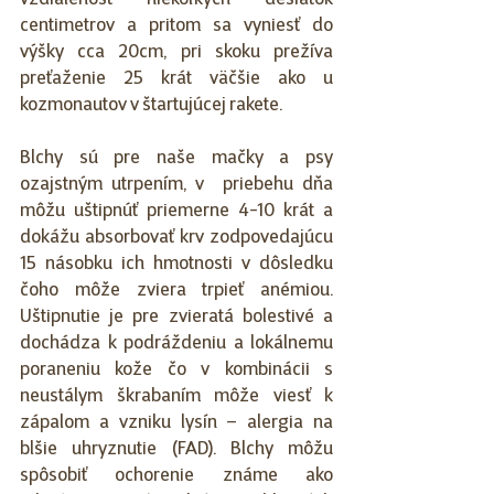
vzdialenosť niekoľkých desiatok 
centimetrov a pritom sa vyniesť do 
výšky cca 20cm, pri skoku prežíva 
preťaženie 25 krát väčšie ako u 
kozmonautov v štartujúcej rakete.
Blchy sú pre naše mačky a psy 
ozajstným utrpením, v  priebehu dňa 
môžu uštipnúť priemerne 4-10 krát a 
dokážu absorbovať krv zodpovedajúcu 
15 násobku ich hmotnosti v dôsledku 
čoho môže zviera trpieť anémiou. 
Uštipnutie je pre zvieratá bolestivé a 
dochádza k podráždeniu a lokálnemu 
poraneniu kože čo v kombinácii s 
neustálym škrabaním môže viesť k 
zápalom a vzniku lysín – alergia na 
blšie uhryznutie (FAD). Blchy môžu 
spôsobiť ochorenie známe ako 