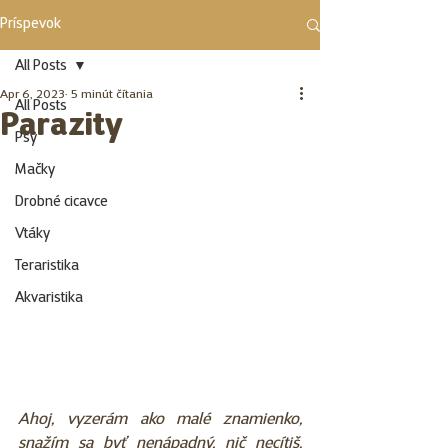
Príspevok
All Posts
Apr 6, 2023
5 minút čítania
All Posts
Parazity
Psy
Mačky
Drobné cicavce
Vtáky
Teraristika
Akvaristika
Ahoj, vyzerám ako malé znamienko, 
snažím sa byť nenápadný, nič necítiš, 