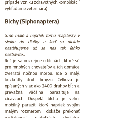
prípade vzniku zdravotných komplikácií 
vyhľadáme veterinára)
Blchy (Siphonaptera)
Sme malé a napriek tomu majsterky v 
skoku do diaľky a keď sa niekde 
nasťahujeme už sa nás tak ľahko 
nezbavíte...
Reč je samozrejme o blchách, ktoré sú 
pre mnohých chovateľov a ich domáce 
zvieratá nočnou morou. Ide o malý, 
bezkrídly druh hmyzu. Celkovo je 
opísaných viac ako 2400 druhov bĺch a 
prevažná väčšina parazituje na 
cicavcoch. Dospelá blcha je veľmi 
mobilný parazit, ktorý napriek svojím 
malým rozmerom  dokáže prekonať 