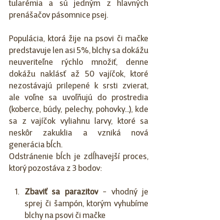
tularémia a sú jedným z hlavných 
prenášačov pásomnice psej.
Populácia, ktorá žije na psovi či mačke 
predstavuje len asi 5%, blchy sa dokážu 
neuveriteľne rýchlo množiť, denne 
dokážu naklásť až 50 vajíčok, ktoré 
nezostávajú prilepené k srsti zvierat, 
ale voľne sa uvoľňujú do prostredia 
(koberce, búdy, pelechy, pohovky...), kde 
sa z vajíčok vyliahnu larvy, ktoré sa 
neskôr zakuklia a vzniká nová 
generácia bĺch. 
Odstránenie bĺch je zdĺhavejší proces, 
ktorý pozostáva z 3 bodov:
Zbaviť sa parazitov
 - vhodný je 
sprej či šampón, ktorým vyhubíme 
blchy na psovi či mačke