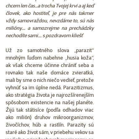
chcem len čas...a trocha Tvojej krvi a aj keď 
človek, ako hostiteľ, je pre nás takmer 
vždy samovraždou, nevzdáme to, sú nás 
milióny.... a samozrejme na prechádzky 
nechodíte sami.... s pozdravom kliešť
Už zo samotného slova „parazit“ 
mnohým ľuďom nabehne „husia koža“, 
ak však chceme účinne chrániť seba a 
rovnako tak naše domáce zvieratká, 
mali by sme o nich niečo vedieť, pretože 
vyhnúť sa im úplne nedá. Parazitizmus, 
ako stratégia života je najrozšírenejším 
spôsobom existencie na našej planéte. 
Žijú tak státisíce (podľa odhadov viac 
ako milión) druhov mikroorganizmov, 
živočíchov, húb a rastlín. Parazity sú 
staré ako život sám, v priebehu vekov sa 