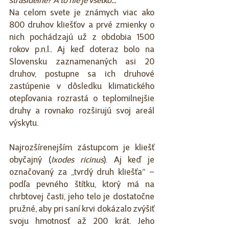
strašidelné? A to nie je všetko...
Na celom svete je známych viac ako 
800 druhov kliešťov a prvé zmienky o 
nich pochádzajú už z obdobia 1500 
rokov p.n.l.. Aj keď doteraz bolo na 
Slovensku zaznamenaných asi 20 
druhov, postupne sa ich druhové 
zastúpenie v dôsledku klimatického 
otepľovania rozrastá o teplomilnejšie 
druhy a rovnako rozširujú svoj areál 
výskytu.
Najrozšírenejším zástupcom je kliešť 
obyčajný (
Ixodes ricinus
). Aj keď je 
označovaný za „tvrdý druh kliešťa“ – 
podľa pevného štítku, ktorý má na 
chrbtovej časti, jeho telo je dostatočne 
pružné, aby pri saní krvi dokázalo zvýšiť 
svoju hmotnosť až 200 krát. Jeho 