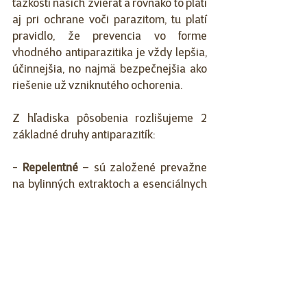
ťažkostí našich zvierat a rovnako to platí 
aj pri ochrane voči parazitom, tu platí 
pravidlo, že prevencia vo forme 
vhodného antiparazitika je vždy lepšia, 
účinnejšia, no najmä bezpečnejšia ako 
riešenie už vzniknutého ochorenia. 
Z hľadiska pôsobenia rozlišujeme 2 
základné druhy antiparazitík:
- 
Repelentné 
– sú založené prevažne 
na bylinných extraktoch a esenciálnych 
olejoch, ktoré parazity odpudzujú, 
rovnako do tejto skupiny môžeme 
zaradiť ultrazvukové odpudzovače
- 
S účinnou látkou
 – (alebo kombináciou 
viacerých účinných látok) po kontakte s 
danou látkou parazit zahynie