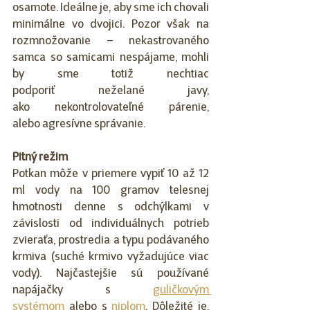
osamote. Ideálne je, aby sme ich chovali 
minimálne vo dvojici. Pozor však na 
rozmnožovanie – nekastrovaného 
samca so samicami nespájame, mohli 
by sme totiž nechtiac 
podporiť neželané javy, 
ako nekontrolovateľné párenie, 
alebo agresívne správanie. 
Pitný režim
Potkan môže v priemere vypiť 10 až 12 
ml vody na 100 gramov telesnej 
hmotnosti denne s odchýlkami v 
závislosti od individuálnych potrieb 
zvieraťa, prostredia a typu podávaného 
krmiva (suché krmivo vyžadujúce viac 
vody). Najčastejšie sú používané 
napájačky s 
guličkovým 
systémom
 alebo s 
niplom
. Dôležité je, 