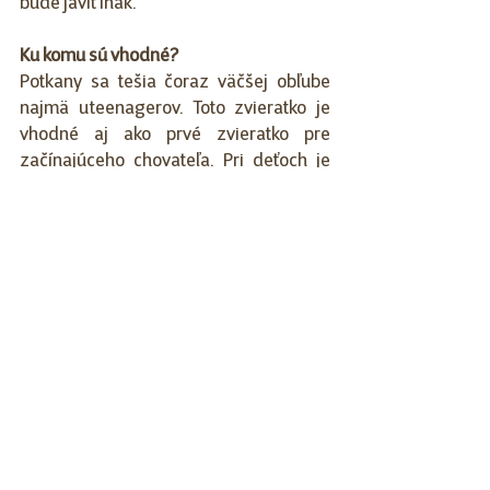
bude javiť inak.  
Ku komu sú vhodné?
Potkany sa tešia čoraz väčšej obľube 
najmä u teenagerov. Toto zvieratko je 
vhodné aj ako prvé zvieratko pre 
začínajúceho chovateľa. Pri deťoch je 
veľmi dôležitá stála prítomnosť a 
dohľad rodiča, ktorý na manipuláciu so 
zvieratkom dohliadne. Malých 
chovateľov treba upozorniť, že potkany 
napríklad nikdy neberieme úchopom za 
chvost a ak je to nutné, tak jedine pri 
jeho koreni.  
Tí, ktorí už potkana doma majú, by Vám 
o nich vedeli vyrozprávať hŕbu 
zaujímavých i komických historiek. Tým, 
ktorí zadováženie potkana iba 