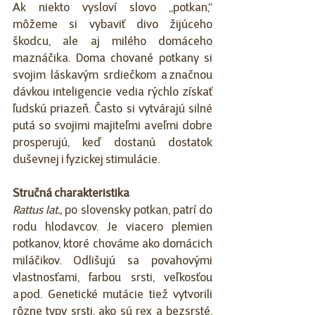
Ak niekto vysloví slovo „potkan,“ 
môžeme si vybaviť divo žijúceho 
škodcu, ale aj milého domáceho 
maznáčika. Doma chované potkany si 
svojim láskavým srdiečkom a značnou 
dávkou inteligencie vedia rýchlo získať 
ľudskú priazeň. Často si vytvárajú silné 
putá so svojimi majiteľmi a veľmi dobre 
prosperujú, keď dostanú dostatok 
duševnej i fyzickej stimulácie.  
Stručná charakteristika
Rattus lat., 
po slovensky potkan, patrí do 
rodu hlodavcov. Je viacero plemien 
potkanov, ktoré chováme ako domácich 
miláčikov. Odlišujú sa povahovými 
vlastnosťami, farbou srsti, veľkosťou 
a pod. Genetické mutácie tiež vytvorili 
rôzne typy srsti, ako sú rex a bezsrsté. 