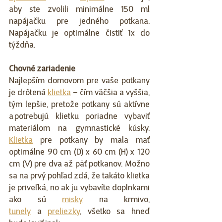
aby ste zvolili minimálne 150 ml 
napájačku pre jedného potkana. 
Napájačku je optimálne čistiť 1x do 
týždňa.  
Chovné zariadenie
Najlepším domovom pre vaše potkany 
je drôtená 
klietka
 – čím väčšia a vyššia, 
tým lepšie, pretože potkany sú aktívne 
a potrebujú klietku poriadne vybaviť 
materiálom na gymnastické kúsky. 
Klietka
 pre potkany by mala mať 
optimálne 90 cm (D) x 60 cm (H) x 120 
cm (V) pre dva až päť potkanov. Možno 
sa na prvý pohľad zdá, že takáto klietka 
je priveľká, no ak ju vybavíte doplnkami 
ako sú 
misky
 na krmivo, 
tunely
 a 
preliezky
, všetko sa hneď 