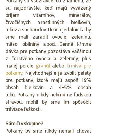
Potkany sú všežravce, čo znamená, že 
sú najzdravšie, keď majú vyvážený 
príjem vitamínov, minerálov, 
živočíšnych a rastlinných bielkovín, 
tukov a sacharidov. Do ich jedálnička by 
sme mali zaradiť ovocie, zeleninu, 
mäso, obilniny a pod. Denná kŕmna 
dávka pre potkany pozostáva väčšinou 
z čerstvého ovocia a zeleniny, plus 
malej porcie 
granúl
 alebo 
krmiva pre 
potkany
. Najvhodnejšie je zvoliť pelety 
pre potkany, ktoré majú aspoň 16% 
obsah bielkovín a 4-5% obsah 
tuku. Potkany nikdy nekŕmime ľudskou 
stravou, mohli by sme im spôsobiť 
tráviace ťažkosti.  
Sám či v skupine?
Potkany by sme nikdy nemali chovať 