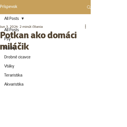
Príspevok
All Posts
Jun 3, 2024
2 minút čítania
All Posts
Potkan ako domáci
Psy
miláčik
Mačky
Drobné cicavce
Vtáky
Teraristika
Akvaristika