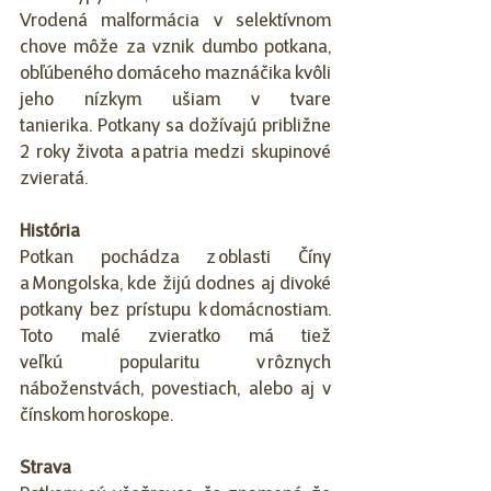
Vrodená malformácia v selektívnom 
chove môže za vznik dumbo potkana, 
obľúbeného domáceho maznáčika kvôli 
jeho nízkym ušiam v tvare 
tanierika. Potkany sa dožívajú približne 
2 roky života a patria medzi skupinové 
zvieratá.  
História
Potkan pochádza z oblasti Číny 
a Mongolska, kde žijú dodnes aj divoké 
potkany bez prístupu k domácnostiam. 
Toto malé zvieratko má tiež 
veľkú popularitu v rôznych 
náboženstvách, povestiach, alebo aj v 
čínskom horoskope.  
Strava