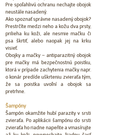
Pre spoľahlivú ochranu nechajte obojok 
neustále nasadený.
Ako spoznať správne nasadený obojok? 
Prestrčíte medzi neho a kožu dva prsty, 
prilieha ku koži, ale nesmie mačku či 
psa škrtiť, alebo naopak jej na krku 
visieť.
Obojky a mačky – antiparazitný obojok 
pre mačky má bezpečnostnú poistku, 
ktorá v prípade zachytenia mačky napr. 
o konár predíde uškrteniu zvieraťa tým, 
že sa poistka uvoľní a obojok sa 
pretrhne.
Šampóny
Šampón okamžite hubí parazity v srsti 
zvieraťa. Po aplikácii šampónu do srsti 
zvieraťa ho riadne napeňte a vmasírujte 