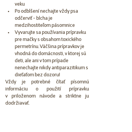
veku
Po odblšení nechajte vždy psa 
odčerviť - blcha je 
medzihostiteľom pásomnice
Vyvarujte sa používania prípravku 
pre mačky s obsahom toxického 
permetrínu. Väčšina prípravkov je 
vhodná do domácnosti, v ktorej sú 
deti, ale ani v tom prípade 
nenechajte nikdy antiparazitikum s 
dieťaťom bez dozoru!
Vždy je potrebné čítať písomnú 
informáciu o použití prípravku 
v priloženom návode a striktne ju 
dodržiavať.
Pozor na blchy
Dospelé blchy sa síce držia na svojom 
hostiteľovi (pes, mačka), ale vajíčka a 