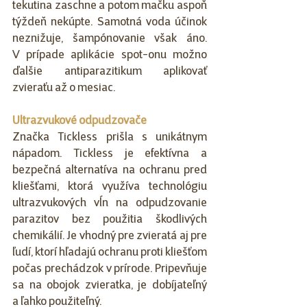
tekutina zaschne a potom mačku aspoň 
týždeň nekúpte. Samotná voda účinok 
neznižuje, šampónovanie však áno. 
V prípade aplikácie spot-onu možno 
ďalšie antiparazitikum aplikovať 
zvieraťu až o mesiac.
Ultrazvukové odpudzovače
Značka Tickless prišla s unikátnym 
nápadom. Tickless je efektívna a 
bezpečná alternatíva na ochranu pred 
kliešťami, ktorá využíva technológiu 
ultrazvukových vĺn na odpudzovanie 
parazitov bez použitia škodlivých 
chemikálií. Je vhodný pre zvieratá aj pre 
ľudí, ktorí hľadajú ochranu proti kliešťom 
počas prechádzok v prírode. Pripevňuje 
sa na obojok zvieratka, je dobíjateľný 
a ľahko použiteľný.