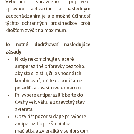
Výberom správneho prípravku, 
správnou aplikáciou a následným 
zaobchádzaním je ale možné účinnosť 
týchto ochranných prostriedkov proti 
kliešťom zvýšiť na maximum.
Je nutné dodržiavať nasledujúce 
zásady:
Nikdy nekombinujte viaceré 
antiparazitné prípravky bez toho, 
aby ste si zistili, či je vhodné ich 
kombinovať, určite odporúčame 
poradiť sa s vašim veterinárom
Pri výbere antiparazitík berte do 
úvahy vek, váhu a zdravotný stav 
zvieraťa
Obzvlášť pozor si dajte pri výbere 
antiparazitík pre šteniatka, 
mačiatka a zvieratká v seniorskom 