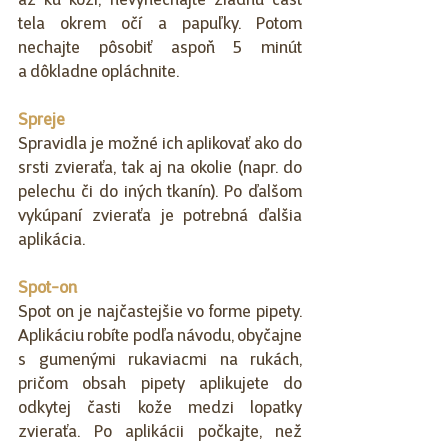
až ku koži, nevynechajte žiadnu časť 
tela okrem očí a papuľky. Potom 
nechajte pôsobiť aspoň 5 minút 
a dôkladne opláchnite.
Spreje
Spravidla je možné ich aplikovať ako do 
srsti zvieraťa, tak aj na okolie (napr. do 
pelechu či do iných tkanín). Po ďalšom 
vykúpaní zvieraťa je potrebná ďalšia 
aplikácia.
Spot-on
Spot on je najčastejšie vo forme pipety. 
Aplikáciu robíte podľa návodu, obyčajne 
s gumenými rukaviacmi na rukách, 
pričom obsah pipety aplikujete do 
odkytej časti kože medzi lopatky 
zvieraťa. Po aplikácii počkajte, než 