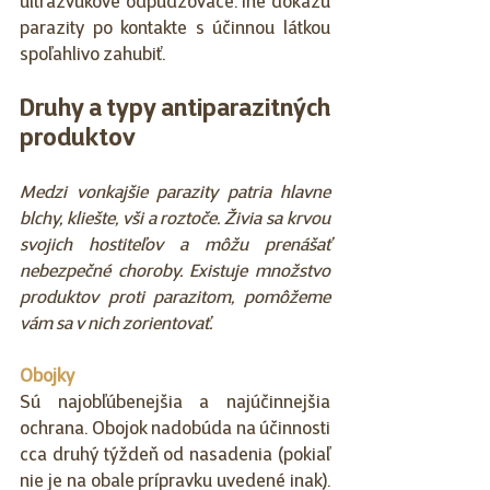
ultrazvukové odpudzovače. Iné dokážu 
parazity po kontakte s účinnou látkou 
spoľahlivo zahubiť.
Druhy a typy antiparazitných 
produktov
Medzi vonkajšie parazity patria hlavne 
blchy, kliešte, vši a roztoče. Živia sa krvou 
svojich hostiteľov a môžu prenášať 
nebezpečné choroby. Existuje množstvo 
produktov proti parazitom, pomôžeme 
vám sa v nich zorientovať.
Obojky
Sú najobľúbenejšia a najúčinnejšia 
ochrana. Obojok nadobúda na účinnosti 
cca druhý týždeň od nasadenia (pokiaľ 
nie je na obale prípravku uvedené inak). 