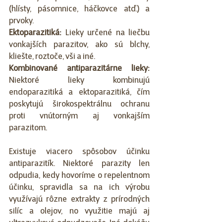
(hlísty, pásomnice, háčkovce atď.) a 
prvoky.
Ektoparazitiká: 
Lieky určené na liečbu 
vonkajších parazitov, ako sú blchy, 
kliešte, roztoče, vši a iné.
Kombinované antiparazitárne lieky: 
Niektoré lieky kombinujú 
endoparazitiká a ektoparazitiká, čím 
poskytujú širokospektrálnu ochranu 
proti vnútorným aj vonkajším 
parazitom.
Existuje viacero spôsobov účinku 
antiparazitík. Niektoré parazity len 
odpudia, kedy hovoríme o repelentnom 
účinku, spravidla sa na ich výrobu 
využívajú rôzne extrakty z prírodných 
silíc a olejov, no využitie majú aj 