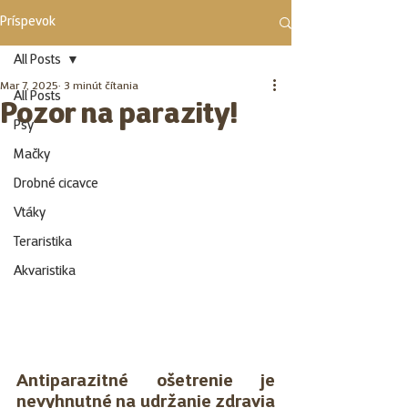
Príspevok
All Posts
Mar 7, 2025
3 minút čítania
All Posts
Pozor na parazity!
Psy
Mačky
Drobné cicavce
Vtáky
Teraristika
Akvaristika
Antiparazitné ošetrenie je 
nevyhnutné na udržanie zdravia 