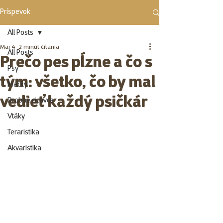
Príspevok
All Posts
Mar 4
2 minút čítania
All Posts
Prečo pes pĺzne a čo s
Psy
tým: všetko, čo by mal
Mačky
vedieť každý psičkár
Drobné cicavce
Vtáky
Teraristika
Akvaristika