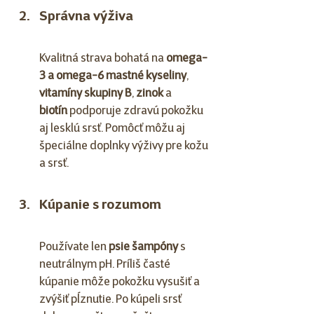
Správna výživa
Kvalitná strava bohatá na 
omega-
3 a omega-6 mastné kyseliny
, 
vitamíny skupiny B
, 
zinok
 a 
biotín
 podporuje zdravú pokožku 
aj lesklú srsť. Pomôcť môžu aj 
špeciálne doplnky výživy pre kožu 
a srsť.
Kúpanie s rozumom
Používate len 
psie šampóny
 s 
neutrálnym pH. Príliš časté 
kúpanie môže pokožku vysušiť a 
zvýšiť pĺznutie. Po kúpeli srsť 