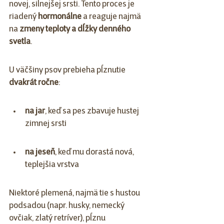
novej, silnejšej srsti. Tento proces je 
riadený 
hormonálne
 a reaguje najmä 
na 
zmeny teploty a dĺžky denného 
svetla
.
U väčšiny psov prebieha pĺznutie 
dvakrát ročne
:
na jar
, keď sa pes zbavuje hustej 
zimnej srsti
na jeseň
, keď mu dorastá nová, 
teplejšia vrstva
Niektoré plemená, najmä tie s hustou 
podsadou (napr. husky, nemecký 
ovčiak, zlatý retríver), pĺznu 