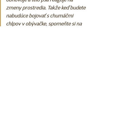
obnovuje a telo psa reaguje na 
zmeny prostredia. Takže keď budete 
nabudúce bojovať s chumáčmi 
chlpov v obývačke, spomeňte si na 
to, že to je iba dôkaz toho, že váš 
pes je v poriadku. Stačí kefa, trochu 
trpezlivosti a možno aj nový 
vysávač.
Autor článku:
 Viktória Kaňková vedúca 
predajne OC Danubia Bratislava, 
ambasádor Super zoo
Psy