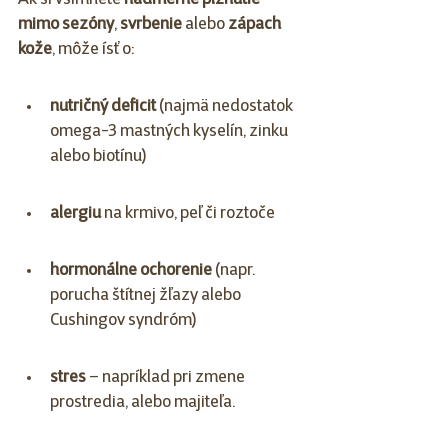
Ak si všimnete 
nadmerné pĺznutie 
mimo sezóny
, 
svrbenie
 alebo 
zápach 
kože
, môže ísť o:
nutričný deficit
 (najmä nedostatok 
omega-3 mastných kyselín, zinku 
alebo biotínu)
alergiu
 na krmivo, peľ či roztoče
hormonálne ochorenie
 (napr. 
porucha štítnej žľazy alebo 
Cushingov syndróm)
stres
 – napríklad pri zmene 
prostredia, alebo majiteľa.