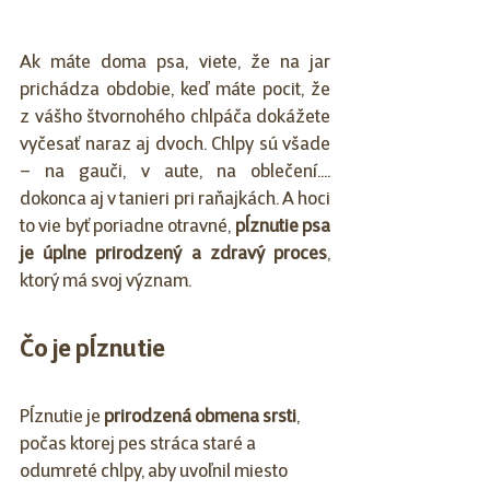
Ak máte doma psa, viete, že na jar 
prichádza obdobie, keď máte pocit, že 
z vášho štvornohého chlpáča dokážete 
vyčesať naraz aj dvoch. Chlpy sú všade 
– na gauči, v aute, na oblečení.... 
dokonca aj v tanieri pri raňajkách. A hoci 
to vie byť poriadne otravné, 
pĺznutie psa 
je úplne prirodzený a zdravý proces
, 
ktorý má svoj význam.
Čo je pĺznutie
Pĺznutie je 
prirodzená obmena srsti
, 
počas ktorej pes stráca staré a 
odumreté chlpy, aby uvoľnil miesto 