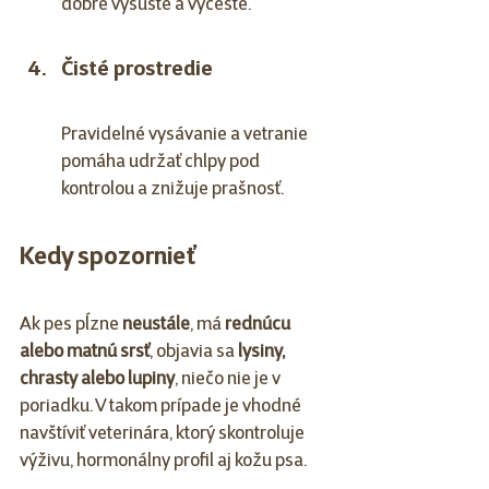
dobre vysušte a vyčešte.
Čisté prostredie
Pravidelné vysávanie a vetranie 
pomáha udržať chlpy pod 
kontrolou a znižuje prašnosť.
Kedy spozornieť
Ak pes pĺzne 
neustále
, má 
rednúcu 
alebo matnú srsť
, objavia sa 
lysiny, 
chrasty alebo lupiny
, niečo nie je v 
poriadku. V takom prípade je vhodné 
navštíviť veterinára, ktorý skontroluje 
výživu, hormonálny profil aj kožu psa.