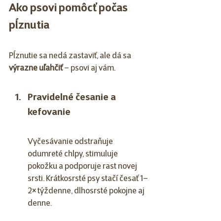
Ako psovi pomôcť počas 
pĺznutia
Pĺznutie sa nedá zastaviť, ale dá sa 
výrazne uľahčiť
 – psovi aj vám.
Pravidelné česanie a 
kefovanie
Vyčesávanie odstraňuje 
odumreté chlpy, stimuluje 
pokožku a podporuje rast novej 
srsti. Krátkosrsté psy stačí česať 1–
2× týždenne, dlhosrsté pokojne aj 
denne.