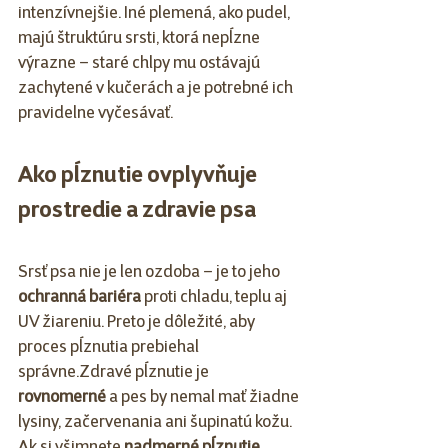
intenzívnejšie. Iné plemená, ako pudel, 
majú štruktúru srsti, ktorá nepĺzne 
výrazne – staré chlpy mu ostávajú 
zachytené v kučerách a je potrebné ich 
pravidelne vyčesávať.
Ako pĺznutie ovplyvňuje 
prostredie a zdravie psa
Srsť psa nie je len ozdoba – je to jeho 
ochranná bariéra
 proti chladu, teplu aj 
UV žiareniu. Preto je dôležité, aby 
proces pĺznutia prebiehal 
správne.Zdravé pĺznutie je 
rovnomerné
 a pes by nemal mať žiadne 
lysiny, začervenania ani šupinatú kožu. 