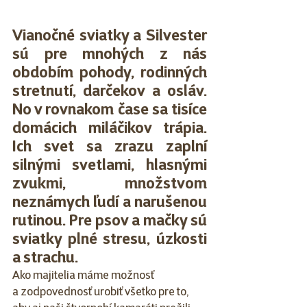
Vianočné sviatky a Silvester 
sú pre mnohých z nás 
obdobím pohody, rodinných 
stretnutí, darčekov a osláv. 
No v rovnakom čase sa tisíce 
domácich miláčikov trápia. 
Ich svet sa zrazu zaplní 
silnými svetlami, hlasnými 
zvukmi, množstvom 
neznámych ľudí a narušenou 
rutinou. Pre psov a mačky sú 
sviatky plné stresu, úzkosti 
a strachu.
Ako majitelia máme možnosť 
a zodpovednosť urobiť všetko pre to, 