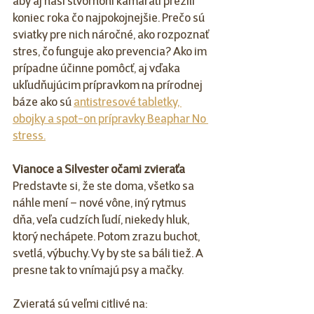
aby aj naši štvornohí kamaráti prežili 
koniec roka čo najpokojnejšie. Prečo sú 
sviatky pre nich náročné, ako rozpoznať 
stres, čo funguje ako prevencia? Ako im 
prípadne účinne pomôcť, aj vďaka 
ukľudňujúcim prípravkom na prírodnej 
báze ako sú 
antistresové tabletky, 
obojky a spot-on prípravky Beaphar No 
stress.
Vianoce a Silvester očami zvieraťa
Predstavte si, že ste doma, všetko sa 
náhle mení – nové vône, iný rytmus 
dňa, veľa cudzích ľudí, niekedy hluk, 
ktorý nechápete. Potom zrazu buchot, 
svetlá, výbuchy. Vy by ste sa báli tiež. A 
presne tak to vnímajú psy a mačky.
Zvieratá sú veľmi citlivé na: