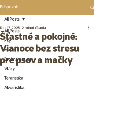
Príspevok
All Posts
Dec 17, 2025
2 minút čítania
All Posts
Šťastné a pokojné:
Psy
Vianoce bez stresu
Mačky
pre psov a mačky
Drobné cicavce
Vtáky
Teraristika
Akvaristika