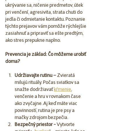
ukrývanie sa, ničenie predmetov, útek 
pri venčení, agresivita, strata chuti do 
jedla či odmietanie kontaktu. Poznanie 
týchto prejavov vám pomôže rýchlejšie 
zasiahnuť a pripraviť sa ešte predtým, 
ako stres prepukne naplno.
Prevencia je základ: Čo môžeme urobiť 
doma?
Udržiavajte rutinu – 
Zvieratá 
milujú rituály. Počas sviatkov sa 
snažte dodržiavať 
kŕmenie
, 
venčenie a hru v rovnakom čase 
ako zvyčajne. Aj keď máte viac 
povinností, rutina je pre psy a 
mačky zdrojom bezpečia.
Bezpečný priestor - 
Vytvorte 