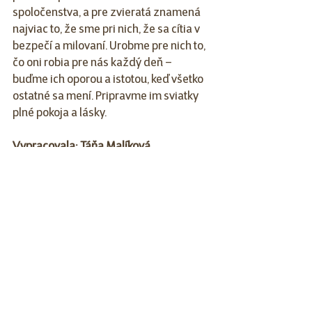
spoločenstva, a pre zvieratá znamená 
najviac to, že sme pri nich, že sa cítia v 
bezpečí a milovaní. Urobme pre nich to, 
čo oni robia pre nás každý deň – 
buďme ich oporou a istotou, keď všetko 
ostatné sa mení. Pripravme im sviatky 
plné pokoja a lásky.
Vypracovala: Táňa Malíková
, 
ambasádorka Super zoo, vedúca 
predajne Super zoo Trstená
Psy
Mačky