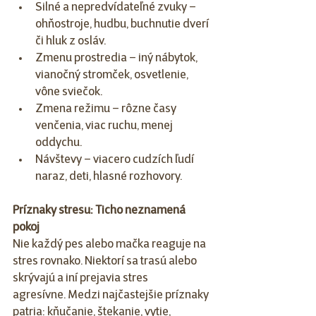
Silné a nepredvídateľné zvuky – 
ohňostroje, hudbu, buchnutie dverí 
či hluk z osláv.
Zmenu prostredia – iný nábytok, 
vianočný stromček, osvetlenie, 
vône sviečok.
Zmena režimu – rôzne časy 
venčenia, viac ruchu, menej 
oddychu.
Návštevy – viacero cudzích ľudí 
naraz, deti, hlasné rozhovory.
Príznaky stresu: Ticho neznamená 
pokoj
Nie každý pes alebo mačka reaguje na 
stres rovnako. Niektorí sa trasú alebo 
skrývajú a iní prejavia stres 
agresívne. Medzi najčastejšie príznaky 
patria: kňučanie, štekanie, vytie, 