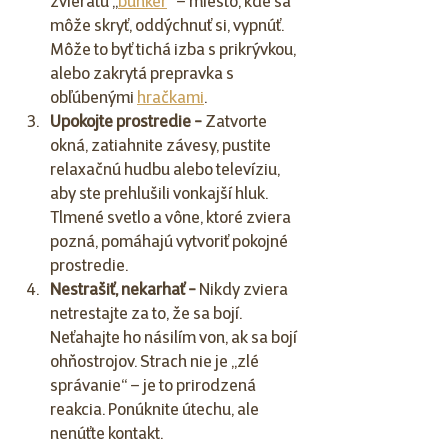
zvieraťu „
bunker
“ – miesto, kde sa 
môže skryť, oddýchnuť si, vypnúť. 
Môže to byť tichá izba s prikrývkou, 
alebo zakrytá prepravka s 
obľúbenými 
hračkami
.
Upokojte prostredie - 
Zatvorte 
okná, zatiahnite závesy, pustite 
relaxačnú hudbu alebo televíziu, 
aby ste prehlušili vonkajší hluk. 
Tlmené svetlo a vône, ktoré zviera 
pozná, pomáhajú vytvoriť pokojné 
prostredie.
Nestrašiť, nekarhať - 
Nikdy zviera 
netrestajte za to, že sa bojí. 
Neťahajte ho násilím von, ak sa bojí 
ohňostrojov. Strach nie je „zlé 
správanie“ – je to prirodzená 
reakcia. Ponúknite útechu, ale 
nenúťte kontakt.