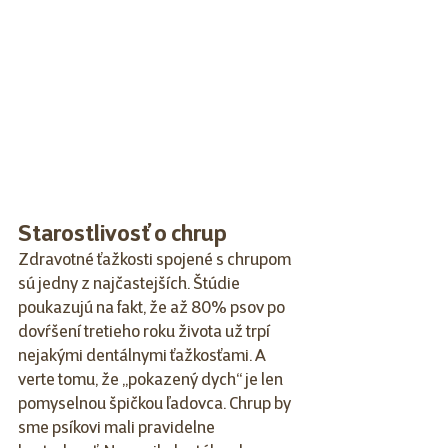
Starostlivosť o chrup
Zdravotné ťažkosti spojené s chrupom 
sú jedny z najčastejších. Štúdie 
poukazujú na fakt, že až 80% psov po 
dovŕšení tretieho roku života už trpí 
nejakými dentálnymi ťažkosťami. A 
verte tomu, že „pokazený dych“ je len 
pomyselnou špičkou ľadovca. Chrup by 
sme psíkovi mali pravidelne 