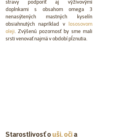
stravy podporiť aj výživovými 
doplnkami s obsahom omega 3 
nenasýtených mastných kyselín 
obsiahnutých napríklad v 
lososovom 
oleji
. Zvýšenú pozornosť by sme mali 
srsti venovať najmä v období pĺznutia.
Starostlivosť o 
uši, oči
 a 