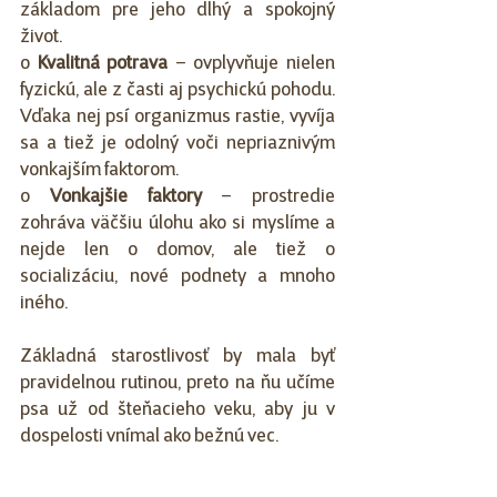
základom pre jeho dlhý a spokojný 
život.
o 
Kvalitná potrava 
– ovplyvňuje nielen 
fyzickú, ale z časti aj psychickú pohodu. 
Vďaka nej psí organizmus rastie, vyvíja 
sa a tiež je odolný voči nepriaznivým 
vonkajším faktorom.
o 
Vonkajšie faktory 
– prostredie 
zohráva väčšiu úlohu ako si myslíme a 
nejde len o domov, ale tiež o 
socializáciu, nové podnety a mnoho 
iného.
Základná starostlivosť by mala byť 
pravidelnou rutinou, preto na ňu učíme 
psa už od šteňacieho veku, aby ju v 
dospelosti vnímal ako bežnú vec. 