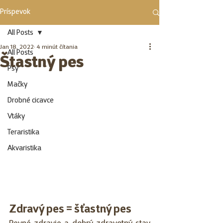
Príspevok
All Posts
Jan 18, 2022
4 minút čítania
All Posts
Štastný pes
Psy
Mačky
Drobné cicavce
Vtáky
Teraristika
Akvaristika
Zdravý pes = šťastný pes