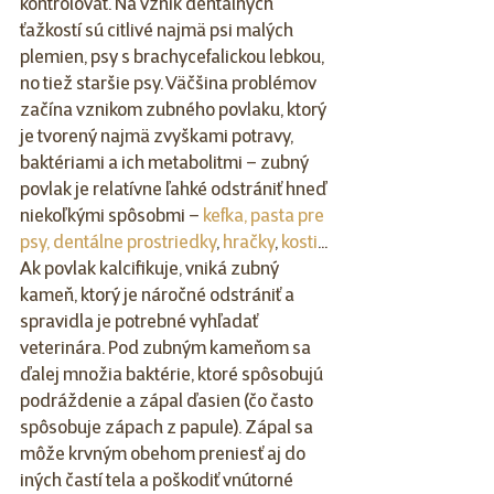
kontrolovať. Na vznik dentálnych 
ťažkostí sú citlivé najmä psi malých 
plemien, psy s brachycefalickou lebkou, 
no tiež staršie psy. Väčšina problémov 
začína vznikom zubného povlaku, ktorý 
je tvorený najmä zvyškami potravy, 
baktériami a ich metabolitmi – zubný 
povlak je relatívne ľahké odstrániť hneď 
niekoľkými spôsobmi – 
kefka, pasta pre 
psy, dentálne prostriedky
, 
hračky
, 
kosti
... 
Ak povlak kalcifikuje, vniká zubný 
kameň, ktorý je náročné odstrániť a 
spravidla je potrebné vyhľadať 
veterinára. Pod zubným kameňom sa 
ďalej množia baktérie, ktoré spôsobujú 
podráždenie a zápal ďasien (čo často 
spôsobuje zápach z papule). Zápal sa 
môže krvným obehom preniesť aj do 
iných častí tela a poškodiť vnútorné 