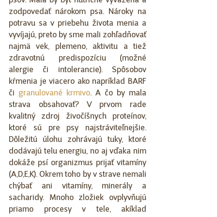
psov. Mala by byť nutrične vyvážená a 
zodpovedať nárokom psa. Nároky na 
potravu sa v priebehu života menia a 
vyvíjajú, preto by sme mali zohľadňovať 
najmä vek, plemeno, aktivitu a tiež 
zdravotnú predispozíciu (možné 
alergie či intolerancie). Spôsobov 
kŕmenia je viacero ako napríklad BARF 
či 
granulované krmivo
. A čo by mala 
strava obsahovať? V prvom rade 
kvalitný zdroj živočíšnych proteínov, 
ktoré sú pre psy najstráviteľnejšie. 
Dôležitú úlohu zohrávajú tuky, ktoré 
dodávajú telu energiu, no aj vďaka nim 
dokáže psí organizmus prijať vitamíny 
(A,D,E,K). Okrem toho by v strave nemali 
chýbať ani vitamíny, minerály a 
sacharidy. Mnoho zložiek ovplyvňujú 
priamo procesy v tele, akíklad 