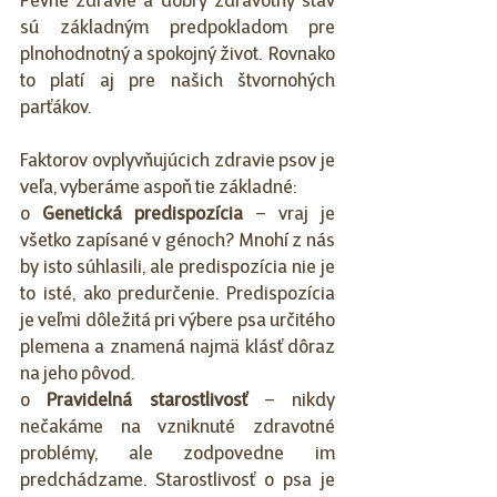
Pevné zdravie a dobrý zdravotný stav 
sú základným predpokladom pre 
plnohodnotný a spokojný život.  Rovnako 
to platí aj pre našich štvornohých 
parťákov. 
Faktorov ovplyvňujúcich zdravie psov je 
veľa, vyberáme aspoň tie základné:  
o 
Genetická predispozícia
 – vraj je 
všetko zapísané v génoch? Mnohí z nás 
by isto súhlasili, ale predispozícia nie je 
to isté, ako predurčenie. Predispozícia 
je veľmi dôležitá pri výbere psa určitého 
plemena a znamená najmä klásť dôraz 
na jeho pôvod. 
o 
Pravidelná starostlivosť 
– nikdy 
nečakáme na vzniknuté zdravotné 
problémy, ale zodpovedne im 
predchádzame. Starostlivosť o psa je 