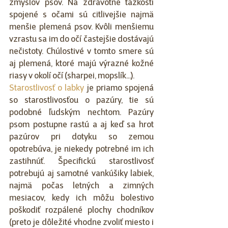
zmyslov psov. Na zdravotné ťažkosti 
spojené s očami sú citlivejšie najmä 
menšie plemená psov. Kvôli menšiemu 
vzrastu sa im do očí častejšie dostávajú 
nečistoty. Chúlostivé v tomto smere sú 
aj plemená, ktoré majú výrazné kožné 
riasy v okolí očí (sharpei, mopslík...). 
Starostlivosť o labky
 je priamo spojená 
so starostlivosťou o pazúry, tie sú 
podobné ľudským nechtom. Pazúry 
psom postupne rastú a aj keď sa hrot 
pazúrov pri dotyku so zemou 
opotrebúva, je niekedy potrebné im ich 
zastihnúť. Špecifickú starostlivosť 
potrebujú aj samotné vankúšiky labiek, 
najmä počas letných a zimných 
mesiacov, kedy ich môžu bolestivo 
poškodiť rozpálené plochy chodníkov 
(preto je dôležité vhodne zvoliť miesto i 