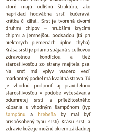
prostredia.  Existuje niekoľko typov srsti, 
ktoré majú odlišnú štruktúru, ako 
napríklad hodvábna srsť, kučeravá, 
krátka či dlhá... Srsť je tvorená dvomi 
druhmi chlpov – hrubšími krycími 
chlpmi a jemnejšou podsadou (tá pri 
niektorých plemenách úplne chýba). 
Krása srsti je priamo spájaná s celkovou 
zdravotnou kondíciou a tiež 
starostlivosťou zo strany majiteľa psa. 
Na srsť má vplyv viacero vecí, 
markantný podiel má kvalitná strava. Tú 
je vhodné podporiť aj pravidelnou 
starostlivosťou v podobe vyčesávania 
odumretej srsti a príležitostného 
kúpania s vhodným šampónom (typ 
šampónu
 a 
hrebeňa
 by mal byť 
prispôsobený typu srsti). Krásu srsti a 
zdravie kože je možné okrem základnej 