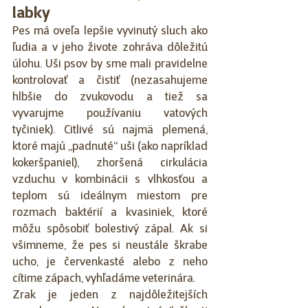
labky
Pes má oveľa lepšie vyvinutý sluch ako 
ľudia a v jeho živote zohráva dôležitú 
úlohu. Uši psov by sme mali pravidelne 
kontrolovať a čistiť (nezasahujeme 
hlbšie do zvukovodu a tiež sa 
vyvarujme používaniu vatových 
tyčiniek). Citlivé sú najmä plemená, 
ktoré majú „padnuté“ uši (ako napríklad 
kokeršpaniel), zhoršená cirkulácia 
vzduchu v kombinácii s vlhkosťou a 
teplom sú ideálnym miestom pre 
rozmach baktérií a kvasiniek, ktoré 
môžu spôsobiť bolestivý zápal. Ak si 
všimneme, že pes si neustále škrabe 
ucho, je červenkasté alebo z neho 
cítime zápach, vyhľadáme veterinára.
Zrak je jeden z najdôležitejších 