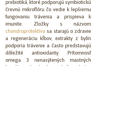
prebiotiká, ktoré podporujú symbiotickú 
črevnú mikroflóru čo vedie k lepšiemu 
fungovaniu trávenia a prispieva k 
imunite. Zložky s názvom 
chondroprotektíva
 sa starajú o zdravie 
a regeneráciu kĺbov, extrakty z bylín 
podporia trávenie a často predstavujú 
dôležité antioxidanty. Prítomnosť 
omega 3 nenasýtených mastných 
kyselín podporí zdravie kože a krásu 
srsti, okrem iného aj kardiovaskulárny a 
nervový systém. 
Špeciálne požiadavky?
Psí športovci – šport už sa dostal aj do 
sveta psov a to dokonca na 
profesionálnej úrovni. Pohyb je pre nich 
prirodzený. Organizmus psa je pri 
športovom pohybe vystavený väčšej 