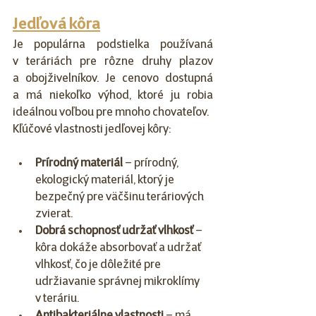
Jedľová kôra
Je populárna podstielka používaná 
v teráriách pre rôzne druhy plazov 
a obojživelníkov. Je cenovo dostupná 
a má niekoľko výhod, ktoré ju robia 
ideálnou voľbou pre mnoho chovateľov.
Kľúčové vlastnosti jedľovej kôry:
Prírodný materiál
 – prírodný, 
ekologický materiál, ktorý je 
bezpečný pre väčšinu teráriových 
zvierat.
Dobrá schopnosť udržať vlhkosť
 – 
kôra dokáže absorbovať a udržať 
vlhkosť, čo je dôležité pre 
udržiavanie správnej mikroklímy 
v teráriu.