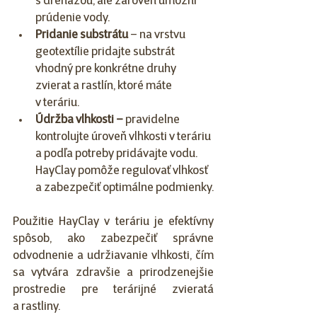
s drenážou, ale zároveň umožní 
prúdenie vody.
Pridanie substrátu
 – na vrstvu 
geotextílie pridajte substrát 
vhodný pre konkrétne druhy 
zvierat a rastlín, ktoré máte 
v teráriu.
Údržba vlhkosti –
 pravidelne 
kontrolujte úroveň vlhkosti v teráriu 
a podľa potreby pridávajte vodu. 
HayClay pomôže regulovať vlhkosť 
a zabezpečiť optimálne podmienky.
Použitie HayClay v teráriu je efektívny 
spôsob, ako zabezpečiť správne 
odvodnenie a udržiavanie vlhkosti, čím 
sa vytvára zdravšie a prirodzenejšie 
prostredie pre terárijné zvieratá 
a rastliny.