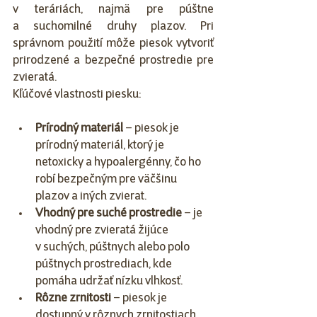
v teráriách, najmä pre púštne 
a suchomilné druhy plazov. Pri 
správnom použití môže piesok vytvoriť 
prirodzené a bezpečné prostredie pre 
zvieratá.
Kľúčové vlastnosti piesku:
Prírodný materiál
 – piesok je 
prírodný materiál, ktorý je 
netoxicky a hypoalergénny, čo ho 
robí bezpečným pre väčšinu 
plazov a iných zvierat.
Vhodný pre suché prostredie
 – je 
vhodný pre zvieratá žijúce 
v suchých, púštnych alebo polo 
púštnych prostrediach, kde 
pomáha udržať nízku vlhkosť.
Rôzne zrnitosti
 – piesok je 
dostupný v rôznych zrnitostiach, 