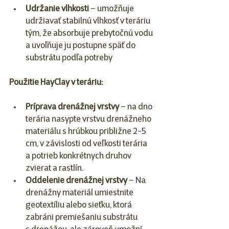
Udržanie vlhkosti
 – umožňuje 
udržiavať stabilnú vlhkosť v teráriu 
tým, že absorbuje prebytočnú vodu 
a uvoľňuje ju postupne späť do 
substrátu podľa potreby
Použitie HayClay v teráriu:
Príprava drenážnej vrstvy
 – na dno 
terária nasypte vrstvu drenážneho 
materiálu s hrúbkou približne 2-5 
cm, v závislosti od veľkosti terária 
a potrieb konkrétnych druhov 
zvierat a rastlín.
Oddelenie
drenážnej vrstvy
 – Na 
drenážny materiál umiestnite 
geotextíliu alebo sieťku, ktorá 
zabráni premiešaniu substrátu 