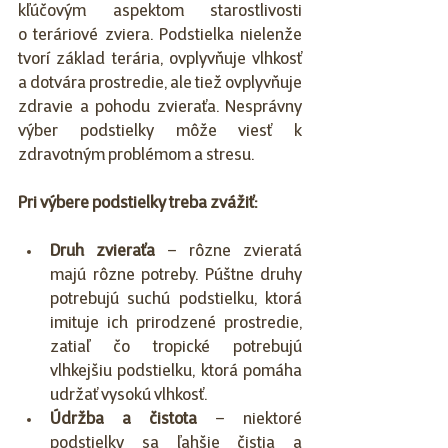
kľúčovým aspektom starostlivosti 
o teráriové zviera. Podstielka nielenže 
tvorí základ terária, ovplyvňuje vlhkosť 
a dotvára prostredie, ale tiež ovplyvňuje 
zdravie a pohodu zvieraťa. Nesprávny 
výber podstielky môže viesť k 
zdravotným problémom a stresu.
Pri výbere podstielky treba zvážiť:
Druh zvieraťa
 – rôzne zvieratá 
majú rôzne potreby. Púštne druhy 
potrebujú suchú podstielku, ktorá 
imituje ich prirodzené prostredie, 
zatiaľ čo tropické potrebujú 
vlhkejšiu podstielku, ktorá pomáha 
udržať vysokú vlhkosť.
Údržba a čistota
 – niektoré 
podstielky sa ľahšie čistia a 