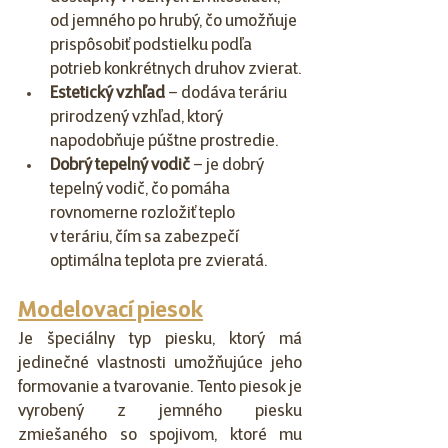
od jemného po hrubý, čo umožňuje 
prispôsobiť podstielku podľa 
potrieb konkrétnych druhov zvierat.
Estetický vzhľad
 – dodáva teráriu 
prirodzený vzhľad, ktorý 
napodobňuje púštne prostredie.
Dobrý tepelný vodič
 – je dobrý 
tepelný vodič, čo pomáha 
rovnomerne rozložiť teplo 
v teráriu, čím sa zabezpečí 
optimálna teplota pre zvieratá.
Modelovací piesok
Je špeciálny typ piesku, ktorý má 
jedinečné vlastnosti umožňujúce jeho 
formovanie a tvarovanie. Tento piesok je 
vyrobený z jemného piesku 
zmiešaného so spojivom, ktoré mu 