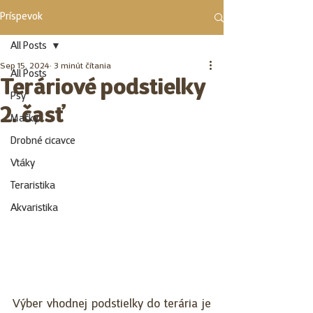
Príspevok
All Posts
Sep 15, 2024
3 minút čítania
All Posts
Teráriové podstielky
Psy
2. časť
Mačky
Drobné cicavce
Vtáky
Teraristika
Akvaristika
Výber vhodnej podstielky do terária je 