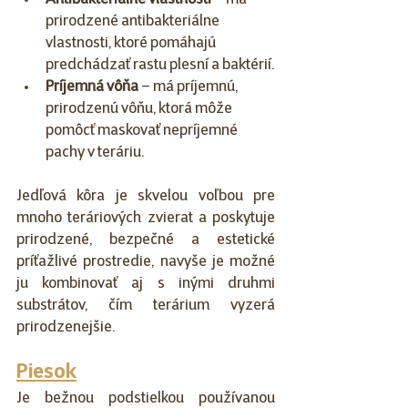
Antibakteriálne vlastnosti
 – má 
prirodzené antibakteriálne 
vlastnosti, ktoré pomáhajú 
predchádzať rastu plesní a baktérií.
Príjemná vôňa
 – má príjemnú, 
prirodzenú vôňu, ktorá môže 
pomôcť maskovať nepríjemné 
pachy v teráriu.
Jedľová kôra je skvelou voľbou pre 
mnoho teráriových zvierat a poskytuje 
prirodzené, bezpečné a estetické 
príťažlivé prostredie, navyše je možné 
ju kombinovať aj s inými druhmi 
substrátov, čím terárium vyzerá 
prirodzenejšie.
Piesok
Je bežnou podstielkou používanou 