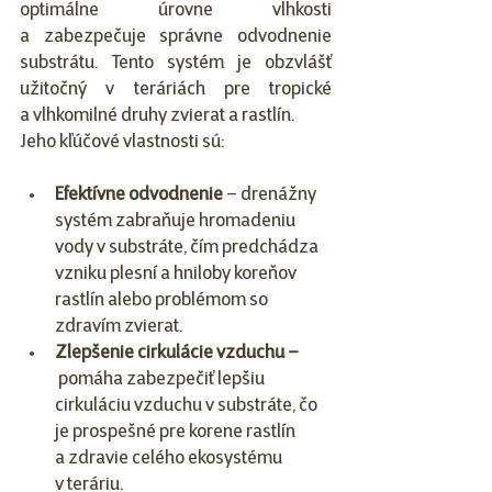
optimálne úrovne vlhkosti 
a zabezpečuje správne odvodnenie 
substrátu. Tento systém je obzvlášť 
užitočný v teráriách pre tropické 
a vlhkomilné druhy zvierat a rastlín.
Jeho kľúčové vlastnosti sú:
Efektívne odvodnenie
 – drenážny 
systém zabraňuje hromadeniu 
vody v substráte, čím predchádza 
vzniku plesní a hniloby koreňov 
rastlín alebo problémom so 
zdravím zvierat.
Zlepšenie cirkulácie vzduchu –
 pomáha zabezpečiť lepšiu 
cirkuláciu vzduchu v substráte, čo 
je prospešné pre korene rastlín 
a zdravie celého ekosystému 
v teráriu.