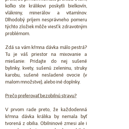
koľko ste králikovi poskytli bielkovín, 
vlákniny, minerálov a vitamínov. 
Dlhodobý príjem nesprávneho pomeru 
týchto zložiek môže viesť k zdravotným 
problémom. 
Zdá sa vám kŕmna dávka málo pestrá? 
Tu je váš priestor na mixovanie a 
miešanie: Pridajte do nej sušené 
bylinky, kvety, sušenú zeleninu, struky 
karobu, sušené nesladené ovocie (v 
malom množstve), alebo iné doplnky.
Prečo preferovať bezobilnú stravu?
V prvom rade preto, že každodenná 
kŕmna dávka králika by nemala byť 
tvorená z obilia. Obilninové zmesi ale i 