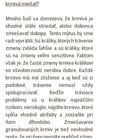
krmivá miešať?
Mnoho ľudí sa domnieva, že krmivá je 
vhodné stále striedať, alebo dokonca 
zmiešavať dokopy.  Tento mýtus by sme 
radi vyvrátili. Sú králiky, ktorých trávenie 
zmeny zvláda ľahšie a sú králiky, ktoré 
sú na zmeny veľmi senzitívne. Faktom 
však je, že časté zmeny krmiva králikovi 
vo všeobecnosti nerobia dobre. Každé 
krmivo má iné zloženie a aj keď sú si 
podobné, trávenie nemusí vždy 
spolupracovať. Keďže tráviace 
problémy sú u králikov najväčším 
rizikom, neriskujte, nájdite krmivo, ktoré 
spĺňa vhodné atribúty a zostaňte pri 
ňom dlhodobo. Zmiešavanie 
granulovaných krmív je tiež nevhodné 
preto, že pri ňom nemáte prehľad o tom, 