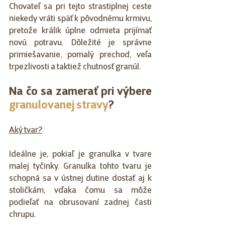
Chovateľ sa pri tejto strastiplnej ceste 
niekedy vráti späť k pôvodnému krmivu, 
pretože králik úplne odmieta prijímať 
novú potravu. Dôležité je správne 
primiešavanie, pomalý prechod, veľa 
trpezlivosti a taktiež chutnosť granúl. 
Na čo sa zamerať pri výbere 
granulovanej stravy
?
Aký tvar?
Ideálne je, pokiaľ je granulka v tvare 
malej tyčinky. Granulka tohto tvaru je 
schopná sa v ústnej dutine dostať aj k 
stoličkám, vďaka čomu sa môže 
podieľať na obrusovaní zadnej časti 
chrupu.