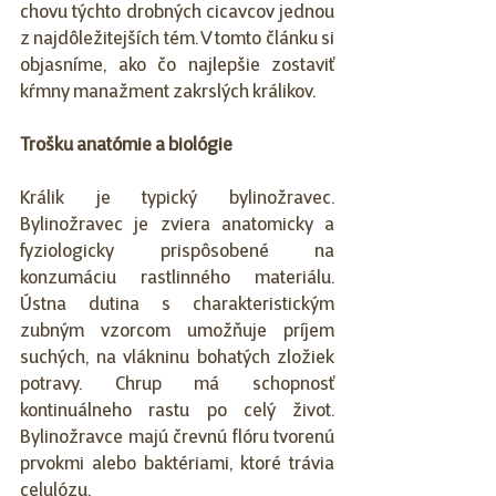
chovu týchto drobných cicavcov jednou 
z najdôležitejších tém. V tomto článku si 
objasníme, ako čo najlepšie zostaviť 
kŕmny manažment zakrslých králikov. 
Trošku anatómie a biológie
Králik je typický bylinožravec. 
Bylinožravec je zviera anatomicky a 
fyziologicky prispôsobené na 
konzumáciu rastlinného materiálu. 
Ústna dutina s charakteristickým 
zubným vzorcom umožňuje príjem 
suchých, na vlákninu bohatých zložiek 
potravy. Chrup má schopnosť 
kontinuálneho rastu po celý život. 
Bylinožravce majú črevnú flóru tvorenú 
prvokmi alebo baktériami, ktoré trávia 
celulózu.