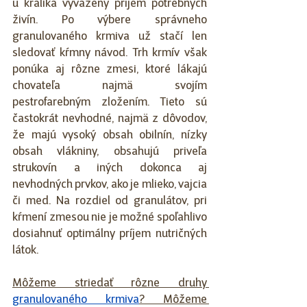
u králika vyvážený príjem potrebných 
živín. Po výbere správneho 
granulovaného krmiva už stačí len 
sledovať kŕmny návod. Trh krmív však 
ponúka aj rôzne zmesi, ktoré lákajú 
chovateľa najmä svojím 
pestrofarebným zložením. Tieto sú 
častokrát nevhodné, najmä z dôvodov, 
že majú vysoký obsah obilnín, nízky 
obsah vlákniny, obsahujú priveľa 
strukovín a iných dokonca aj 
nevhodných prvkov, ako je mlieko, vajcia 
či med. Na rozdiel od granulátov, pri 
kŕmení zmesou nie je možné spoľahlivo 
dosiahnuť optimálny príjem nutričných 
látok.
Môžeme striedať rôzne druhy 
granulovaného krmiva
? Môžeme 