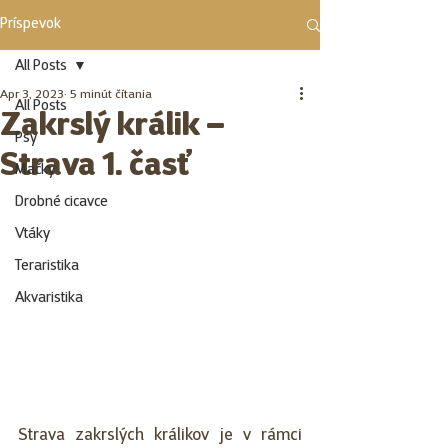
Príspevok
All Posts
Apr 3, 2023
5 minút čítania
All Posts
Zakrslý králik –
Psy
Strava 1. časť
Mačky
Drobné cicavce
Vtáky
Teraristika
Akvaristika
Strava zakrslých králikov je v rámci 