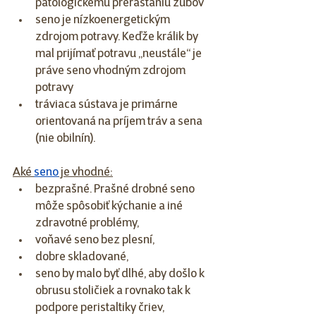
patologickému prerastaniu zubov
seno je nízkoenergetickým 
zdrojom potravy. Keďže králik by 
mal prijímať potravu „neustále“ je 
práve seno vhodným zdrojom 
potravy
tráviaca sústava je primárne 
orientovaná na príjem tráv a sena 
(nie obilnín).
Aké 
seno
 je vhodné:
bezprašné. Prašné drobné seno 
môže spôsobiť kýchanie a iné 
zdravotné problémy,
voňavé seno bez plesní, 
dobre skladované,
seno by malo byť dlhé, aby došlo k 
obrusu stoličiek a rovnako tak k 
podpore peristaltiky čriev,