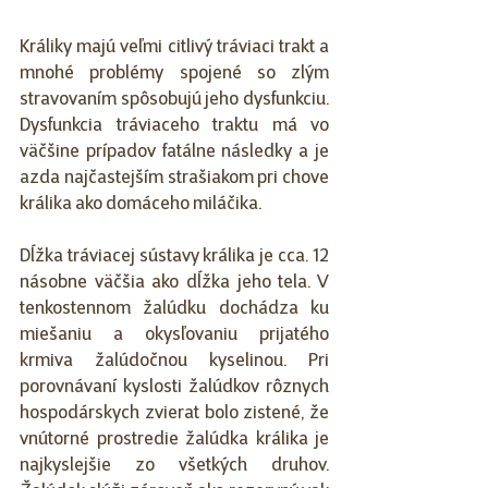
Králiky majú veľmi citlivý tráviaci trakt a 
mnohé problémy spojené so zlým 
stravovaním spôsobujú jeho dysfunkciu. 
Dysfunkcia tráviaceho traktu má vo 
väčšine prípadov fatálne následky a je 
azda najčastejším strašiakom pri chove 
králika ako domáceho miláčika.
Dĺžka tráviacej sústavy králika je cca. 12 
násobne väčšia ako dĺžka jeho tela. V 
tenkostennom žalúdku dochádza ku 
miešaniu a okysľovaniu prijatého 
krmiva žalúdočnou kyselinou. Pri 
porovnávaní kyslosti žalúdkov rôznych 
hospodárskych zvierat bolo zistené, že 
vnútorné prostredie žalúdka králika je 
najkyslejšie zo všetkých druhov. 