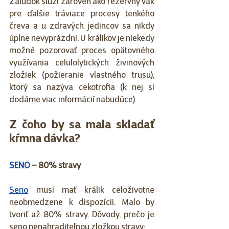
Žalúdok slúži zároveň ako rezervný vak 
pre ďalšie tráviace procesy tenkého 
čreva a u zdravých jedincov sa nikdy 
úplne nevyprázdni. U králikov je niekedy 
možné pozorovať proces opätovného 
využívania celulolytických živinových 
zložiek (požieranie vlastného trusu), 
ktorý sa nazýva cekotrofia (k nej si 
dodáme viac informácií nabudúce).
Z čoho by sa mala skladať 
kŕmna dávka?
SENO
 – 80% stravy
Seno
 musí mať králik celoživotne 
neobmedzene k dispozícii. Malo by 
tvoriť až 80% stravy. Dôvody, prečo je 
seno nenahraditeľnou zložkou stravy: