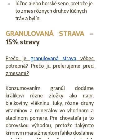
lúčne alebo horské seno, pretože je 
to zmes rôznych druhov lúčnych 
tráv a bylín.
GRANULOVANÁ STRAVA
 – 
15% stravy
Prečo je 
granulovaná strava
 vôbec 
potrebná? Prečo ju preferujeme pred 
zmesami?
Konzumovaním granúl dodáme 
králikovi rôzne zložky ako napr. 
bielkoviny, vlákninu, tuky, rôzne druhy 
vitamínov a minerálov vo vhodnom a 
stabilnom pomere. Pre chovateľa je to 
obrovskou výhodou, pretože takýmto 
kŕmnym manažmentom ľahko dosiahne 