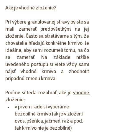
Aké je vhodné zloženie?
Pri výbere granulovanej stravy by ste sa 
mali zamerať predovšetkým na jej 
zloženie. Často sa stretávame s tým, že 
chovatelia hľadajú konkrétne krmivo. Je 
ideálne, aby sami rozumeli tomu, na čo 
sa zamerať. Na základe nižšie 
uvedeného postupu si viete vždy sami 
nájsť vhodné krmivo a zhodnotiť 
prípadnú zmenu krmiva. 
Poďme si teda rozobrať, aké je 
vhodné 
zloženie:
v prvom rade si vyberáme 
bezobilné krmivo (ak je v zložení 
ovos, pšenica, jačmeň, raž a pod. 
tak krmivo nie je bezobilné)