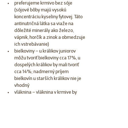
preferujeme krmivo bez sóje 
(sójové bôby majú vysokú 
koncentráciu kyseliny fytovej. Táto 
antinutričná látka sa viaže na 
dôležité minerály ako železo, 
vápnik, horčík a zinok a obmedzuje 
ich vstrebávanie)
bielkoviny – u králikov juniorov 
môžu tvoriť bielkoviny cca 17%, u 
dospelých králikov by mali tvoriť 
cca 14%; nadmerný príjem 
bielkovín u starších králikov nie je 
vhodný
vláknina – vláknina v krmive by 
mala tvoriť cca 20%; bežne 
dostupné krmivá obsahujú 
vlákninu v rozmedzí 19 až 25%
tuky – tuk by mal tvoriť cca 2,5 - 3% 
stravy, dbáme na to, aby krmivo 