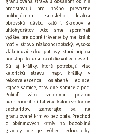
granulovaná strava s obsahom obilnín 
predstavujú pre nášho prevažne 
polihujúceho zakrslého králika 
obrovskú dávku kalórií, škrobov a 
uhľohydrátov. Ako sme spomínali 
vyššie, pre dobré trávenie by mal králik 
mať v strave nízkoenergetický, vysoko 
vlákninový zdroj potravy, ktorý prijíma 
nonstop. To teda na obilie vôbec nesedí. 
Sú aj králiky, ktoré potrebujú viac 
kalorickú stravu, napr. králiky v  
rekonvalescencii, oslabené jedince, 
kojace samice, gravidné samice a pod. 
Pokiaľ vám veterinár priamo 
neodporučil pridať viac kalórií vo forme 
sacharidov, zamerajte sa na 
granulované krmivo bez obila. Prechod 
z obilninových krmív na bezobilné 
granuly nie je vôbec jednoduchý. 