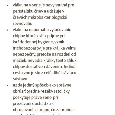
vláknina v sene je nevyhnutná pre 
peristaltiku čriev a udržuje v 
črevách mikrobakteriologickú 
rovnováhu
vláknina napomáha vylučovaniu 
chlpov, ktoré králik prijme pri 
každodennej hygiene, vznik 
trichobezoárov je pre králika veľmi 
nebezpečný, pretože na rozdiel od 
mačiek, nevedia králiky tento zhluk 
chlpov dostať von dávením. Jediná 
cesta von je skrz celú dlhú tráviacu 
sústavu
azda jediný spôsob ako správne 
obrúsiť predné rezáky i stoličky 
poskytuje práve seno, pri 
prežúvaní dochádza k 
obrusovaniu chrupu, čo zabraňuje 