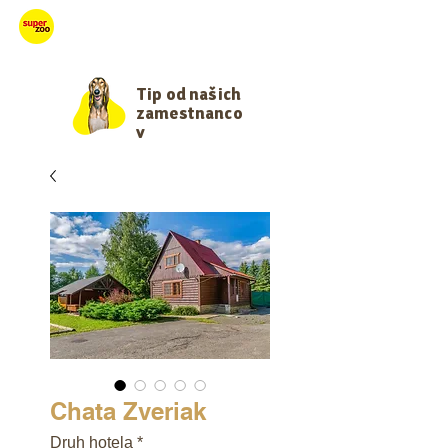
Starajme sa
Tip od našich
zamestnanco
v
Chata Zveriak
Druh hotela
*