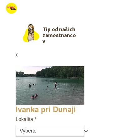
Starajme sa
Tip od našich
zamestnanco
v
Ivanka pri Dunaji
Lokalita
*