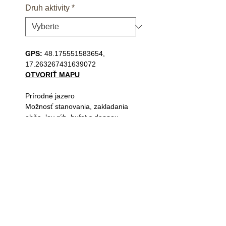
Druh aktivity
*
GPS:
48.175551583654,
17.263267431639072
OTVORIŤ MAPU
Prírodné jazero
Možnosť stanovania, zakladania
ohňa, lov rýb, bufet s dennou
prevádzkou
Pravidlá súťaže
Copyright © Super zoo 2026
All Rights Reserved.