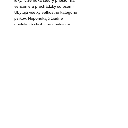
lúky, čiže núka štedrý priestor na
venčenie a prechádzky so psami.
Ubytujú všetky veľkostné kategórie
psíkov. Neponúkajú žiadne
doplnkové služby pri ubytovaní
zvieratka a nie je potrebné
preukazovať očkovanie psíka, ani
petpass.
https://penzionfit.sk/
Kontakt:
+421 915 945 553 .
Pravidlá súťaže
Copyright © Super zoo 2026
All Rights Reserved.