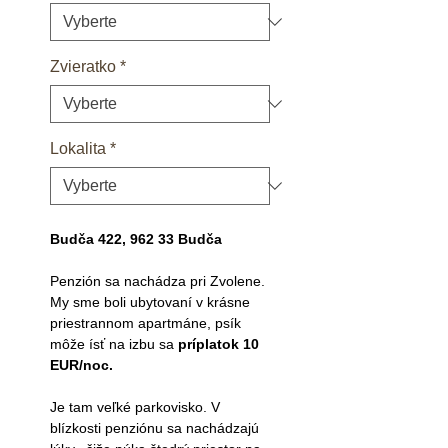
Zvieratko
*
Lokalita
*
Budča 422, 962 33 Budča
Penzión sa nachádza pri Zvolene.
My sme boli ubytovaní v krásne
priestrannom apartmáne, psík
môže ísť na izbu sa
príplatok 10
EUR/noc.
Je tam veľké parkovisko. V
blízkosti penziónu sa nachádzajú