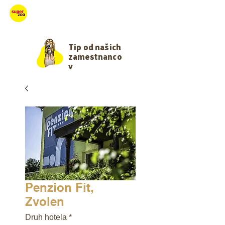
Starajme sa
Tip od našich
zamestnanco
v
Penzion Fit,
Zvolen
Druh hotela
*