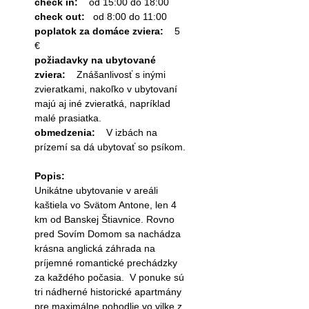
check in:
od 15:00 do 18:00
check out:
od 8:00 do 11:00
poplatok za domáce zviera:
5
€
požiadavky na ubytované
zviera:
Znášanlivosť s inými
zvieratkami, nakoľko v ubytovaní
majú aj iné zvieratká, napríklad
malé prasiatka.
obmedzenia:
V izbách na
prízemí sa dá ubytovať so psíkom.
Popis:
Unikátne ubytovanie v areáli
kaštiela vo Svätom Antone, len 4
km od Banskej Štiavnice. Rovno
pred Sovím Domom sa nachádza
krásna anglická záhrada na
príjemné romantické prechádzky
za každého počasia. V ponuke sú
tri nádherné historické apartmány
pre maximálne pohodlie vo vilke z