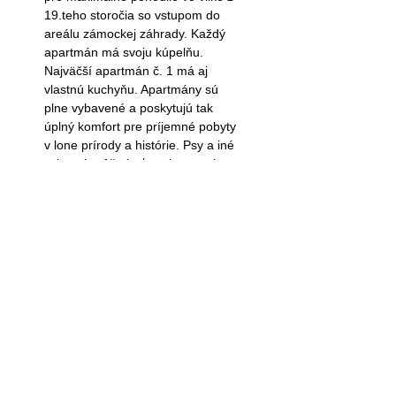
19.teho storočia so vstupom do
areálu zámockej záhrady. Každý
apartmán má svoju kúpelňu.
Najväčší apartmán č. 1 má aj
vlastnú kuchyňu. Apartmány sú
plne vybavené a poskytujú tak
úplný komfort pre príjemné pobyty
v lone prírody a histórie. Psy a iné
zvieratá môžu byť v priestoroch
ubytovacieho zariadenia len so
súhlasom zodpovedného
pracovníka alebo vedenia
ubytovacieho zariadenia za
predpokladu, že majiteľ preukáže
ich nezávadný zdravotný stav.
Svätý Anton a jeho okolie
poskytuje veľké množstvo
prírodných, kultúrnych aj
športových atrakcií pre všetky
vekové kategórie vo všetkých
ročných obdobiach.