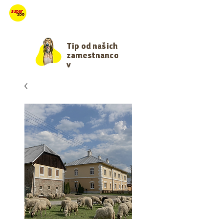
Starajme sa
Tip od našich
zamestnanco
v