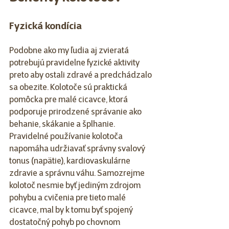
Fyzická kondícia
Podobne ako my ľudia aj zvieratá 
potrebujú pravidelne fyzické aktivity 
preto aby ostali zdravé a predchádzalo 
sa obezite. Kolotoče sú praktická 
pomôcka pre malé cicavce, ktorá 
podporuje prirodzené správanie ako 
behanie, skákanie a šplhanie. 
Pravidelné používanie kolotoča 
napomáha udržiavať správny svalový 
tonus (napätie), kardiovaskulárne 
zdravie a správnu váhu. Samozrejme 
kolotoč nesmie byť jediným zdrojom 
pohybu a cvičenia pre tieto malé 
cicavce, mal by k tomu byť spojený 
dostatočný pohyb po chovnom 