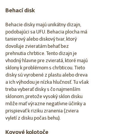
Behací disk
Behacie disky majú unikátny dizajn, 
podobajúci sa UFU. Behacia plocha má 
tanierový alebo diskový tvar, ktorý 
dovoľuje zvieratám behať bez 
prehnutia chrbtice. Tento dizajn je 
vhodný hlavne pre zvieratá, ktoré majú 
sklony k problémom s chrbticou. Tieto 
disky sú vyrobené z plastu alebo dreva 
a ich výhodou je nízka hlučnosť. Tu však 
treba vyberať disky s čo najmenším 
sklonom, pretože vysoký sklon disku 
môže mať výrazne negatívne účinky a 
prispievať k riziku zranenia (zviera 
vyletí z disku počas behu).
Kovové kolotoče