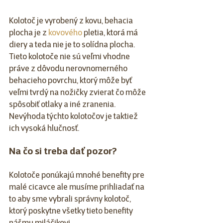
Kolotoč je vyrobený z kovu, behacia 
plocha je z 
kovového
 pletia, ktorá má 
diery a teda nie je to solídna plocha. 
Tieto kolotoče nie sú veľmi vhodne 
práve z dôvodu nerovnomerného 
behacieho povrchu, ktorý môže byť 
veľmi tvrdý na nožičky zvierat čo môže 
spôsobiť otlaky a iné zranenia. 
Nevýhoda týchto kolotočov je taktiež 
ich vysoká hlučnosť.
Na čo si treba dať pozor?
Kolotoče ponúkajú mnohé benefity pre 
malé cicavce ale musíme prihliadať na 
to aby sme vybrali správny kolotoč, 
ktorý poskytne všetky tieto benefity 