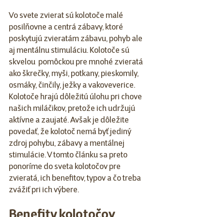
Vo svete zvierat sú kolotoče malé 
posilňovne a centrá zábavy, ktoré 
poskytujú zvieratám zábavu, pohyb ale 
aj mentálnu stimuláciu. Kolotoče sú 
skvelou  pomôckou pre mnohé zvieratá 
ako škrečky, myši, potkany, pieskomily, 
osmáky, činčily, ježky a vakoveverice. 
Kolotoče hrajú dôležitú úlohu pri chove 
našich miláčikov, pretože ich udržujú 
aktívne a zaujaté. Avšak je dôležite 
povedať, že kolotoč nemá byť jediný 
zdroj pohybu, zábavy a mentálnej 
stimulácie. V tomto článku sa preto 
ponoríme do sveta kolotočov pre 
zvieratá, ich benefitov, typov a čo treba 
zvážiť pri ich výbere.
Benefity kolotočov