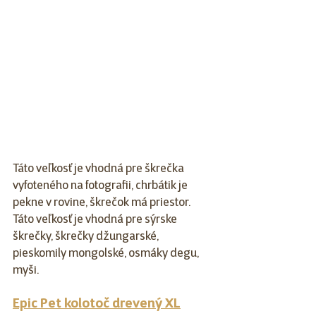
Táto veľkosť je vhodná pre škrečka 
vyfoteného na fotografii, chrbátik je 
pekne v rovine, škrečok má priestor. 
Táto veľkosť je vhodná pre sýrske 
škrečky, škrečky džungarské, 
pieskomily mongolské, osmáky degu, 
myši.
Epic Pet kolotoč drevený XL