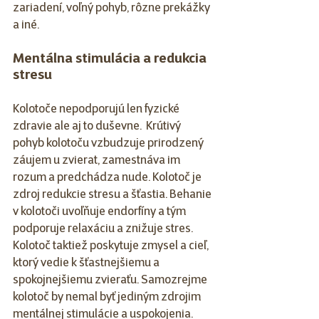
zariadení, voľný pohyb, rôzne prekážky 
a iné.
Mentálna stimulácia a redukcia 
stresu
Kolotoče nepodporujú len fyzické 
zdravie ale aj to duševne.  Krútivý 
pohyb kolotoču vzbudzuje prirodzený 
záujem u zvierat, zamestnáva im 
rozum a predchádza nude. Kolotoč je 
zdroj redukcie stresu a šťastia. Behanie 
v kolotoči uvoľňuje endorfíny a tým 
podporuje relaxáciu a znižuje stres. 
Kolotoč taktiež poskytuje zmysel a cieľ, 
ktorý vedie k šťastnejšiemu a 
spokojnejšiemu zvieraťu. Samozrejme 
kolotoč by nemal byť jediným zdrojim 
mentálnej stimulácie a uspokojenia.