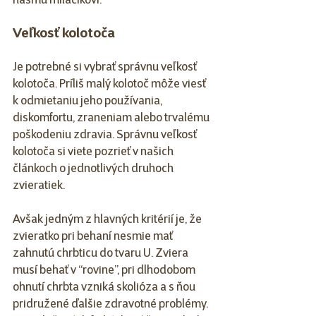
nášmu miláčikovi.
Veľkosť kolotoča
Je potrebné si vybrať správnu veľkosť 
kolotoča. Príliš malý kolotoč môže viesť 
k odmietaniu jeho používania, 
diskomfortu, zraneniam alebo trvalému 
poškodeniu zdravia. Správnu veľkosť 
kolotoča si viete pozrieť v našich 
článkoch o jednotlivých druhoch 
zvieratiek.
Avšak jedným z hlavných kritérií je, že 
zvieratko pri behaní nesmie mať 
zahnutú chrbticu do tvaru U. Zviera 
musí behať v “rovine”, pri dlhodobom 
ohnutí chrbta vzniká skolióza a s ňou 
pridružené ďalšie zdravotné problémy. 