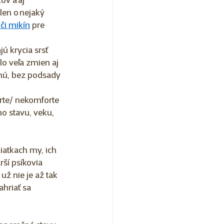
ov a aj 
len o nejaký 
 či mikín
 pre 
ú krycia srsť 
lo veľa zmien aj 
lhú, bez podsady 
rte/ nekomforte 
ho stavu, veku, 
iatkach my, ich 
rší psíkovia 
už nie je až tak 
hriať sa 