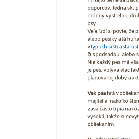
Pri tejto téme sa psič
odporcov. Jedna skupi
módny výstrelok, druh
psy.  
Veľa ľudí si povie, že 
alebo pesíky a tá huňa
v 
typoch srsti a starost
či s podsadou, alebo sú
Nie každý pes má však
je pes, vplýva viac fa
plánovanej doby a akti
Vek psa
 hrá v oblieka
majitelia, nakoľko šte
zasa často trpia na rô
vysoká, takže si nevy
obliekaním. 