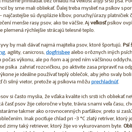
 musíme prihliadať bez ohľadu na veľkosť a typ srsti psa. Po
cií by sme mali obliekať. Ďalej treba myslieť na psíkov s p
ajčastejšie sú dysplázie kĺbov, poruchy/úrazy platničiek či 
ečení menšie rasy psov, ako tie väčšie. Aj 
veľkosť 
psíkov ovp
 plemená rýchlejšie strácajú telesné teplo. 
yvy by mali dávať najmä majitelia psov, ktoré športujú. 
Psí 
ng
, agility, canicross, 
dogfrisbee
 alebo o rôznych iných psích
lo počas výkonu, ale po ňom a aj pred ním väčšinou oddychu
lne psíka  zahriať rozcvičkou, po aktivite zasa pripraviť na 
výkone je ideálne používať teplý oblečok, aby jeho svaly boli 
 či silný vietor, pretože aj psíkovia môžu 
prechladnúť
.  
sov si často myslia, že vďaka kvalite ich srsti ich obliekať net
á časť psov žije celoročne v byte, trávia s nami veľa času, ch
h staráme takmer ako o rovnocenných parťákov, preto si zasl
blečením. Inak pociťuje chlad pri -3 °C zlatý retríver, ktorý j
od zimy taký retriever, ktorý žije vo vykurovanom byte. 
Obl