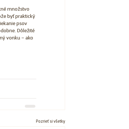
etné množstvo 
ôže byť praktický 
iekanie psov 
podobne. Dôležité 
ený vonku – ako 
Pozrieť si všetky