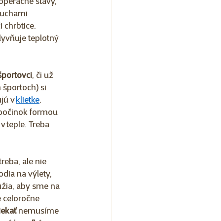
operačné stavy, 
oruchami 
chrbtice.  
lyvňuje teplotný 
športovci
, či už 
 športoch) si 
jú v 
klietke
. 
odpočinok formou 
v teple. Treba 
reba, ale nie 
odia na výlety, 
úžia, aby sme na 
e celoročne 
iekať
 nemusíme 