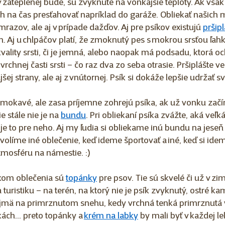
v zateplenej búde, sú zvyknuté na vonkajšie teploty. Ak však
h na čas presťahovať napríklad do garáže. Obliekať našich m
azov, ale aj v prípade dažďov. Aj pre psíkov existujú 
pršipl
 Aj u chlpáčov platí, že zmoknutý pes s mokrou srsťou ľahk
 kvality srsti, či je jemná, alebo naopak má podsadu, ktorá o
vrchnej časti srsti – čo raz dva zo seba otrasie. Pršiplášte v
jšej strany, ale aj z vnútornej. Psík si dokáže lepšie udržať s
emokavé, ale zasa príjemne zohrejú psíka, ak už vonku začí
e stále nie je na 
bundu
. Pri obliekaní psíka zvážte, aká veľk
 je to pre neho. Aj my ľudia si obliekame inú bundu na jeseň
olíme iné oblečenie, keď ideme športovať a iné, keď si idem
mosféru na námestie. :)  
m oblečenia sú 
topánky
 pre psov. Tie sú skvelé či už v zim
na turistiku – na terén, na ktorý nie je psík zvyknutý, ostré 
najmä na primrznutom snehu, kedy vrchná tenká primrznutá 
ách... preto topánky a 
krém na labky
 by mali byť v každej le