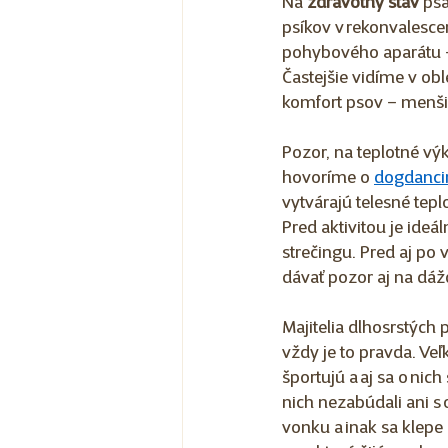
Na 
zdravotný stav 
psa
psíkov v rekonvalescen
pohybového aparátu – n
Častejšie vidíme v obl
komfort psov – menšie
Pozor, na teplotné výk
hovoríme o 
dogdanci
vytvárajú telesné tep
Pred aktivitou je ideá
strečingu. Pred aj po 
dávať pozor aj na dážď
Majitelia dlhosrstých p
vždy je to pravda. Veľk
športujú a aj sa o nic
nich nezabúdali ani s o
vonku a inak sa klepe 