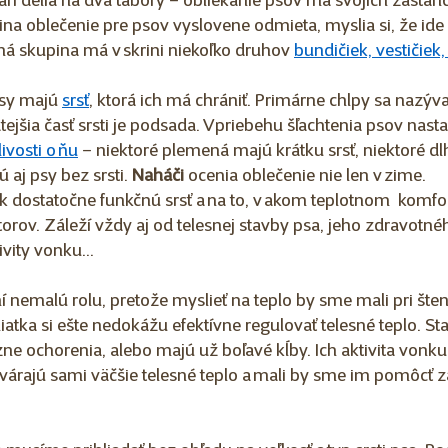
kári delia na dva tábory – obliekanie psov má svojich zástanc
na oblečenie pre psov vyslovene odmieta, myslia si, že ide 
á skupina má v skrini niekoľko druhov 
bundičiek, vestičiek,
psy majú 
srsť
, ktorá ich má chrániť. Primárne chlpy sa nazývaj
tejšia časť srsti je podsada. V priebehu šľachtenia psov nasta
livosti o ňu
 – niektoré plemená majú krátku srsť, niektoré d
 aj psy bez srsti. 
Naháči
 ocenia oblečenie nie len v zime. 
 dostatočne funkčnú srsť a na to, v akom teplotnom  komfo
ktorov. Záleží vždy aj od telesnej stavby psa, jeho zdravotné
vity vonku...  
ní nemalú rolu, pretože myslieť na teplo by sme mali pri šten
niatka si ešte nedokážu efektívne regulovať telesné teplo. Sta
zne ochorenia, alebo majú už boľavé kĺby. Ich aktivita vonku 
tvárajú sami väčšie telesné teplo a mali by sme im pomôcť za