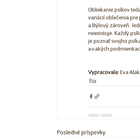
Obliekanie psíkov te
variácií oblečenia pre
a štýlový zároveň. Je
neexistuje. Každý psík 
je poznať svojho psík
a v akých podmienkach
Vypracovala: 
Eva Alak
Psy
Posledné príspevky