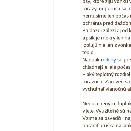
psy, ktoré žijú vonku 
mrazy, odporúča sa ic
nemusíme len počas mr
ochránia pred dažďom.
Pri daždi záleží aj od
a psík je mokrý len na 
izolujú nie len z vonka
teplo.  
Naopak 
mikiny
 sú pr
chladnejšie, ale počasi
– aký teplotný rozdiel
mrazoch. Zároveň sa v
vychutnať vianočnú at
Nedoceneným doplnko
v lete. Využiteľné sú 
V zime sa osvedčili 
poraniť brušká na labk