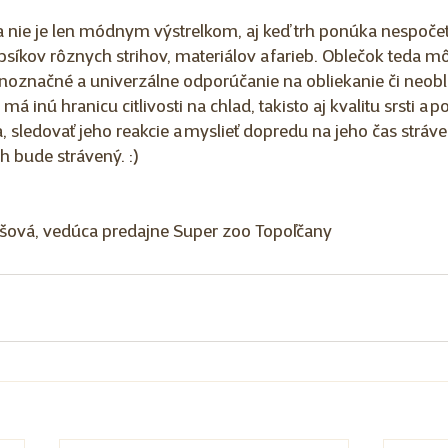
da nie je len módnym výstrelkom, aj keď trh ponúka nespoč
 psíkov rôznych strihov, materiálov a farieb. Oblečok teda m
dnoznačné a univerzálne odporúčanie na obliekanie či neobl
má inú hranicu citlivosti na chlad, takisto aj kvalitu srsti a 
a, sledovať jeho reakcie a myslieť dopredu na jeho čas stráv
 bude strávený. :)  
šová, vedúca predajne Super zoo Topoľčany 