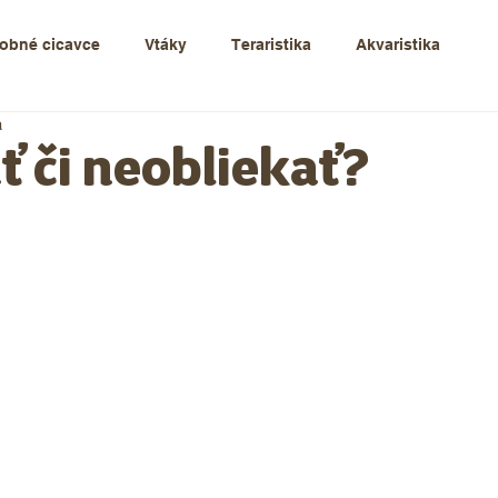
obné cicavce
Vtáky
Teraristika
Akvaristika
a
ť či neobliekať?