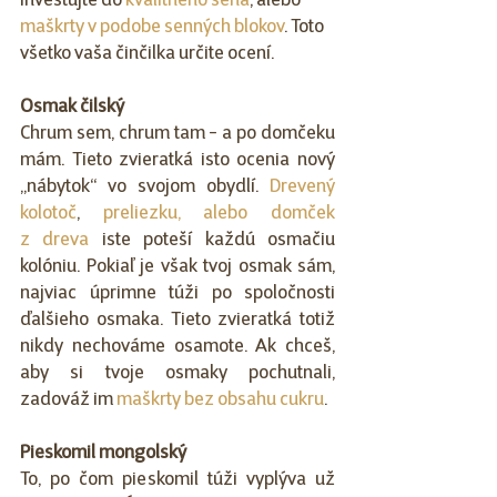
investujte do 
kvalitného sena
, alebo 
maškrty v podobe senných blokov
. Toto 
všetko vaša činčilka určite ocení.
Osmak čilský
Chrum sem, chrum tam - a po domčeku 
mám. Tieto zvieratká isto ocenia nový 
„nábytok“ vo svojom obydlí. 
Drevený 
kolotoč
, 
preliezku, alebo domček 
z dreva
 iste poteší každú osmačiu 
kolóniu. Pokiaľ je však tvoj osmak sám, 
najviac úprimne túži po spoločnosti 
ďalšieho osmaka. Tieto zvieratká totiž 
nikdy nechováme osamote. Ak chceš, 
aby si tvoje osmaky pochutnali, 
zadováž im 
maškrty bez obsahu cukru
.
Pieskomil mongolský
To, po čom pieskomil túži vyplýva už 