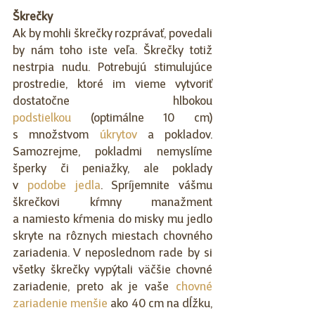
Škrečky
Ak by mohli škrečky rozprávať, povedali 
by nám toho iste veľa. Škrečky totiž 
nestrpia nudu. Potrebujú stimulujúce 
prostredie, ktoré im vieme vytvoriť 
dostatočne hlbokou 
podstielkou
 (optimálne 10 cm) 
s množstvom 
úkrytov
 a pokladov. 
Samozrejme, pokladmi nemyslíme 
šperky či peniažky, ale poklady 
v 
podobe jedla
. Spríjemnite vášmu 
škrečkovi kŕmny manažment 
a namiesto kŕmenia do misky mu jedlo 
skryte na rôznych miestach chovného 
zariadenia. V neposlednom rade by si 
všetky škrečky vypýtali väčšie chovné 
zariadenie, preto ak je vaše 
chovné 
zariadenie menšie
 ako 40 cm na dĺžku, 