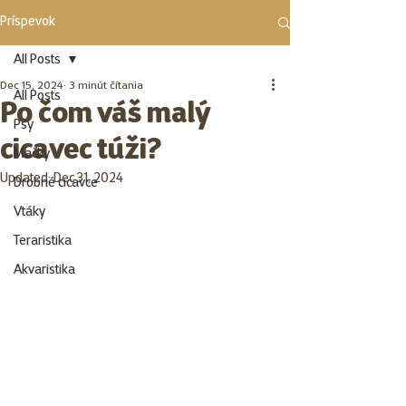
Príspevok
All Posts
Dec 15, 2024
3 minút čítania
All Posts
Po čom váš malý
Psy
cicavec túži?
Mačky
Updated:
Dec 31, 2024
Drobné cicavce
Vtáky
Teraristika
Akvaristika