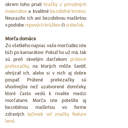
okrem toho priali 
hračky z prírodných 
materiálov
 a  kvalitné 
bezobilné krmivo
. 
Neurazíte ich ani bezobilnou maškrtou 
v podobe 
repových krúžkov
 či 
srdiečok
.
Morča domáce
Zo všetkého najviac vaše morčiatko iste 
túži po kamarátovi. Pokiaľ ho už má, tak 
sú preň skvelým darčekom 
prútené 
preliezačky
, na ktorých môže šantiť, 
ohrýzať ich, alebo si v nich aj dobre 
pospať. Prútené preliezačky sú 
vhodnejšie než uzatvorené domčeky, 
ktoré často vedú k rivalite medzi 
morčatami. Morča iste potešíte aj 
bezobilnou maškrtou vo forme 
zdravých 
tyčiniek od značky Nature 
land
.