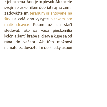
z jeho mena. Áno, je to piesok. Ak chcete 
svojim pieskomilom dopriať raj na zemi, 
zadovážte im 
terárium orientované na 
šírku
 a celé dno vysypte 
pieskom pre 
malé cicavce
. Potom už len stačí 
sledovať, ako sa vaša pieskomilia 
kolónia šantí, hrabe si diery a kúpe sa od 
rána do večera. Ak túto možnosť 
nemáte, zadovážte im do klietky aspoň 
kúpaciu nádobu – t.z.v. 
kúpeľničku pre 
malé cicavce
. Pieskomil mongolský 
patrí taktiež k skupine zvierat, ktoré 
chováme vždy minimálne vo dvojici, 
preto ak je tvoj pieskomil sám, šup-šup 
mu do Super zoo po kamaráta 😊.
Vypracovala:
Mgr. Mária Ivanová, 
Partnership manažér Super zoo