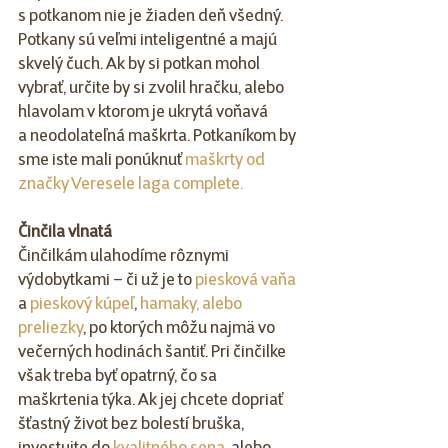
s potkanom nie je žiaden deň všedný. 
Potkany sú veľmi inteligentné a majú 
skvelý čuch. Ak by si potkan mohol 
vybrať, určite by si zvolil hračku, alebo 
hlavolam v ktorom je ukrytá voňavá 
a neodolateľná maškrta. Potkaníkom by 
sme iste mali ponúknuť 
maškrty od 
značky Veresele laga complete.
Činčila vlnatá
Činčilkám ulahodíme rôznymi 
výdobytkami – či už je to 
piesková vaňa
a 
pieskový kúpeľ
, 
hamaky, alebo 
preliezky
, po ktorých môžu najmä vo 
večerných hodinách šantiť. Pri činčilke 
však treba byť opatrný, čo sa 
maškrtenia týka. Ak jej chcete dopriať 
šťastný život bez bolestí bruška, 