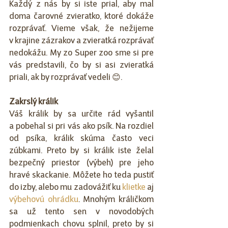
Každý z nás by si iste prial, aby mal 
doma čarovné zvieratko, ktoré dokáže 
rozprávať. Vieme však, že nežijeme 
v krajine zázrakov a zvieratká rozprávať 
nedokážu. My zo Super zoo sme si pre 
vás predstavili, čo by si asi zvieratká 
priali, ak by rozprávať vedeli 😊.
Zakrslý králik
Váš králik by sa určite rád vyšantil 
a pobehal si pri vás ako psík. Na rozdiel 
od psíka, králik skúma často veci 
zúbkami. Preto by si králik iste želal 
bezpečný priestor (výbeh) pre jeho 
hravé skackanie. Môžete ho teda pustiť 
do izby, alebo mu zadovážiť ku 
klietke
 aj 
výbehovú ohrádku
. Mnohým králičkom 
sa už tento sen v novodobých 
podmienkach chovu splnil, preto by si 