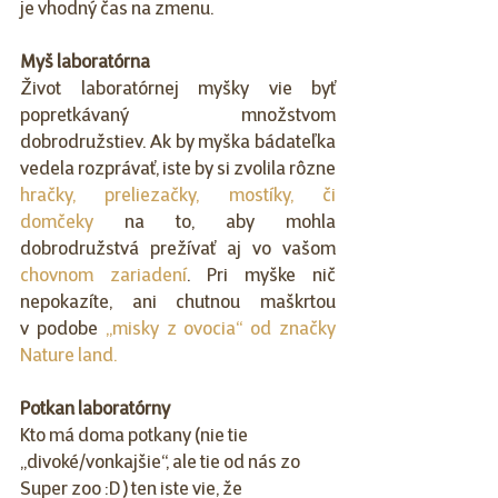
je vhodný čas na zmenu.
Myš laboratórna
Život laboratórnej myšky vie byť 
popretkávaný množstvom 
dobrodružstiev. Ak by myška bádateľka 
vedela rozprávať, iste by si zvolila rôzne 
hračky, preliezačky, mostíky, či 
domčeky
 na to, aby mohla 
dobrodružstvá prežívať aj vo vašom 
chovnom zariadení
. Pri myške nič 
nepokazíte, ani chutnou maškrtou 
v podobe 
„misky z ovocia“ od značky 
Nature land.
Potkan laboratórny
Kto má doma potkany (nie tie 
„divoké/vonkajšie“, ale tie od nás zo 
Super zoo :D ) ten iste vie, že 