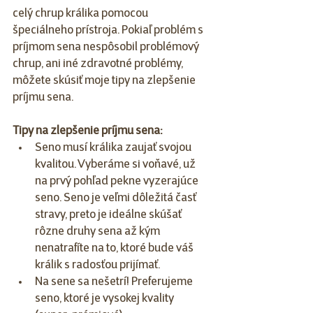
celý chrup králika pomocou 
špeciálneho prístroja. Pokiaľ problém s 
príjmom sena nespôsobil problémový 
chrup, ani iné zdravotné problémy, 
môžete skúsiť moje tipy na zlepšenie 
príjmu sena.
Tipy na zlepšenie príjmu sena:
Seno musí králika zaujať svojou 
kvalitou. Vyberáme si voňavé, už 
na prvý pohľad pekne vyzerajúce 
seno. Seno je veľmi dôležitá časť 
stravy, preto je ideálne skúšať 
rôzne druhy sena až kým 
nenatrafíte na to, ktoré bude váš 
králik s radosťou prijímať. 
Na sene sa nešetrí! Preferujeme 
seno, ktoré je vysokej kvality 