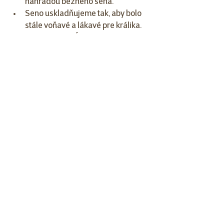
náhradou bežného sena. 
Seno uskladňujeme tak, aby bolo 
stále voňavé a lákavé pre králika. 
Ideálne je dopĺňať ho po troškách 
niekoľkokrát denne. Seno, ktoré 
stojí dlho v senníku sa stáva pre 
králika neatraktívnym. 
Králiky obľubujú bylinu timotejku 
lúčnu - môžeme vyskúšať seno s 
jej obsahom.
Kŕmenie z ruky. Občas sa stáva, že 
hrou vieme motivovať králika k 
prijímaniu sena. Môžeme si skúsiť 
k nemu sadnúť do výbehu, vziať si 
stonku sena a ponúkať mu ju ako 
keby sme mu ponúkali odmenu.
Vypracovala: Mgr. Mária Ivanová, 
vedúca zmeny Super Zoo Prešov 
Ľubotice