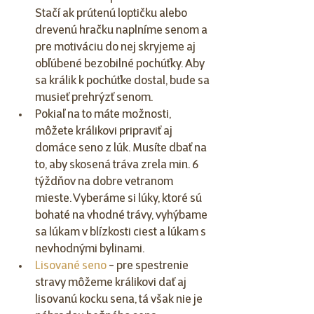
Stačí ak prútenú loptičku alebo 
drevenú hračku naplníme senom a 
pre motiváciu do nej skryjeme aj 
obľúbené bezobilné pochúťky. Aby 
sa králik k pochúťke dostal, bude sa 
musieť prehrýzť senom. 
Pokiaľ na to máte možnosti, 
môžete králikovi pripraviť aj 
domáce seno z lúk. Musíte dbať na 
to, aby skosená tráva zrela min. 6 
týždňov na dobre vetranom 
mieste. Vyberáme si lúky, ktoré sú 
bohaté na vhodné trávy, vyhýbame 
sa lúkam v blízkosti ciest a lúkam s 
nevhodnými bylinami.
Lisované seno
 - pre spestrenie 
stravy môžeme králikovi dať aj 
lisovanú kocku sena, tá však nie je 