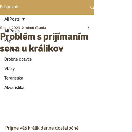
Príspevok
All Posts
Sep 11, 2023
2 minút čítania
All Posts
Problém s prijímaním
Psy
sena u králikov
Mačky
Drobné cicavce
Vtáky
Teraristika
Akvaristika
Príjme váš králik denne dostatočné 