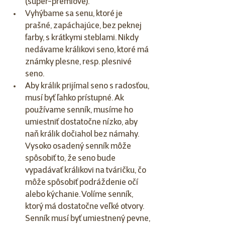
(super-prémiové).
Vyhýbame sa senu, ktoré je 
prašné, zapáchajúce, bez peknej 
farby, s krátkymi steblami. Nikdy 
nedávame králikovi seno, ktoré má 
známky plesne, resp. plesnivé 
seno.
Aby králik prijímal seno s radosťou, 
musí byť ľahko prístupné. Ak 
používame senník, musíme ho 
umiestniť dostatočne nízko, aby 
naň králik dočiahol bez námahy. 
Vysoko osadený senník môže 
spôsobiť to, že seno bude 
vypadávať králikovi na tváričku, čo 
môže spôsobiť podráždenie očí 
alebo kýchanie. Volíme senník, 
ktorý má dostatočne veľké otvory. 
Senník musí byť umiestnený pevne, 