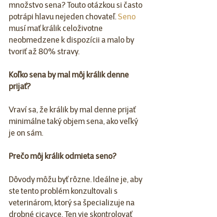
množstvo sena? Touto otázkou si často 
potrápi hlavu nejeden chovateľ. 
Seno
musí mať králik celoživotne 
neobmedzene k dispozícii a malo by 
tvoriť až 80% stravy.
Koľko sena by mal môj králik denne 
prijať?
Vraví sa, že králik by mal denne prijať 
minimálne taký objem sena, ako veľký 
je on sám. 
Prečo môj králik odmieta seno?
Dôvody môžu byť rôzne. Ideálne je, aby 
ste tento problém konzultovali s 
veterinárom, ktorý sa špecializuje na 
drobné cicavce. Ten vie skontrolovať 