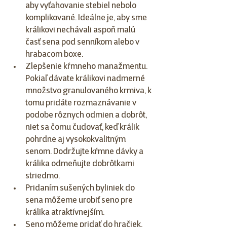
aby vyťahovanie stebiel nebolo 
komplikované. Ideálne je, aby sme 
králikovi nechávali aspoň malú 
časť sena pod senníkom alebo v 
hrabacom boxe. 
Zlepšenie kŕmneho manažmentu. 
Pokiaľ dávate králikovi nadmerné 
množstvo granulovaného krmiva, k 
tomu pridáte rozmaznávanie v 
podobe rôznych odmien a dobrôt, 
niet sa čomu čudovať, keď králik 
pohrdne aj vysokokvalitným 
senom. Dodržujte kŕmne dávky a 
králika odmeňujte dobrôtkami 
striedmo. 
Pridaním sušených byliniek do 
sena môžeme urobiť seno pre 
králika atraktívnejším. 
Seno môžeme pridať do hračiek. 